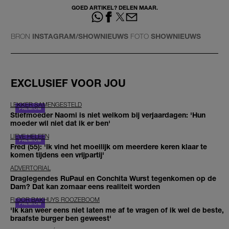
GOED ARTIKEL? DELEN MAAR.
BRON
INSTAGRAM/SHOWNIEUWS
FOTO
SHOWNIEUWS
EXCLUSIEF VOOR JOU
LEKKER SAMENGESTELD
Stiefmoeder Naomi is niet welkom bij verjaardagen: 'Hun
moeder wil niet dat ik er ben'
LIEVE HELEEN
Fred (55): 'Ik vind het moeilijk om meerdere keren klaar te
komen tijdens een vrijpartij'
ADVERTORIAL
Draglegendes RuPaul en Conchita Wurst tegenkomen op de
Dam? Dat kan zomaar eens realiteit worden
FLOOR BAKHUYS ROOZEBOOM
'Ik kan weer eens niet laten me af te vragen of ik wel de beste,
braafste burger ben geweest'