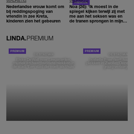
VERDRIETIG
VRIJPARTIJ
Nederlandse vrouw komt om
Noa (26): 'Ik moest in de
bij reddingspoging van
spiegel kijken terwijl zij met
vriendin in zee Kreta,
me aan het seksen was en
kinderen zien het gebeuren
de tranen sprongen in mijn
ogen'
LINDA.
PREMIUM
DE STAD VAN
DE STAD VAN
Elske DeWall over Leeuwarden,
Isabelle Boer deelt haar f
muziek en haar favoriete plekken in
plekken in Zwolle: 'Deze pl
de stad: 'Een stad die voelt als thuis'
graag verborgen'