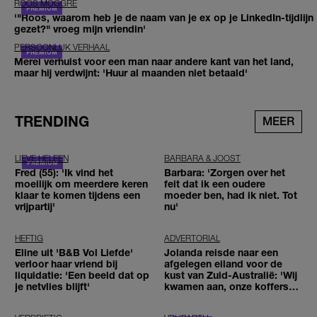
ROOS MOGGRÉ
'"Roos, waarom heb je de naam van je ex op je LinkedIn-tijdlijn
gezet?" vroeg mijn vriendin'
PERSOONLIJK VERHAAL
Merel verhuist voor een man naar andere kant van het land,
maar hij verdwijnt: 'Huur al maanden niet betaald'
TRENDING
MEER
LIEVE HELEEN
BARBARA & JOOST
Fred (55): 'Ik vind het
Barbara: 'Zorgen over het
moeilijk om meerdere keren
feit dat ik een oudere
klaar te komen tijdens een
moeder ben, had ik niet. Tot
vrijpartij'
nu'
HEFTIG
ADVERTORIAL
Eline uit 'B&B Vol Liefde'
Jolanda reisde naar een
verloor haar vriend bij
afgelegen eiland voor de
liquidatie: 'Een beeld dat op
kust van Zuid-Australië: 'Wij
je netvlies blijft'
kwamen aan, onze koffers
niet'