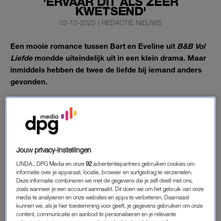
'ERVAAR DIT ALS ZEER
KWETSEND'
02-12-2025
|
REDACTIE NIEUWS
Een mooie romance tussen Bart en Eveline uit
B&B Vol
Liefde
mondde uiteindelijk uit in een klein drama. Maar
inmiddels hebben de twee de liefde bij iemand anders
gevonden.
Eveline is in shock als ze hoort hoelang Bart de vrouw al kent.
Daarover geeft hij nu tekst en uitleg via Instagram.
BART UIT ‘B&B VOL LIEFDE’ GEEFT
Jouw privacy-instellingen
UITLEG
LINDA., DPG Media en onze
92
advertentiepartners gebruiken cookies om
Eveline
vertelde tijdens die
reünie
gelukkig te zijn met iemand
informatie over je apparaat, locatie, browser en surfgedrag te verzamelen.
Deze informatie combineren we met de gegevens die je zelf deelt met ons,
anders in de persoon van haar nieuwe vriend Frank. “Ik kreeg
zoals wanneer je een account aanmaakt. Dit doen we om het gebruik van onze
daardoor heel Nederland over me heen”, liet ze weten. “Hij
media te analyseren en onze websites en apps te verbeteren. Daarnaast
heeft toen niet gezegd: ‘Ik heb ook al een ander.’ Ja, dat vind
kunnen we, als je hier toestemming voor geeft, je gegevens gebruiken om onze
content, communicatie en aanbod te personaliseren en je relevante
ik wel kut.”