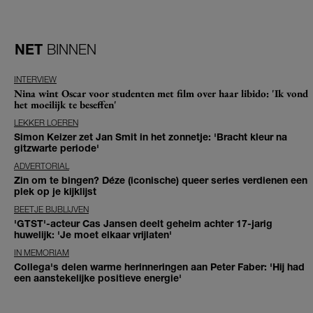
NET
BINNEN
INTERVIEW
Nina wint Oscar voor studenten met film over haar libido: 'Ik vond
het moeilijk te beseffen'
LEKKER LOEREN
Simon Keizer zet Jan Smit in het zonnetje: 'Bracht kleur na
gitzwarte periode'
ADVERTORIAL
Zin om te bingen? Déze (iconische) queer series verdienen een
plek op je kijklijst
BEETJE BIJBLIJVEN
'GTST'-acteur Cas Jansen deelt geheim achter 17-jarig
huwelijk: 'Je moet elkaar vrijlaten'
IN MEMORIAM
Collega's delen warme herinneringen aan Peter Faber: 'Hij had
een aanstekelijke positieve energie'