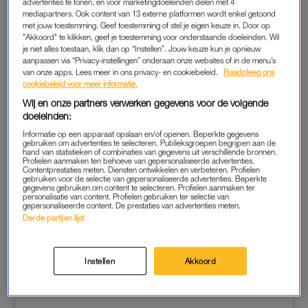
advertenties te tonen, en voor marketingdoeleinden delen met 4
mediapartners. Ook content van 13 externe platformen wordt enkel getoond
Volgens Bart zit het allemaal net even wat anders in elkaar. Via
met jouw toestemming. Geef toestemming of stel je eigen keuze in. Door op
"Akkoord" te klikken, geef je toestemming voor onderstaande doeleinden. Wil
Instagram geeft hij nu, zeer uitgebreid, opheldering. De
B&B
je niet alles toestaan, klik dan op “Instellen”. Jouw keuze kun je opnieuw
Vol Liefde
-deelnemer laat middels een tijdlijn zien hoe alles is
aanpassen via “Privacy-instellingen” onderaan onze websites of in de menu’s
van onze apps. Lees meer in ons privacy- en cookiebeleid.
Raadpleeg ons
gegaan.
cookiebeleid voor meer informatie.
Wij en onze partners verwerken gegevens voor de volgende
Tekst gaat verder onder het bericht.
doeleinden:
Informatie op een apparaat opslaan en/of openen. Beperkte gegevens
gebruiken om advertenties te selecteren. Publieksgroepen begrijpen aan de
hand van statistieken of combinaties van gegevens uit verschillende bronnen.
Profielen aanmaken ten behoeve van gepersonaliseerde advertenties.
Contentprestaties meten. Diensten ontwikkelen en verbeteren. Profielen
gebruiken voor de selectie van gepersonaliseerde advertenties. Beperkte
gegevens gebruiken om content te selecteren. Profielen aanmaken ter
personalisatie van content. Profielen gebruiken ter selectie van
gepersonaliseerde content. De prestaties van advertenties meten.
Derde partijen lijst
Instellen
Akkoord