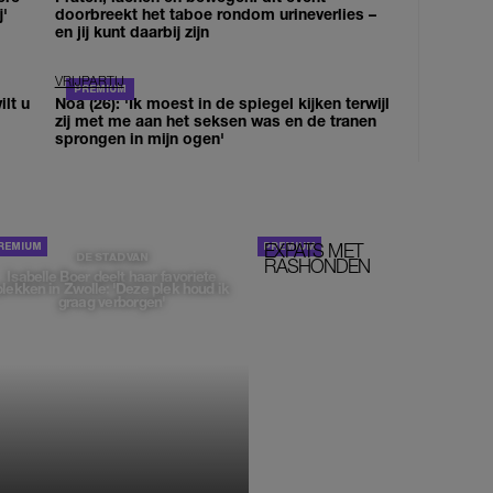
j'
doorbreekt het taboe rondom urineverlies –
en jij kunt daarbij zijn
VRIJPARTIJ
lt u
Noa (26): 'Ik moest in de spiegel kijken terwijl
zij met me aan het seksen was en de tranen
sprongen in mijn ogen'
EXPATS MET
STOM!
DE STAD VAN
RASHONDEN
Isabelle Boer deelt haar favoriete
plekken in Zwolle: 'Deze plek houd ik
graag verborgen'
MONIQUE KLEMANN