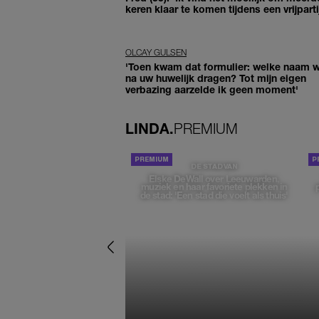
keren klaar te komen tijdens een vrijparti
OLCAY GULSEN
'Toen kwam dat formulier: welke naam wi
na uw huwelijk dragen? Tot mijn eigen
verbazing aarzelde ik geen moment'
LINDA.
PREMIUM
DE STAD VAN
Elske DeWall over Leeuwarden,
muziek en haar favoriete plekken in
de stad: 'Een stad die voelt als thuis'