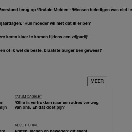
eerstand terug op 'Brutale Meiden': 'Mensen beledigen was niet l
jaardagen: 'Hun moeder wil niet dat ik er ben'
re keren klaar te komen tijdens een vrijpartij'
agen of ik wel de beste, braafste burger ben geweest'
MEER
TATUM DAGELET
om
'Ollie is vertrokken naar een adres ver weg
mijn
van ons. En dat doet pijn’
ADVERTORIAL
ere
Praten, lachen én bewegen: dit event