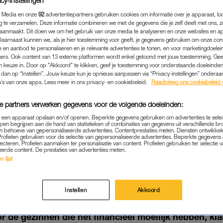
cy-instellingen
 Media en onze
92
advertentiepartners gebruiken cookies om informatie over je apparaat, lo
g te verzamelen. Deze informatie combineren we met de gegevens die je zelf deelt met ons, z
aanmaakt. Dit doen we om het gebruik van onze media te analyseren en onze websites en a
Daarnaast kunnen we, als je hier toestemming voor geeft, je gegevens gebruiken om onze con
 en aanbod te personaliseren en je relevante advertenties te tonen, en voor marketingdoele
ers. Ook content van 13 externe platformen wordt enkel getoond met jouw toestemming. Ge
gen keuze in. Door op "Akkoord" te klikken, geef je toestemming voor onderstaande doeleinden. 
k dan op “Instellen”. Jouw keuze kun je opnieuw aanpassen via “Privacy-instellingen” ondera
u’s van onze apps. Lees meer in ons privacy- en cookiebeleid.
Raadpleeg ons cookiebeleid 
e partners verwerken gegevens voor de volgende doeleinden:
p een apparaat opslaan en/of openen. Beperkte gegevens gebruiken om advertenties te sele
pen begrijpen aan de hand van statistieken of combinaties van gegevens uit verschillende br
NIEUWS
|
GOEIE ACTIE
 behoeve van gepersonaliseerde advertenties. Contentprestaties meten. Diensten ontwikkel
Profielen gebruiken voor de selectie van gepersonaliseerde advertenties. Beperkte gegeven
lecteren. Profielen aanmaken ter personalisatie van content. Profielen gebruiken ter selectie 
: LINDA.FOUNDATION VER
eerde content. De prestaties van advertenties meten.
EN MET DÉZE CADEAUPA
 lijst
07-12-2020
|
NATHALIE BOLLEN
Instellen
Akkoord
se hoogtepunt van de LINDA.foundation: de inpakdag.
 de gezinnen die het financieel moeilijk hebben, kl