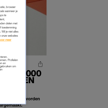
catie, browser
oals wanneer je
pps te
tent,
inden delen met
ef toestemming
Wil je niet alles
an onze websites
voor meer
cteren.
onnen. Profielen
en en
s gebruiken om
van
RAST 4000
KKETTEN
 Op deze dag worden
aargemaakt.