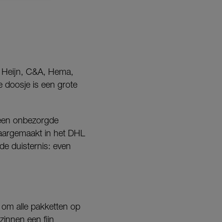
t Heijn, C&A, Hema,
e doosje is een grote
 een onbezorgde
laargemaakt in het DHL
de duisternis: even
 om alle pakketten op
innen een fijn