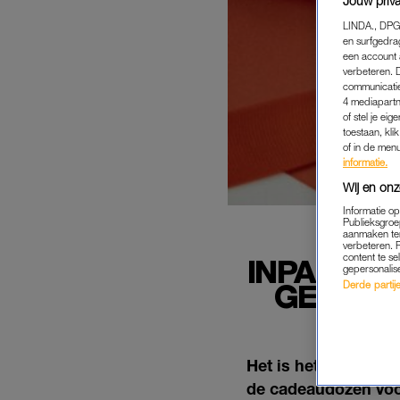
Jouw priva
LINDA., DPG
en surfgedra
een account 
verbeteren. 
communicatie
4 mediapartn
of stel je ei
toestaan, kli
of in de men
informatie.
Wij en onz
Informatie o
Publieksgroe
aanmaken ten
verbeteren. 
content te se
INPAKDAG
gepersonalis
GEZINN
Derde partijen
Het is het jaarlijk
de cadeaudozen voor