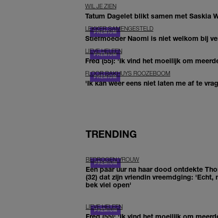
WIL JE ZIEN
Tatum Dagelet blikt samen met Saskia W
LEKKER SAMENGESTELD
Stiefmoeder Naomi is niet welkom bij ver
LIEVE HELEEN
Fred (55): 'Ik vind het moeilijk om meerde
FLOOR BAKHUYS ROOZEBOOM
'Ik kan weer eens niet laten me af te vr
TRENDING
BEDROGEN VROUW
Een paar uur na haar dood ontdekte Th
(32) dat zijn vriendin vreemdging: 'Echt, 
bek viel open'
LIEVE HELEEN
Fred (55): 'Ik vind het moeilijk om meerd