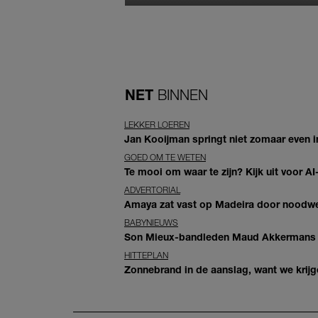
NET
BINNEN
LEKKER LOEREN
Jan Kooijman springt niet zomaar even i
GOED OM TE WETEN
Te mooi om waar te zijn? Kijk uit voor 
ADVERTORIAL
Amaya zat vast op Madeira door noodwee
BABYNIEUWS
Son Mieux-bandleden Maud Akkermans en
HITTEPLAN
Zonnebrand in de aanslag, want we krij