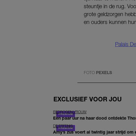
steuntje in de rug. Vo
grote geldzorgen hebb
en ouders kunnen hun
Palais De
FOTO
PEXELS
EXCLUSIEF VOOR JOU
BEDROGEN VROUW
Een paar uur na haar dood ontdekte Thom 
DE ERFENIS
Amy’s zus voert al twintig jaar strijd om 