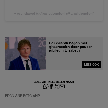
A post shared by Alexi Lubomirski (@alexilubomirski)
Ed Sheeran begon met
gitaarspelen door gouden
jubileum Elizabeth
LEES OOK
GOED ARTIKEL? DELEN MAAR.
BRON
ANP
FOTO
ANP