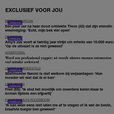
EXCLUSIEF VOOR JOU
BEDROGEN VROUW
Een paar uur na haar dood ontdekte Thom (32) dat zijn vriendin
vreemdging: 'Echt, mijn bek viel open'
DE ERFENIS
Amy’s zus voert al twintig jaar strijd om erfenis van 10.000 euro:
'Op de uitvaart is ze niet geweest'
ADVERTORIAL
Word een professional yapper: zó wordt nieuwe mensen ontmoeten
veel minder awkward
LEKKER SAMENGESTELD
Stiefmoeder Naomi is niet welkom bij verjaardagen: 'Hun
moeder wil niet dat ik er ben'
LIEVE HELEEN
Fred (55): 'Ik vind het moeilijk om meerdere keren klaar te
komen tijdens een vrijpartij'
FLOOR BAKHUYS ROOZEBOOM
'Ik kan weer eens niet laten me af te vragen of ik wel de beste,
braafste burger ben geweest'