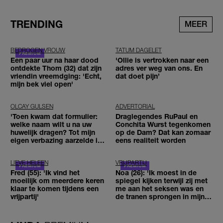
TRENDING
MEER
BEDROGEN VROUW
TATUM DAGELET
Een paar uur na haar dood
'Ollie is vertrokken naar een
ontdekte Thom (32) dat zijn
adres ver weg van ons. En
vriendin vreemdging: 'Echt,
dat doet pijn’
mijn bek viel open'
OLCAY GULSEN
ADVERTORIAL
'Toen kwam dat formulier:
Draglegendes RuPaul en
welke naam wilt u na uw
Conchita Wurst tegenkomen
huwelijk dragen? Tot mijn
op de Dam? Dat kan zomaar
eigen verbazing aarzelde ik
eens realiteit worden
geen moment'
LIEVE HELEEN
VRIJPARTIJ
Fred (55): 'Ik vind het
Noa (26): 'Ik moest in de
moeilijk om meerdere keren
spiegel kijken terwijl zij met
klaar te komen tijdens een
me aan het seksen was en
vrijpartij'
de tranen sprongen in mijn
ogen'