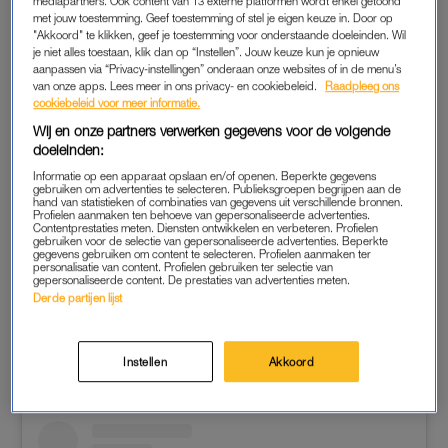
mediapartners. Ook content van 13 externe platformen wordt enkel getoond
met jouw toestemming. Geef toestemming of stel je eigen keuze in. Door op
"Akkoord" te klikken, geef je toestemming voor onderstaande doeleinden. Wil
je niet alles toestaan, klik dan op “Instellen”. Jouw keuze kun je opnieuw
🎈Wishing Lilibet a very Happy 1st Birthday!
aanpassen via “Privacy-instellingen” onderaan onze websites of in de menu’s
van onze apps. Lees meer in ons privacy- en cookiebeleid.
Raadpleeg ons
— The Royal Family (@RoyalFamily)
June 4, 2022
cookiebeleid voor meer informatie.
Wij en onze partners verwerken gegevens voor de volgende
doeleinden:
Informatie op een apparaat opslaan en/of openen. Beperkte gegevens
Het meisje is vernoemd naar haar overgrootmoeder Elizabeth,
gebruiken om advertenties te selecteren. Publieksgroepen begrijpen aan de
hand van statistieken of combinaties van gegevens uit verschillende bronnen.
wier bijnaam Lilibet is. De 96-jarige Lilibet ontmoette haar
Profielen aanmaken ten behoeve van gepersonaliseerde advertenties.
Contentprestaties meten. Diensten ontwikkelen en verbeteren. Profielen
achterkleindochter donderdag voor het eerst. Harry en
gebruiken voor de selectie van gepersonaliseerde advertenties. Beperkte
gegevens gebruiken om content te selecteren. Profielen aanmaken ter
Meghan wonen normaliter in Californië en komen niet vaak als
personalisatie van content. Profielen gebruiken ter selectie van
gepersonaliseerde content. De prestaties van advertenties meten.
gezin deze kant op. Volgens de
Daily Mail
vond deze
Derde partijen lijst
ontmoeting plaats tijdens een privélunch op Windsor Castle.
Een eerdere foto van het gezin:
Instellen
Akkoord