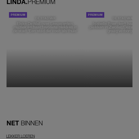
LINDA.
PREMIUM
DE STAD VAN
DE STAD VAN
Elske DeWall over Leeuwarden,
Isabelle Boer deelt haar f
muziek en haar favoriete plekken in
plekken in Zwolle: 'Deze pl
de stad: 'Een stad die voelt als thuis'
graag verborgen'
NET
BINNEN
LEKKER LOEREN