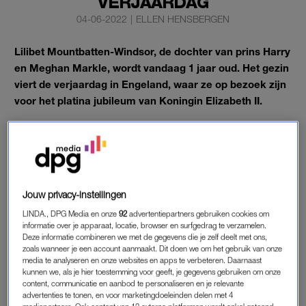
VERJAARDAG
04-06-2022
|
ELLEN HENSBERGEN
Lilibet Mountbatten-Windsor, de dochter van prins Harry
en Meghan Markle, wordt vandaag 1 jaar oud. Het gezin
viert de verjaardag in Engeland, waar ze op bezoek zijn
voor het platina jubileum van Koningin Elizabeth II.
Het is duidelijk het weekend van de Lilibets.
LILIBET
De eerste verjaardag van
Lilibet
wordt naar alle
Jouw privacy-instellingen
waarschijnlijkheid klein gevierd in Frogmore Cottage, waar
LINDA., DPG Media en onze
92
advertentiepartners gebruiken cookies om
Harry en Meghan verblijven gedurende hun bezoek aan het
informatie over je apparaat, locatie, browser en surfgedrag te verzamelen.
Deze informatie combineren we met de gegevens die je zelf deelt met ons,
Verenigd Koninkrijk.
zoals wanneer je een account aanmaakt. Dit doen we om het gebruik van onze
media te analyseren en onze websites en apps te verbeteren. Daarnaast
De kleine heeft, heel efficient, in één klap al haar felicitaties
kunnen we, als je hier toestemming voor geeft, je gegevens gebruiken om onze
content, communicatie en aanbod te personaliseren en je relevante
binnen. Op Twitter wenst koningin Elizabeth haar, namens het
advertenties te tonen, en voor marketingdoeleinden delen met 4
hele Britse koningshuis, een heel fijne verjaardag.