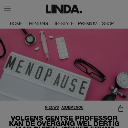
HOME
HOME
TRENDING
TRENDING
LIFESTYLE
LIFESTYLE
PREMIUM
PREMIUM
SHOP
SHOP
NIEUWS
|
ASJEMENOU
VOLGENS GENTSE PROFESSOR
KAN DE OVERGANG WEL DERTIG