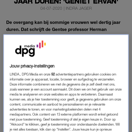
JAAR DUREN: 'GENIET ERVAN'
04-07-2020
|
INDRA JAGER
De overgang kan bij sommige vrouwen wel dertig jaar
duren. Dat schrijft de Gentse professor Herman
Depypere in zijn nieuwe boek. ‘De menopauze is
allesbehalve een intermezzo.’
Depypere, die sinds de jaren negentig hoofd is van de
menopauzekliniek van het UZ Gent, noemt het een ‘groot
Jouw privacy-instellingen
misverstand’ dat de
menopauze
twee jaar duurt. “Een
LINDA., DPG Media en onze
92
advertentiepartners gebruiken cookies om
onlinebevraging die we met de Belgische
informatie over je apparaat, locatie, browser en surfgedrag te verzamelen.
menopauzevereniging in 2016 organiseerden, leert dat meer
Deze informatie combineren we met de gegevens die je zelf deelt met ons,
zoals wanneer je een account aanmaakt. Dit doen we om het gebruik van onze
dan 60 procent van de Belgische vrouwen het als iets tijdelijks
media te analyseren en onze websites en apps te verbeteren. Daarnaast
ziet.”
kunnen we, als je hier toestemming voor geeft, je gegevens gebruiken om onze
content, communicatie en aanbod te personaliseren en je relevante
advertenties te tonen, en voor marketingdoeleinden delen met 4
mediapartners. Ook content van 13 externe platformen wordt enkel getoond
DEFINITIEVE STOP
met jouw toestemming. Geef toestemming of stel je eigen keuze in. Door op
"Akkoord" te klikken, geef je toestemming voor onderstaande doeleinden. Wil
Maar de menopauze is allesbehalve een intermezzo, zegt hij.
je niet alles toestaan, klik dan op “Instellen”. Jouw keuze kun je opnieuw