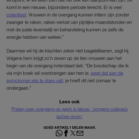
komt in een nieuwe, bijzondere periode terecht. Er is veel
potentieel
. Vrouwen in de overgang kunnen intiem zijn zonder
zwanger te raken, raken verlost van pijnlijke maandstonden en
met de juiste levensstijl en behandeling kunnen ze zelfs de
energie hebben van weleer.”
Daarmee wil hij de klachten zeker niet bagatelliseren, zegt hij.
Volgens hem krijgt zo’n zeven op de tien vrouwen aan het
begin van de overgang inderdaad last. “De boodschap die ik
via mijn boek wil overbrengen aan hen is:
weet dat aan de
symptomen iets te doen valt
, je hoeft dit niet zomaar te
ondergaan.”
Lees ook
Praten over overgang op werk is taboe: ‘Jongere collega’s
lachen erom’
GOED ARTIKEL? DELEN MAAR.