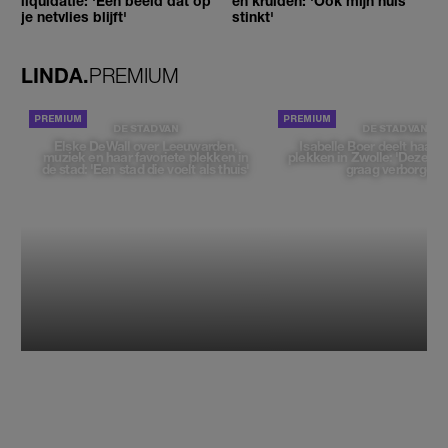
liquidatie: 'Een beeld dat op
en kruiden: 'Ook mijn huis
je netvlies blijft'
stinkt'
LINDA.
PREMIUM
DE STAD VAN
DE STAD VAN
Elske DeWall over Leeuwarden,
Isabelle Boer deelt haar f
muziek en haar favoriete plekken in
plekken in Zwolle: 'Deze pl
de stad: 'Een stad die voelt als thuis'
graag verborgen'