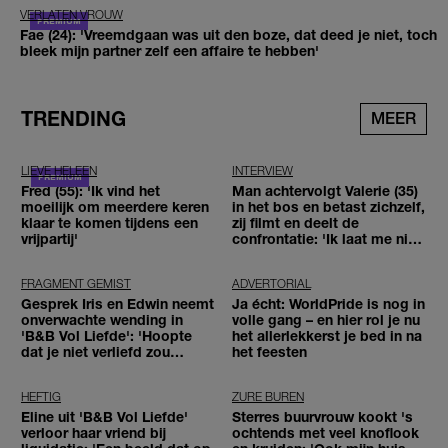
VERLATEN VROUW
Fae (24): 'Vreemdgaan was uit den boze, dat deed je niet, toch
bleek mijn partner zelf een affaire te hebben'
TRENDING
MEER
LIEVE HELEEN
INTERVIEW
Fred (55): 'Ik vind het
Man achtervolgt Valerie (35)
moeilijk om meerdere keren
in het bos en betast zichzelf,
klaar te komen tijdens een
zij filmt en deelt de
vrijpartij'
confrontatie: 'Ik laat me niet
tegenhouden'
FRAGMENT GEMIST
ADVERTORIAL
Gesprek Iris en Edwin neemt
Ja écht: WorldPride is nog in
onverwachte wending in
volle gang – en hier rol je nu
'B&B Vol Liefde': 'Hoopte
het allerlekkerst je bed in na
dat je niet verliefd zou
het feesten
worden'
HEFTIG
ZURE BUREN
Eline uit 'B&B Vol Liefde'
Sterres buurvrouw kookt 's
verloor haar vriend bij
ochtends met veel knoflook