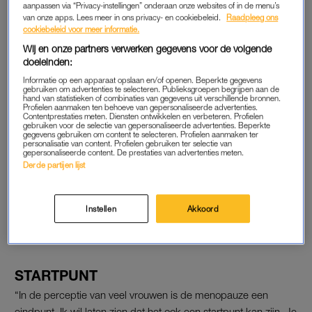
De aanmaak van oestrogeen valt rond de leeftijd van vijftig jaar
aanpassen via “Privacy-instellingen” onderaan onze websites of in de menu’s
volledig stil. Het is een definitieve stop. “Een vrouw die tachtig
van onze apps. Lees meer in ons privacy- en cookiebeleid.
Raadpleeg ons
cookiebeleid voor meer informatie.
jaar wordt, kan zo’n dertig jaar in de overgang zitten – een
Wij en onze partners verwerken gegevens voor de volgende
derde van haar leven!”, vertelt hij aan de Vlaamse website
doeleinden:
Topics
.
Informatie op een apparaat opslaan en/of openen. Beperkte gegevens
gebruiken om advertenties te selecteren. Publieksgroepen begrijpen aan de
Hij schreef het boek
Menopauze, menostart
, dat in
hand van statistieken of combinaties van gegevens uit verschillende bronnen.
Profielen aanmaken ten behoeve van gepersonaliseerde advertenties.
tweehonderd pagina’s antwoord moet geven op allerlei vragen
Contentprestaties meten. Diensten ontwikkelen en verbeteren. Profielen
gebruiken voor de selectie van gepersonaliseerde advertenties. Beperkte
waar vrouwen mee worstelen tijdens deze periode. Wat hij
gegevens gebruiken om content te selecteren. Profielen aanmaken ter
personalisatie van content. Profielen gebruiken ter selectie van
vooral mee wil geven is dat je er niet bang voor moet zijn.
gepersonaliseerde content. De prestaties van advertenties meten.
‘Geniet ervan’, schrijft hij in de inleiding.
Derde partijen lijst
Lees ook
Instellen
Akkoord
In de overgang op je 25ste: ‘Opeens was mijn kinderwens van
de baan’
STARTPUNT
“In de perceptie van veel vrouwen is de menopauze een
eindpunt. Ik wil laten zien dat het ook een startpunt kan zijn. Je