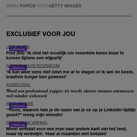
BRON
TOPICS
FOTO
GETTY IMAGES
EXCLUSIEF VOOR JOU
LIEVE HELEEN
Fred (55): 'Ik vind het moeilijk om meerdere keren klaar te
komen tijdens een vrijpartij'
FLOOR BAKHUYS ROOZEBOOM
'Ik kan weer eens niet laten me af te vragen of ik wel de beste,
braafste burger ben geweest'
ADVERTORIAL
Word een professional yapper: zó wordt nieuwe mensen ontmoeten
veel minder awkward
ROOS MOGGRÉ
'"Roos, waarom heb je de naam van je ex op je LinkedIn-tijdlijn
gezet?" vroeg mijn vriendin'
PERSOONLIJK VERHAAL
Merel verhuist voor een man naar andere kant van het land,
maar hij verdwijnt: 'Huur al maanden niet betaald'