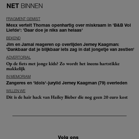
NET
BINNEN
FRAGMENT GEMIST
Mexx vertelt Thomas openhartig over miskraam in 'B&B Vol
Liefde': 'Daar doe je niks aan helaas'
BEKEND
Jim en Jamai reageren op overlijden Jerney Kaagman:
'Dankbaar dat je blijkbaar iets zag in dat jongetje van zestien'
ADVERTORIAL
Op de fiets met jonge kids? Zo wordt het ineens hartstikke
makkelijk
IN MEMORIAM
Zangeres en 'Idols'-jurylid Jerney Kaagman (79) overleden
WILLEN WE
Dít is de hair hack van Hailey Bieber die nog geen 20 euro kost
Volg ons