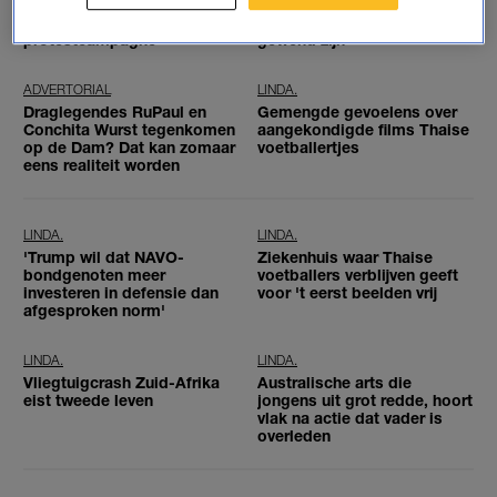
verslaggevers zijn belagers
voor- en na-foto, maar wel
spuugzat en starten
nét even anders dan we
protestcampagne
gewend zijn
ADVERTORIAL
LINDA.
Draglegendes RuPaul en
Gemengde gevoelens over
Conchita Wurst tegenkomen
aangekondigde films Thaise
op de Dam? Dat kan zomaar
voetballertjes
eens realiteit worden
LINDA.
LINDA.
'Trump wil dat NAVO-
Ziekenhuis waar Thaise
bondgenoten meer
voetballers verblijven geeft
investeren in defensie dan
voor 't eerst beelden vrij
afgesproken norm'
LINDA.
LINDA.
Vliegtuigcrash Zuid-Afrika
Australische arts die
eist tweede leven
jongens uit grot redde, hoort
vlak na actie dat vader is
overleden