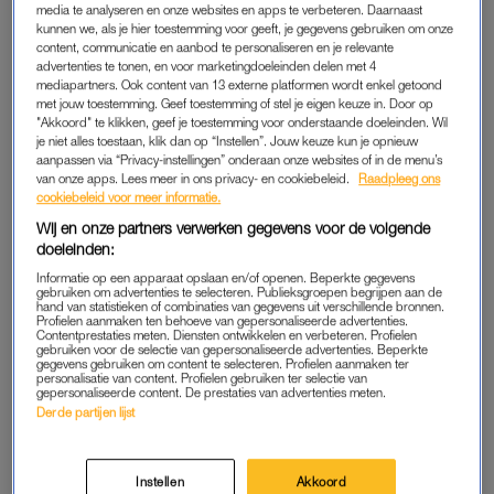
media te analyseren en onze websites en apps te verbeteren. Daarnaast
foto's denk je bij Kreta nooít
'Baby-Trump' bengelt in
kunnen we, als je hier toestemming voor geeft, je gegevens gebruiken om onze
meer aan Chersonissos
Brits luchtruim
content, communicatie en aanbod te personaliseren en je relevante
advertenties te tonen, en voor marketingdoeleinden delen met 4
ADVERTORIAL
LINDA.
mediapartners. Ook content van 13 externe platformen wordt enkel getoond
Dankzij dit hightech product
6 x Antwerpen op z'n leukst
met jouw toestemming. Geef toestemming of stel je eigen keuze in. Door op
kregen LINDA.lezers frissere
voor als je niet de hele dag
"Akkoord" te klikken, geef je toestemming voor onderstaande doeleinden. Wil
en schonere tanden
wilt shoppen
je niet alles toestaan, klik dan op “Instellen”. Jouw keuze kun je opnieuw
aanpassen via “Privacy-instellingen” onderaan onze websites of in de menu’s
van onze apps. Lees meer in ons privacy- en cookiebeleid.
Raadpleeg ons
cookiebeleid voor meer informatie.
LINDA.
LINDA.
Wij en onze partners verwerken gegevens voor de volgende
Doet-ie gewoon: Trump
Vrouwen klagen Johnson &
leest May de les over haar
Johnson aan, bedrijf moet 4
doeleinden:
Brexit-aanpak
miljard schadevergoeding
Informatie op een apparaat opslaan en/of openen. Beperkte gegevens
betalen
gebruiken om advertenties te selecteren. Publieksgroepen begrijpen aan de
hand van statistieken of combinaties van gegevens uit verschillende bronnen.
Profielen aanmaken ten behoeve van gepersonaliseerde advertenties.
ADVERTORIAL
LINDA.
Contentprestaties meten. Diensten ontwikkelen en verbeteren. Profielen
gebruiken voor de selectie van gepersonaliseerde advertenties. Beperkte
Op de fiets met jonge kids? Zo
FIFA wil dat cameramannen
gegevens gebruiken om content te selecteren. Profielen aanmaken ter
wordt het ineens hartstikke
ophouden vooral 'mooie
personalisatie van content. Profielen gebruiken ter selectie van
makkelijk
vrouwen' te filmen
gepersonaliseerde content. De prestaties van advertenties meten.
Derde partijen lijst
LINDA.
LINDA.
Vrouwelijke WK-
Ook Lena Dunham deelt
Instellen
Akkoord