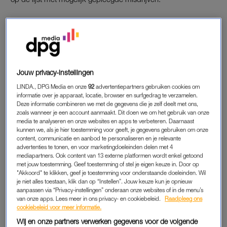
TÓCH NIET VERNIETIGD
In het teruggevonden dossier gaat het om twee zaken van
ontucht met een minderjarige, uit 1984 en 1985. De ontucht
werd destijds voorwaardelijk geseponeerd en er werd gedacht
Jouw privacy-instellingen
dat het onderliggende dossier was vernietigd. De informatie
LINDA., DPG Media en onze
92
advertentiepartners gebruiken cookies om
werd teruggevonden in een archiefbewaarplaats in Zwolle.
informatie over je apparaat, locatie, browser en surfgedrag te verzamelen.
Deze informatie combineren we met de gegevens die je zelf deelt met ons,
zoals wanneer je een account aanmaakt. Dit doen we om het gebruik van onze
media te analyseren en onze websites en apps te verbeteren. Daarnaast
ALLE OMSTANDIGHEDEN HELDER
kunnen we, als je hier toestemming voor geeft, je gegevens gebruiken om onze
content, communicatie en aanbod te personaliseren en je relevante
“Dit oude dossier wordt toegevoegd aan het dossier in de
advertenties te tonen, en voor marketingdoeleinden delen met 4
huidige strafzaak, omdat het voor de beoordeling van de
mediapartners. Ook content van 13 externe platformen wordt enkel getoond
met jouw toestemming. Geef toestemming of stel je eigen keuze in. Door op
verdenking in de huidige strafzaak van belang is om van alle
"Akkoord" te klikken, geef je toestemming voor onderstaande doeleinden. Wil
omstandigheden rondom de verdachte kennis te nemen”,
je niet alles toestaan, klik dan op “Instellen”. Jouw keuze kun je opnieuw
aanpassen via “Privacy-instellingen” onderaan onze websites of in de menu’s
meldt het OM. Verdere mededelingen worden niet gedaan. Op
van onze apps. Lees meer in ons privacy- en cookiebeleid.
Raadpleeg ons
12 december is de eerste, niet-inhoudelijke zitting bij de
cookiebeleid voor meer informatie.
rechtbank in Maastricht.
Wij en onze partners verwerken gegevens voor de volgende