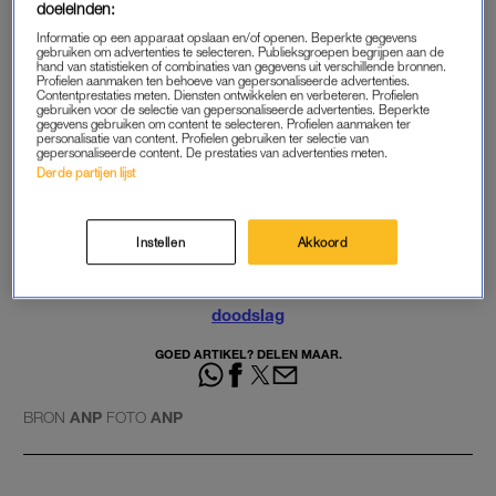
doeleinden:
Informatie op een apparaat opslaan en/of openen. Beperkte gegevens
KLOPJACHT
gebruiken om advertenties te selecteren. Publieksgroepen begrijpen aan de
hand van statistieken of combinaties van gegevens uit verschillende bronnen.
De elfjarige Nicky Verstappen werd in 1998 dood gevonden op
Profielen aanmaken ten behoeve van gepersonaliseerde advertenties.
Contentprestaties meten. Diensten ontwikkelen en verbeteren. Profielen
de Brunsummerheide in Limburg, waar hij op zomerkamp
gebruiken voor de selectie van gepersonaliseerde advertenties. Beperkte
gegevens gebruiken om content te selecteren. Profielen aanmaken ter
was. B. kwam in beeld na
een DNA-match
, maar hij bleek
personalisatie van content. Profielen gebruiken ter selectie van
gepersonaliseerde content. De prestaties van advertenties meten.
spoorloos. Na een
internationale klopjacht
werd hij 26
Derde partijen lijst
augustus aangehouden in een afgelegen gebied in Spanje, op
circa 50 kilometer van Barcelona.
Instellen
Akkoord
Lees ook
Jos B. niet langer verdacht van moord, maar van
doodslag
GOED ARTIKEL? DELEN MAAR.
BRON
ANP
FOTO
ANP