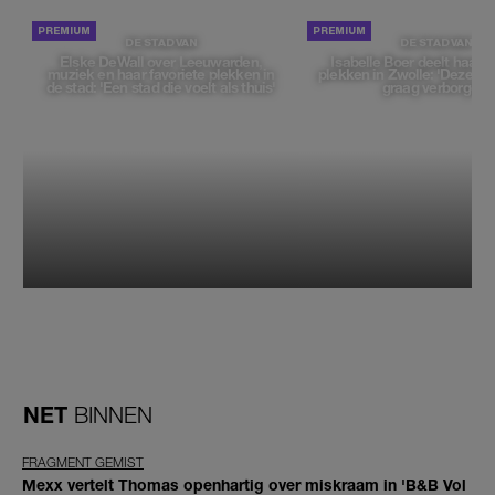
DE STAD VAN
DE STAD VAN
Elske DeWall over Leeuwarden,
Isabelle Boer deelt haar f
muziek en haar favoriete plekken in
plekken in Zwolle: 'Deze pl
de stad: 'Een stad die voelt als thuis'
graag verborgen'
NET
BINNEN
FRAGMENT GEMIST
Mexx vertelt Thomas openhartig over miskraam in 'B&B Vol