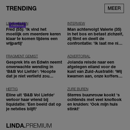
TRENDING
MEER
LIEVE HELEEN
INTERVIEW
Fred (55): 'Ik vind het
Man achtervolgt Valerie (35)
moeilijk om meerdere keren
in het bos en betast zichzelf,
klaar te komen tijdens een
zij filmt en deelt de
vrijpartij'
confrontatie: 'Ik laat me niet
tegenhouden'
FRAGMENT GEMIST
ADVERTORIAL
Gesprek Iris en Edwin neemt
Jolanda reisde naar een
onverwachte wending in
afgelegen eiland voor de
'B&B Vol Liefde': 'Hoopte
kust van Zuid-Australië: 'Wij
dat je niet verliefd zou
kwamen aan, onze koffers
worden'
niet'
HEFTIG
ZURE BUREN
Eline uit 'B&B Vol Liefde'
Sterres buurvrouw kookt 's
verloor haar vriend bij
ochtends met veel knoflook
liquidatie: 'Een beeld dat op
en kruiden: 'Ook mijn huis
je netvlies blijft'
stinkt'
LINDA.
PREMIUM