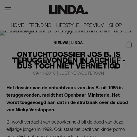
HOME
HOME
TRENDING
TRENDING
LIFESTYLE
LIFESTYLE
PREMIUM
PREMIUM
SHOP
SHOP
NIEUWS
|
LINDA.
ONTUCHTDOSSIER JOS B. IS
TERUGGEVONDEN IN ARCHIEF -
DUS TOCH NIET VERNIETIGD
09-11-2018
|
JUSTINE WOUTERSON
Het dossier van de ontuchtzaak van Jos B. uit 1985 is
teruggevonden, meldt het Openbaar Ministerie. Het
wordt toegevoegd aan dat in de strafzaak over de dood
van Nicky Verstappen.
B. wordt verdacht van betrokkenheid bij de dood van deze
elfjarige jongen in 1998. Ook staat het bezit van kinderporno
op de lijst met mogelijk gepleegde misdrijven.