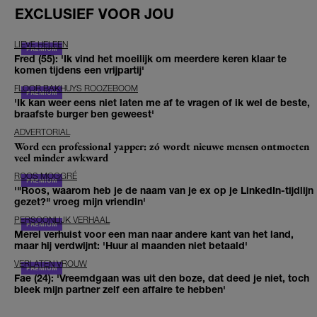
EXCLUSIEF VOOR JOU
LIEVE HELEEN
Fred (55): 'Ik vind het moeilijk om meerdere keren klaar te
komen tijdens een vrijpartij'
FLOOR BAKHUYS ROOZEBOOM
'Ik kan weer eens niet laten me af te vragen of ik wel de beste,
braafste burger ben geweest'
ADVERTORIAL
Word een professional yapper: zó wordt nieuwe mensen ontmoeten
veel minder awkward
ROOS MOGGRÉ
'"Roos, waarom heb je de naam van je ex op je LinkedIn-tijdlijn
gezet?" vroeg mijn vriendin'
PERSOONLIJK VERHAAL
Merel verhuist voor een man naar andere kant van het land,
maar hij verdwijnt: 'Huur al maanden niet betaald'
VERLATEN VROUW
Fae (24): 'Vreemdgaan was uit den boze, dat deed je niet, toch
bleek mijn partner zelf een affaire te hebben'