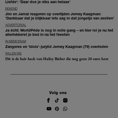
Liefde': 'Daar doe je niks aan helaas'
BEKEND
Jim en Jamai reageren op overlijden Jerney Kaagman:
'Dankbaar dat je blijkbaar iets zag in dat jongetje van zestien'
ADVERTORIAL
Ja écht: WorldPride is nog in volle gang – en hier rol je nu het
allerlekkerst je bed in na het feesten
IN MEMORIAM
Zangeres en 'Idols'-jurylid Jerney Kaagman (79) overleden
WILLEN WE
Dít is de hair hack van Hailey Bieber die nog geen 20 euro kost
Volg ons