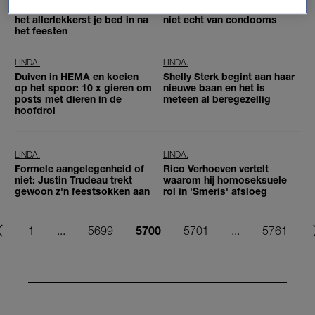
volle gang – en hier rol je nu
van onenightstands maar
het allerlekkerst je bed in na
niet echt van condooms
het feesten
LINDA.
LINDA.
Duiven in HEMA en koeien
Shelly Sterk begint aan haar
op het spoor: 10 x gieren om
nieuwe baan en het is
posts met dieren in de
meteen al beregezellig
hoofdrol
LINDA.
LINDA.
Formele aangelegenheid of
Rico Verhoeven vertelt
niet: Justin Trudeau trekt
waarom hij homoseksuele
gewoon z'n feestsokken aan
rol in 'Smeris' afsloeg
5700
1
...
5699
5701
...
5761