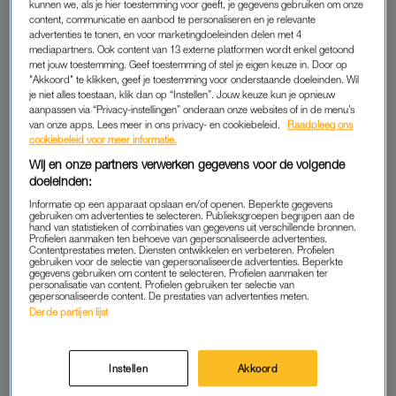
3FM
kunnen we, als je hier toestemming voor geeft, je gegevens gebruiken om onze
content, communicatie en aanbod te personaliseren en je relevante
advertenties te tonen, en voor marketingdoeleinden delen met 4
LINDA.
LINDA.
mediapartners. Ook content van 13 externe platformen wordt enkel getoond
Drieling, die vlak na de
Buurman over
met jouw toestemming. Geef toestemming of stel je eigen keuze in. Door op
geboorte gescheiden werd,
doodgeschoten Mohammed
"Akkoord" te klikken, geef je toestemming voor onderstaande doeleinden. Wil
na negentien jaar per toeval
(17): 'Ik zie constant zijn
je niet alles toestaan, klik dan op “Instellen”. Jouw keuze kun je opnieuw
herenigd
glimlach voor me'
aanpassen via “Privacy-instellingen” onderaan onze websites of in de menu’s
van onze apps. Lees meer in ons privacy- en cookiebeleid.
Raadpleeg ons
cookiebeleid voor meer informatie.
ADVERTORIAL
LINDA.
Wij en onze partners verwerken gegevens voor de volgende
Word een professional yapper:
Tweede kindje onderweg
doeleinden:
zó wordt nieuwe mensen
voor actrice Juliette van
ontmoeten veel minder
Ardenne
Informatie op een apparaat opslaan en/of openen. Beperkte gegevens
gebruiken om advertenties te selecteren. Publieksgroepen begrijpen aan de
awkward
hand van statistieken of combinaties van gegevens uit verschillende bronnen.
Profielen aanmaken ten behoeve van gepersonaliseerde advertenties.
Contentprestaties meten. Diensten ontwikkelen en verbeteren. Profielen
LINDA.
LINDA.
gebruiken voor de selectie van gepersonaliseerde advertenties. Beperkte
gegevens gebruiken om content te selecteren. Profielen aanmaken ter
Lijkt-ie al? Efteling deelt
Uitzonderlijk (en tikkeltje
personalisatie van content. Profielen gebruiken ter selectie van
eerste beelden van de
smerig) geval: filiaal Albert
gepersonaliseerde content. De prestaties van advertenties meten.
nieuwe Python
Heijn dicht door
Derde partijen lijst
muizenoverlast
Instellen
Akkoord
ADVERTORIAL
LINDA.
Ja écht: WorldPride is nog in
Veel vrouwen houden wél