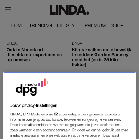
HOME
HOME
TRENDING
TRENDING
LIFESTYLE
LIFESTYLE
PREMIUM
PREMIUM
SHOP
SHOP
LINDA.
LINDA.
Ook in Nederland
Kilo's knallen om je huwelijk
dieseldamp-experimenten
te redden: Gordon Ramsey
op mensen
deed het (en is 25 kilo
lichter)
LINDA.
Schelte heeft een hartziekte
en legt in 'DWDD' uit
waarom de donorwet zo
belangrijk is
Jouw privacy-instellingen
LINDA., DPG Media en onze
92
advertentiepartners gebruiken cookies om
ADVERTORIAL
LINDA.
informatie over je apparaat, locatie, browser en surfgedrag te verzamelen.
Dankzij dit hightech product
Dochter (11) Eberhard van
Deze informatie combineren we met de gegevens die je zelf deelt met ons,
kregen LINDA.lezers frissere
der Laan vraagt haar vaders
zoals wanneer je een account aanmaakt. Dit doen we om het gebruik van onze
en schonere tanden
lievelingsnummer aan op
media te analyseren en onze websites en apps te verbeteren. Daarnaast