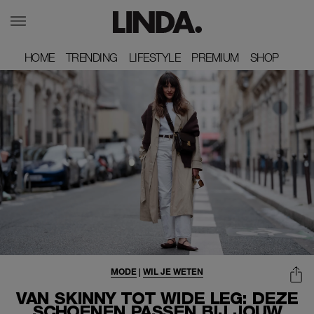
HOME
HOME
TRENDING
TRENDING
LIFESTYLE
LIFESTYLE
PREMIUM
PREMIUM
SHOP
SHOP
MODE
|
WIL JE WETEN
VAN SKINNY TOT WIDE LEG: DEZE
SCHOENEN PASSEN BIJ JOUW