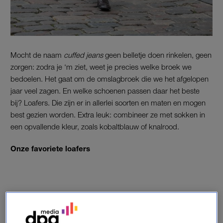
Mocht de naam
cuffed jeans
geen belletje doen rinkelen, geen
zorgen: zodra je ‘m ziet, weet je precies welke broek we
bedoelen. Het gaat om de omslagbroek die we het afgelopen
jaar veel zagen. En welke schoenen passen daar het beste
bij? Loafers. Die zijn er in allerlei soorten en maten en mogen
best gezien worden. Extra leuk: combineer ze met sokken in
een opvallende kleur, zoals kobaltblauw of knalrood.
Onze favoriete loafers