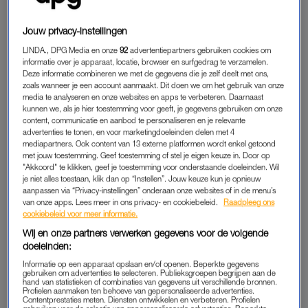
Jouw privacy-instellingen
LINDA., DPG Media en onze
92
advertentiepartners gebruiken cookies om
informatie over je apparaat, locatie, browser en surfgedrag te verzamelen.
Deze informatie combineren we met de gegevens die je zelf deelt met ons,
zoals wanneer je een account aanmaakt. Dit doen we om het gebruik van onze
media te analyseren en onze websites en apps te verbeteren. Daarnaast
kunnen we, als je hier toestemming voor geeft, je gegevens gebruiken om onze
content, communicatie en aanbod te personaliseren en je relevante
advertenties te tonen, en voor marketingdoeleinden delen met 4
mediapartners. Ook content van 13 externe platformen wordt enkel getoond
met jouw toestemming. Geef toestemming of stel je eigen keuze in. Door op
Sacha zwarte leren loafers met rimpel design
, € 109,99
"Akkoord" te klikken, geef je toestemming voor onderstaande doeleinden. Wil
je niet alles toestaan, klik dan op “Instellen”. Jouw keuze kun je opnieuw
aanpassen via “Privacy-instellingen” onderaan onze websites of in de menu’s
van onze apps. Lees meer in ons privacy- en cookiebeleid.
Raadpleeg ons
cookiebeleid voor meer informatie.
Wij en onze partners verwerken gegevens voor de volgende
doeleinden:
Informatie op een apparaat opslaan en/of openen. Beperkte gegevens
gebruiken om advertenties te selecteren. Publieksgroepen begrijpen aan de
hand van statistieken of combinaties van gegevens uit verschillende bronnen.
Profielen aanmaken ten behoeve van gepersonaliseerde advertenties.
Contentprestaties meten. Diensten ontwikkelen en verbeteren. Profielen