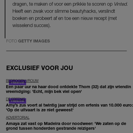
dragen, te maken of voor een prikkie te scoren op
Vinted
.
Heeft een zwak voor slimme beautyhacks, verslindt
boeken en probeert af en toe een nieuw recept (met
wisselend succes).
FOTO
GETTY IMAGES
EXCLUSIEF VOOR JOU
BEDROGEN VROUW
Een paar uur na haar dood ontdekte Thom (32) dat zijn vriendin
vreemdging: 'Echt, mijn bek viel open'
DE ERFENIS
Amy’s zus voert al twintig jaar strijd om erfenis van 10.000 euro:
'Op de uitvaart is ze niet geweest'
ADVERTORIAL
Amaya zat vast op Madeira door noodweer: 'We zaten op de
grond tussen honderden gestrande reizigers'