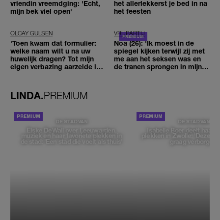
vriendin vreemdging: 'Echt,
het allerlekkerst je bed in na
mijn bek viel open'
het feesten
OLCAY GULSEN
VRIJPARTIJ
'Toen kwam dat formulier:
Noa (26): 'Ik moest in de
welke naam wilt u na uw
spiegel kijken terwijl zij met
huwelijk dragen? Tot mijn
me aan het seksen was en
eigen verbazing aarzelde ik
de tranen sprongen in mijn
geen moment'
ogen'
LINDA.
PREMIUM
DE STAD VAN
DE STAD VAN
Elske DeWall over Leeuwarden,
Isabelle Boer deelt haar f
muziek en haar favoriete plekken in
plekken in Zwolle: 'Deze pl
de stad: 'Een stad die voelt als thuis'
graag verborgen'