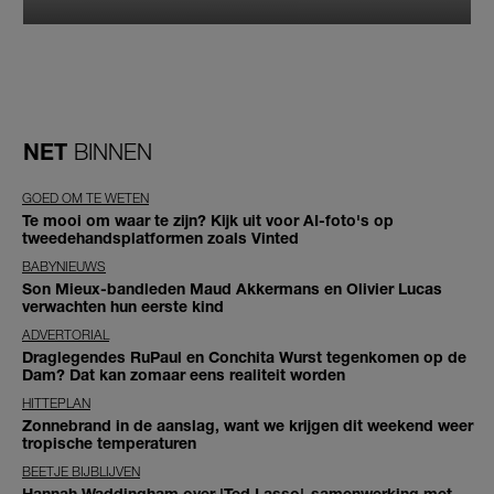
NET
BINNEN
GOED OM TE WETEN
Te mooi om waar te zijn? Kijk uit voor AI-foto's op
tweedehandsplatformen zoals Vinted
BABYNIEUWS
Son Mieux-bandleden Maud Akkermans en Olivier Lucas
verwachten hun eerste kind
ADVERTORIAL
Draglegendes RuPaul en Conchita Wurst tegenkomen op de
Dam? Dat kan zomaar eens realiteit worden
HITTEPLAN
Zonnebrand in de aanslag, want we krijgen dit weekend weer
tropische temperaturen
BEETJE BIJBLIJVEN
Hannah Waddingham over 'Ted Lasso'-samenwerking met