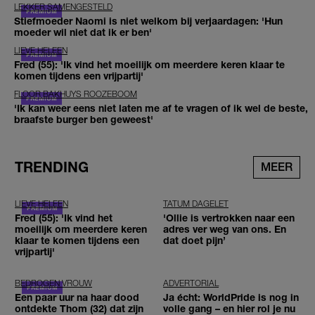
LEKKER SAMENGESTELD
Stiefmoeder Naomi is niet welkom bij verjaardagen: 'Hun
moeder wil niet dat ik er ben'
LIEVE HELEEN
Fred (55): 'Ik vind het moeilijk om meerdere keren klaar te
komen tijdens een vrijpartij'
FLOOR BAKHUYS ROOZEBOOM
'Ik kan weer eens niet laten me af te vragen of ik wel de beste,
braafste burger ben geweest'
TRENDING
MEER
LIEVE HELEEN
TATUM DAGELET
Fred (55): 'Ik vind het
'Ollie is vertrokken naar een
moeilijk om meerdere keren
adres ver weg van ons. En
klaar te komen tijdens een
dat doet pijn’
vrijpartij'
BEDROGEN VROUW
ADVERTORIAL
Een paar uur na haar dood
Ja écht: WorldPride is nog in
ontdekte Thom (32) dat zijn
volle gang – en hier rol je nu