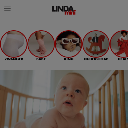
ZWANGER
BABY
KIND
OUDERSCHAP
DEAL