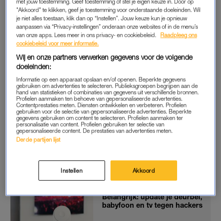
met jouw toestemming. Geef toestemming of stel je eigen keuze in. Door op
"Akkoord" te klikken, geef je toestemming voor onderstaande doeleinden. Wil
SLECHT BEVEILIGD
je niet alles toestaan, klik dan op “Instellen”. Jouw keuze kun je opnieuw
“Vandaag ben ik op huisbezoek geweest op een adres waar
aanpassen via “Privacy-instellingen” onderaan onze websites of in de menu’s
van onze apps. Lees meer in ons privacy- en cookiebeleid.
Raadpleeg ons
men via een website rechtstreeks de kinderkamer in kon
cookiebeleid voor meer informatie.
kijken, LIVE!”, schrijft digitaal wijkagent Jaap Molenaar op
Wij en onze partners verwerken gegevens voor de volgende
Facebook. Het gezin maakte gebruik van een wifi-/IP-camera.
doeleinden:
“Vaak superhandig, maar ook vaak onveilig.”
Informatie op een apparaat opslaan en/of openen. Beperkte gegevens
gebruiken om advertenties te selecteren. Publieksgroepen begrijpen aan de
hand van statistieken of combinaties van gegevens uit verschillende bronnen.
Om beelden van een IP-camera te bekijken, moet je meestal
Profielen aanmaken ten behoeve van gepersonaliseerde advertenties.
Contentprestaties meten. Diensten ontwikkelen en verbeteren. Profielen
met een wachtwoord inloggen op een app of website. Maar
gebruiken voor de selectie van gepersonaliseerde advertenties. Beperkte
gegevens gebruiken om content te selecteren. Profielen aanmaken ter
de databases waarin die wachtwoorden worden opgeslagen,
personalisatie van content. Profielen gebruiken ter selectie van
zijn niet altijd even goed beveiligd. In de afgelopen jaren was
gepersonaliseerde content. De prestaties van advertenties meten.
Derde partijen lijst
er verschillende keren een lek, waardoor e-mailadressen en
wachtwoorden op straat lagen die toegang gaven tot allerlei
slimme apparaten.
Instellen
Akkoord
Belangrijk: update je deurbel,
babyfoon en tv tegen hackers