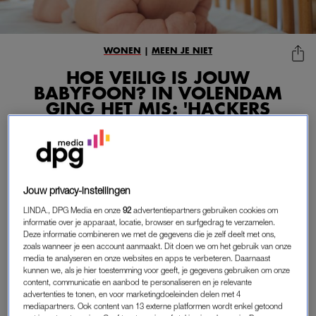
WONEN
|
MEEN JE NIET
HOE VEILIG IS JOUW
BABYFOON? IN VOLENDAM
GING HET MIS: 'HACKERS
KONDEN LIVE IN
KINDERKAMER KIJKEN'
06-01-2023
|
LINDANIEUWS
Jouw privacy-instellingen
Zien hoe je kindje erbij ligt zónder dat je elke keer die
ellendige trap op moet lopen: babyfoons met camera’s
LINDA., DPG Media en onze
92
advertentiepartners gebruiken cookies om
informatie over je apparaat, locatie, browser en surfgedrag te verzamelen.
zijn ideaal. Maar ze zijn vaak ook
gemakkelijk te
Deze informatie combineren we met de gegevens die je zelf deelt met ons,
hacken
, bleek deze week in Volendam.
zoals wanneer je een account aanmaakt. Dit doen we om het gebruik van onze
media te analyseren en onze websites en apps te verbeteren. Daarnaast
En je wilt natuurlijk niet dat hackers deze privébeelden kunnen
kunnen we, als je hier toestemming voor geeft, je gegevens gebruiken om onze
content, communicatie en aanbod te personaliseren en je relevante
zien – laat staan delen op internet.
advertenties te tonen, en voor marketingdoeleinden delen met 4
mediapartners. Ook content van 13 externe platformen wordt enkel getoond