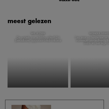
wakker werd'
meest gelezen
WIL JE ZIEN
WONDER GEWE
De nagels van je baby vijlen? Dit
Lisa stopt na fertiliteitstraj
(betaalbare) apparaat biedt uitkomst
vanwege gezondheid: ‘Ik
maar sta met lege 