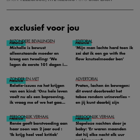
exclusief voor jou
BIJZONDERE BEVALLINGEN
EDITORIAL
Michelle is bewust
'Mijn man lachte hard toen ik
alleenstaande moeder en
zei dat ik een go with the
kreeg een tweeling: ‘We
flow knutselmoeder ben'
lagen de eerste 101 dagen in
het ziekenhuis’
ZONDER EN MET
ADVERTORIAL
Relatie-issues na het krijgen
Praten, lachen én bewegen:
van een kind: ‘Ons hele leven
dit event doorbreekt het
voelt nu als een beproeving,
taboe rondom urineverlies –
ik vraag me of we het gaan
en jij kunt daarbij zijn
redden'
PERSOONLIJK VERHAAL
PERSOONLIJK VERHAAL
Renée geeft borstvoeding aan
Slapeloze nachten door je
haar zoon van 2 jaar oud :
baby: 'Er waren maanden
'Ik krijg heel veel kritiek'
dat hij elke nacht elk uur