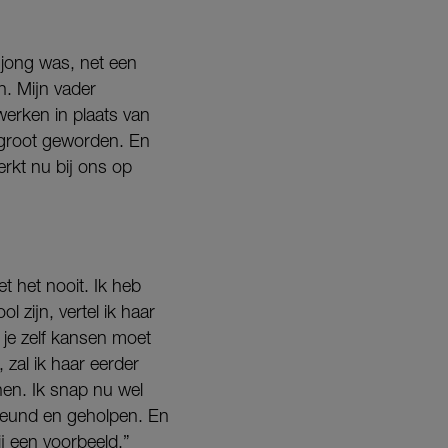
 jong was, net een
h. Mijn vader
werken in plaats van
zo groot geworden. En
erkt nu bij ons op
 het nooit. Ik heb
zijn, vertel ik haar
 je zelf kansen moet
zal ik haar eerder
en. Ik snap nu wel
steund en geholpen. En
j een voorbeeld.”