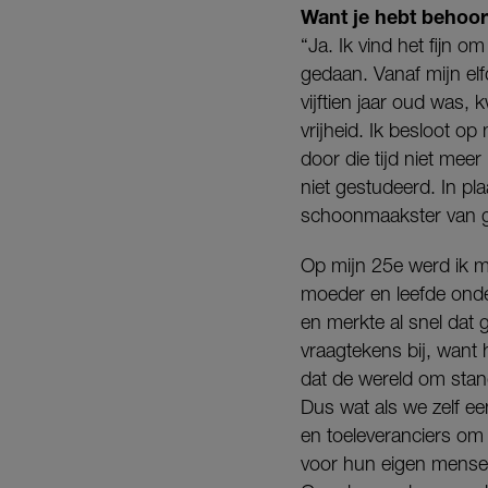
Want je hebt behoor
“Ja. Ik vind het fijn o
gedaan. Vanaf mijn el
vijftien jaar oud was
vrijheid. Ik besloot o
door die tijd niet me
niet gestudeerd. In pl
schoonmaakster van g
Op mijn 25e werd ik m
moeder en leefde onde
en merkte al snel dat
vraagtekens bij, want 
dat de wereld om stan
Dus wat als we zelf e
en toeleveranciers om 
voor hun eigen mense