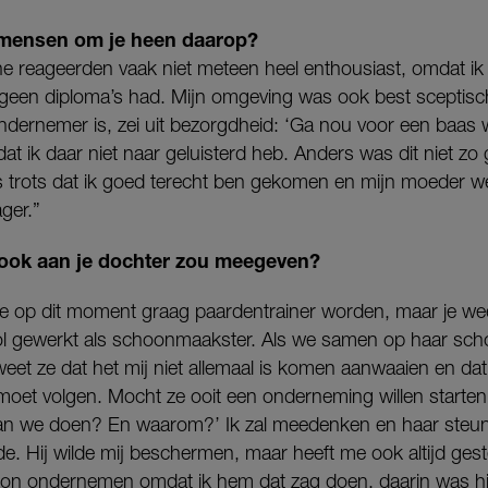
mensen om je heen daarop?
e reageerden vaak niet meteen heel enthousiast, omdat ik
n geen diploma’s had. Mijn omgeving was ook best sceptisc
 ondernemer is, zei uit bezorgdheid: ‘Ga nou voor een baas 
ij dat ik daar niet naar geluisterd heb. Anders was dit niet 
is trots dat ik goed terecht ben gekomen en mijn moeder w
ger.”
je ook aan je dochter zou meegeven?
ze op dit moment graag paardentrainer worden, maar je weet
l gewerkt als schoonmaakster. Als we samen op haar school 
eet ze dat het mij niet allemaal is komen aanwaaien en dat
oet volgen. Mocht ze ooit een onderneming willen starten, 
aan we doen? En waarom?’ Ik zal meedenken en haar steun
de. Hij wilde mij beschermen, maar heeft me ook altijd ge
ik kon ondernemen omdat ik hem dat zag doen, daarin was hi