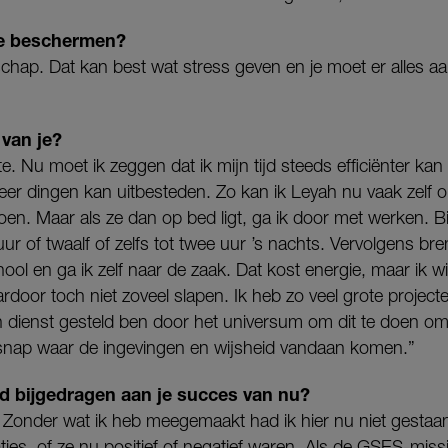
je beschermen?
hap. Dat kan best wat stress geven en je moet er alles aa
 van je?
te. Nu moet ik zeggen dat ik mijn tijd steeds efficiënter ka
meer dingen kan uitbesteden. Zo kan ik Leyah nu vaak zelf 
en. Maar als ze dan op bed ligt, ga ik door met werken. B
uur of twaalf of zelfs tot twee uur ’s nachts. Vervolgens br
ol en ga ik zelf naar de zaak. Dat kost energie, maar ik wi
door toch niet zoveel slapen. Ik heb zo veel grote project
 in dienst gesteld ben door het universum om dit te doen o
et snap waar de ingevingen en wijsheid vandaan komen.”
eid bijgedragen aan je succes van nu?
. Zonder wat ik heb meegemaakt had ik hier nu niet gestaan
aties, of ze nu positief of negatief waren. Als de GSES-miss