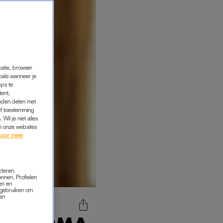
catie, browser
oals wanneer je
pps te
tent,
inden delen met
ef toestemming
Wil je niet alles
an onze websites
voor meer
cteren.
onnen. Profielen
en en
s gebruiken om
van