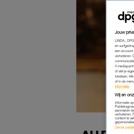
Jouw priva
LINDA., DPG
en surfgedra
een account 
verbeteren. 
communicatie
4 mediapartn
of stel je ei
toestaan, kli
of in de men
informatie.
Wij en onz
Informatie o
Publieksgroe
aanmaken ten
verbeteren. 
content te se
gepersonalis
Derde partijen