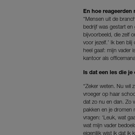
En hoe reageerden 
“Mensen uit de branch
bedrijf was gestart e
bijvoorbeeld, die zelf
voor jezelf.’ Ik ben bl
heel gaaf: mijn vader 
kantoor als officemana
Is dat een les die 
“Zeker weten. Nu wil 
vroeger op haar schoo
dat zo nu en dan. Zo w
pakken en je dromen m
vragen: ‘Leuk, wat g
wat mijn vader bedoel
eigenlijk wist ik dat 