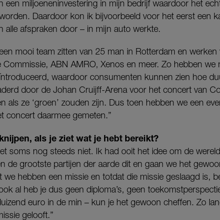
en een miljoeneninvestering in mijn bedrijf waardoor het e
worden. Daardoor kon ik bijvoorbeeld voor het eerst een k
 alle afspraken door – in mijn auto werkte.
een mooi team zitten van 25 man in Rotterdam en werken 
e Commissie, ABN AMRO, Xenos en meer. Zo hebben we n
ïntroduceerd, waardoor consumenten kunnen zien hoe d
derd door de Johan Cruijff-Arena voor het concert van Col
den als ze ‘groen’ zouden zijn. Dus toen hebben we een 
et concert daarmee gemeten.”
nijpen, als je ziet wat je hebt bereikt?
et soms nog steeds niet. Ik had ooit het idee om de werel
n de grootste partijen der aarde dit en gaan we het gewoo
t we hebben een missie en totdat die missie geslaagd is, be
ok al heb je dus geen diploma’s, geen toekomstperspectief 
izend euro in de min – kun je het gewoon cheffen. Zo lan
missie gelooft.”