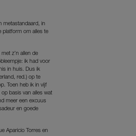
n metastandaard, in
 platform om alles te
met z’n allen de
bleempje: ik had voor
s in huis. Dus ik
land, red.) op te
. Toen heb ik in vijf
op basis van alles wat
mand meer een excuus
assadeur en goede
ue Aparicio Torres en