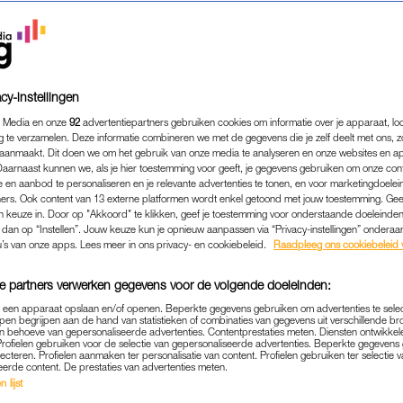
cy-instellingen
 Media en onze
92
advertentiepartners gebruiken cookies om informatie over je apparaat, lo
g te verzamelen. Deze informatie combineren we met de gegevens die je zelf deelt met ons, z
aanmaakt. Dit doen we om het gebruik van onze media te analyseren en onze websites en a
Daarnaast kunnen we, als je hier toestemming voor geeft, je gegevens gebruiken om onze con
 en aanbod te personaliseren en je relevante advertenties te tonen, en voor marketingdoele
ers. Ook content van 13 externe platformen wordt enkel getoond met jouw toestemming. Ge
gen keuze in. Door op "Akkoord" te klikken, geef je toestemming voor onderstaande doeleinden. 
k dan op “Instellen”. Jouw keuze kun je opnieuw aanpassen via “Privacy-instellingen” ondera
u’s van onze apps. Lees meer in ons privacy- en cookiebeleid.
Raadpleeg ons cookiebeleid 
e partners verwerken gegevens voor de volgende doeleinden:
p een apparaat opslaan en/of openen. Beperkte gegevens gebruiken om advertenties te sele
pen begrijpen aan de hand van statistieken of combinaties van gegevens uit verschillende br
 behoeve van gepersonaliseerde advertenties. Contentprestaties meten. Diensten ontwikkel
Profielen gebruiken voor de selectie van gepersonaliseerde advertenties. Beperkte gegeven
lecteren. Profielen aanmaken ter personalisatie van content. Profielen gebruiken ter selectie 
eerde content. De prestaties van advertenties meten.
OUDERSCHAP
|
MAMA IS DE BAAS
 lijst