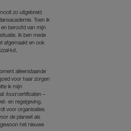
 nooit zo uitgebreid
 dansacademie. Toen ik
 en beroofd van mijn
situatie. Ik ben mede
iet afgemaakt en ook
izzaHut,
moment alleenstaande
 goed voor haar zorgen
te ik mijn
wat
food
certificaten –
t- en regelgeving.
dt voor organisaties
oor de planeet als
 gewoon het nieuwe