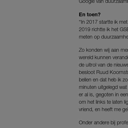
Google van duurzaamhe
En toen?
“In 2017 startte ik m
2019 richtte ik het GS
meten op duurzaamhei
Zo konden wij aan men
wereld kunnen verande
de uitrol van de nieu
besloot Ruud Koornst
bellen en dat heb ik z
minuten uitgelegd wat
er al is, gegoten in 
om het links te laten
vriend, en heeft me ge
Onder andere bij prof