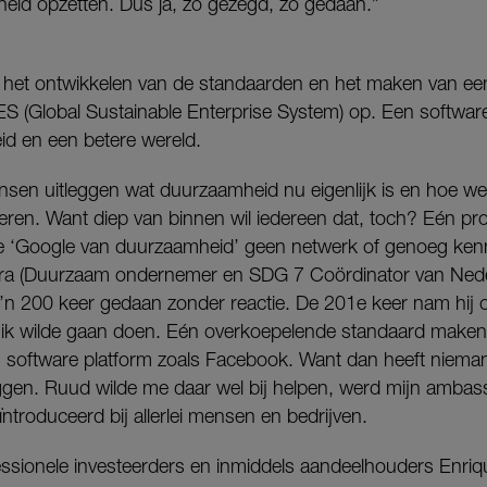
id opzetten. Dus ja, zo gezegd, zo gedaan.”
et het ontwikkelen van de standaarden en het maken van ee
ES (Global Sustainable Enterprise System) op. Een software
d en een betere wereld.
sen uitleggen wat duurzaamheid nu eigenlijk is en hoe we 
ren. Want diep van binnen wil iedereen dat, toch? Eén pro
we ‘Google van duurzaamheid’ geen netwerk of genoeg kenni
ra (Duurzaam ondernemer en SDG 7 Coördinator van Neder
o’n 200 keer gedaan zonder reactie. De 201e keer nam hij op
 ik wilde gaan doen. Eén overkoepelende standaard maken 
een software platform zoals Facebook. Want dan heeft nie
 liggen. Ruud wilde me daar wel bij helpen, werd mijn amb
ïntroduceerd bij allerlei mensen en bedrijven.
essionele investeerders en inmiddels aandeelhouders Enriq