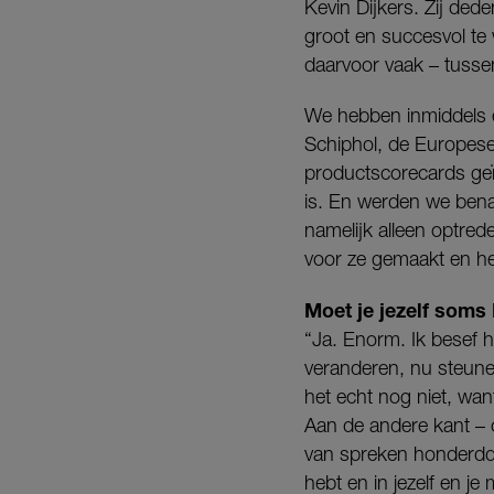
Kevin Dijkers. Zij ded
groot en succesvol te 
daarvoor vaak – tussen
We hebben inmiddels 
Schiphol, de Europes
productscorecards ge
is. En werden we bena
namelijk alleen optre
voor ze gemaakt en h
Moet je jezelf soms k
“Ja. Enorm. Ik besef h
veranderen, nu steune
het echt nog niet, wan
Aan de andere kant – o
van spreken honderddu
hebt en in jezelf en je 