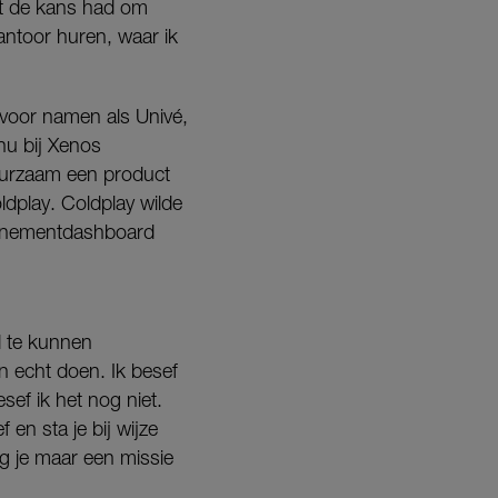
cht de kans had om
antoor huren, waar ik
voor namen als Univé,
u bij Xenos
uurzaam een product
dplay. Coldplay wilde
evenementdashboard
d te kunnen
n echt doen. Ik besef
sef ik het nog niet.
en sta je bij wijze
g je maar een missie