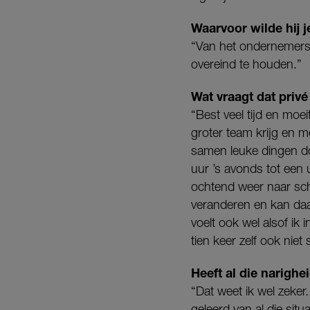
Waarvoor wilde hij 
“Van het ondernemersc
overeind te houden.”
Wat vraagt dat privé
“Best veel tijd en moei
groter team krijg en 
samen leuke dingen do
uur ’s avonds tot een 
ochtend weer naar scho
veranderen en kan daar
voelt ook wel alsof ik
tien keer zelf ook ni
Heeft al die narigh
“Dat weet ik wel zeker
geleerd van al die situ