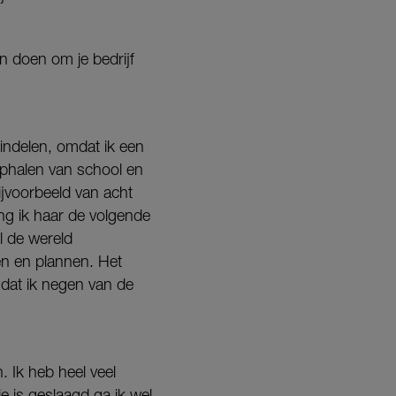
n doen om je bedrijf
n indelen, omdat ik een
ophalen van school en
ijvoorbeeld van acht
eng ik haar de volgende
l de wereld
en en plannen. Het
mdat ik negen van de
. Ik heb heel veel
ie is geslaagd ga ik wel