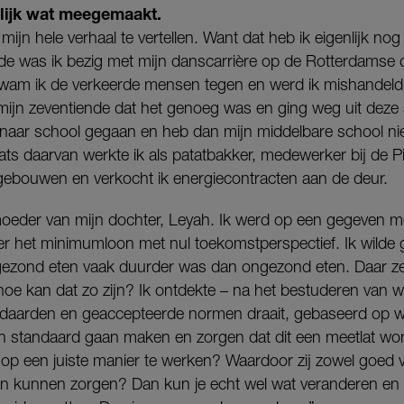
lijk wat meegemaakt.
m mijn hele verhaal te vertellen. Want dat heb ik eigenlijk nog
fde was ik bezig met mijn danscarrière op de Rotterdamse
, kwam ik de verkeerde mensen tegen en werd ik mishandeld
p mijn zeventiende dat het genoeg was en ging weg uit deze 
er naar school gegaan en heb dan mijn middelbare school n
aats daarvan werkte ik als patatbakker, medewerker bij de P
ebouwen en verkocht ik energiecontracten aan de deur.
oeder van mijn dochter, Leyah. Ik werd op een gegeven 
r het minimumloon met nul toekomstperspectief. Ik wilde
 gezond eten vaak duurder was dan ongezond eten. Daar zet
hoe kan dat zo zijn? Ik ontdekte – na het bestuderen van 
daarden en geaccepteerde normen draait, gebaseerd op we
en standaard gaan maken en zorgen dat dit een meetlat wor
op een juiste manier te werken? Waardoor zij zowel goed v
n kunnen zorgen? Dan kun je echt wel wat veranderen en