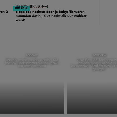
PERSOONLIJK VERHAAL
van 2
Slapeloze nachten door je baby: 'Er waren
maanden dat hij elke nacht elk uur wakker
werd'
PODCAST
INTERVIEW
'Moeder worden zonder moeder': Kiki
Anne-Flore (36) had depress
Bosman maakt podcast over een gemis
gevoelens door het geven 
dat steeds verandert
borstvoeding: ‘Alsof het leven uit
gezogen’