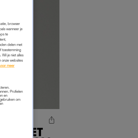
catie, browser
oals wanneer je
pps te
tent,
inden delen met
ef toestemming
Wil je niet alles
an onze websites
voor meer
cteren.
onnen. Profielen
en en
s gebruiken om
van
VER HET