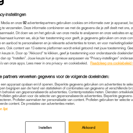
cy-instellingen
 Media en onze
92
advertentiepartners gebruiken cookies om informatie over je apparaat, lo
g te verzamelen. Deze informatie combineren we met de gegevens die je zelf deelt met ons, z
aanmaakt. Dit doen we om het gebruik van onze media te analyseren en onze websites en a
Daarnaast kunnen we, als je hier toestemming voor geeft, je gegevens gebruiken om onze con
 en aanbod te personaliseren en je relevante advertenties te tonen, en voor marketingdoele
ers. Ook content van 13 externe platformen wordt enkel getoond met jouw toestemming. Ge
gen keuze in. Door op "Akkoord" te klikken, geef je toestemming voor onderstaande doeleinden. 
k dan op “Instellen”. Jouw keuze kun je opnieuw aanpassen via “Privacy-instellingen” ondera
u’s van onze apps. Lees meer in ons privacy- en cookiebeleid.
Raadpleeg ons cookiebeleid 
e partners verwerken gegevens voor de volgende doeleinden:
p een apparaat opslaan en/of openen. Beperkte gegevens gebruiken om advertenties te sele
pen begrijpen aan de hand van statistieken of combinaties van gegevens uit verschillende br
 behoeve van gepersonaliseerde advertenties. Contentprestaties meten. Diensten ontwikkel
Profielen gebruiken voor de selectie van gepersonaliseerde advertenties. Beperkte gegeven
lecteren. Profielen aanmaken ter personalisatie van content. Profielen gebruiken ter selectie 
eerde content. De prestaties van advertenties meten.
 lijst
OUDERSCHAP
|
BEETJE BIJBLIJVEN
IMBRÈRE TWIJFELDE O
Instellen
Akkoord