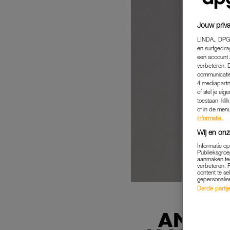
Jouw priva
LINDA., DPG
en surfgedra
een account 
verbeteren. 
communicatie
4 mediapartn
of stel je ei
toestaan, kli
of in de men
informatie.
Wij en onz
Informatie o
Publieksgroe
aanmaken ten
verbeteren. 
content te se
gepersonalis
Derde partijen
ANNA G