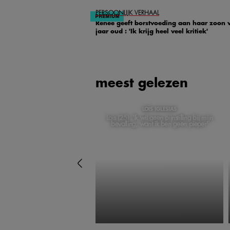
PERSOONLIJK VERHAAL
Renée geeft borstvoeding aan haar zoon 
jaar oud : 'Ik krijg heel veel kritiek'
meest gelezen
LOÏS IGLESIAS
Loïs (25): 'Ik wil geen pijnstilling bij mijn
bevalling, want ik ben geen pieper'