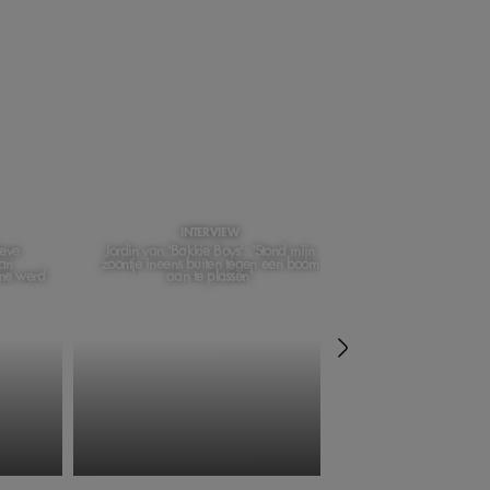
INTERVIEW
NOM N
ieve
Jordin van 'Bakkie Boys': 'Stond mijn
Nog zo'n heerlijk (en
van
zoontje ineens buiten tegen een boom
dit mango-ijs maa
 me werd
aan te plassen'
ingre