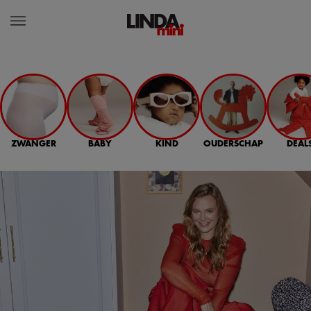
ZWANGER
BABY
KIND
OUDERSCHAP
DEAL