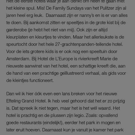
niet de eerste hotels waar je aan denkt om heen te gaan met
het kleine spul. Mis! De Family Sundays van het Pulitzer zijn al
jaren heel erg leuk. Daarnaast zijn er nanny’s en is er van alles
te doen. Bij aankomst zitten er speeltjes in de grote kist bij de
garderobe (je hebt het niet van mij). Ook zijn er altijd
kleurplaten en kleurtjes te vinden. Maar het allerleukste is de
speurtocht door het hele 27-grachtenpanden-tellende hotel.
Voor de iets grotere kids is er ook nog een speeltuin door
Amsterdam. Bij Hotel de L’Europe is rivierkreeft Marie de
nieuwste aanwinst van het hotel, een schattige kreeft die, aan
de hand van een prachtige geïllustreerd verhaal, als gids voor
de kleintjes functioneert.
Dan wil ik hier óók even een lans breken voor het nieuwe
Efteling Grand Hotel. Ik heb veel gehoord dat het er zo prijzig
is. Dat spreek ik niet tegen, maar het is het wél waard. Het
hotel is prachtig en de plussen zijn legio. Zoals: opvallend
goede restaurants (eindelijk!), eerder het park in mogen en
later eruit hoeven. Daarnaast kun je vanuit je kamer het park