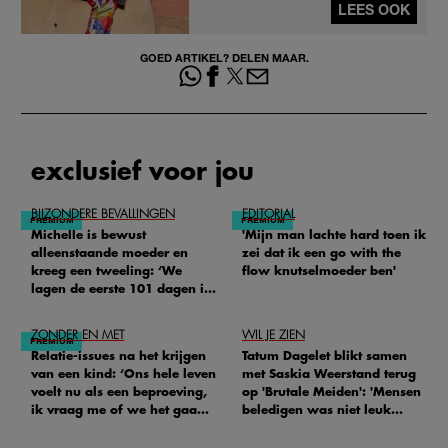
LEES OOK
GOED ARTIKEL? DELEN MAAR.
exclusief voor jou
BIJZONDERE BEVALLINGEN
EDITORIAL
Michelle is bewust
'Mijn man lachte hard toen ik
alleenstaande moeder en
zei dat ik een go with the
kreeg een tweeling: ‘We
flow knutselmoeder ben'
lagen de eerste 101 dagen in
het ziekenhuis’
ZONDER EN MET
WIL JE ZIEN
Relatie-issues na het krijgen
Tatum Dagelet blikt samen
van een kind: ‘Ons hele leven
met Saskia Weerstand terug
voelt nu als een beproeving,
op 'Brutale Meiden': 'Mensen
ik vraag me of we het gaan
beledigen was niet leuk
redden'
meer'