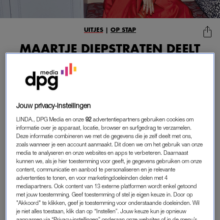
UITJES
|
OP STAP
MAARTJE DIEPSTRATEN DEELT
HAAR FAVORIETE HOTELS,
GESCHIKT VOOR FAMILIES, IN
NEDERLAND
08-05-2026
|
LINDA.
Jouw privacy-instellingen
Een nachtje weg met kinderen is heerlijk, of je nu kiest
LINDA., DPG Media en onze
92
advertentiepartners gebruiken cookies om
voor de natuur of een chic hotel in Amsterdam. Maartje
informatie over je apparaat, locatie, browser en surfgedrag te verzamelen.
Deze informatie combineren we met de gegevens die je zelf deelt met ons,
Diepstraten, oprichter van Barts Boekje en moeder van
zoals wanneer je een account aanmaakt. Dit doen we om het gebruik van onze
Vito (8) en Elvis (4), deelt de beste
family-friendly
media te analyseren en onze websites en apps te verbeteren. Daarnaast
kunnen we, als je hier toestemming voor geeft, je gegevens gebruiken om onze
hotelovernachting waar iedereen blij van wordt.
content, communicatie en aanbod te personaliseren en je relevante
advertenties te tonen, en voor marketingdoeleinden delen met 4
mediapartners. Ook content van 13 externe platformen wordt enkel getoond
Samen met je kind een nachtje weg in een family hotel is
met jouw toestemming. Geef toestemming of stel je eigen keuze in. Door op
"Akkoord" te klikken, geef je toestemming voor onderstaande doeleinden. Wil
precies zo’n moment waar je later nog vaak aan terugdenkt. Ik
je niet alles toestaan, klik dan op “Instellen”. Jouw keuze kun je opnieuw
ben zelf zeker fan van even weggaan met kinderen — al kom
aanpassen via “Privacy-instellingen” onderaan onze websites of in de menu’s