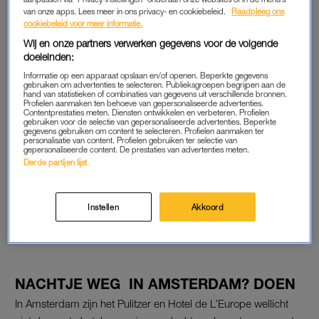
van onze apps. Lees meer in ons privacy- en cookiebeleid.
Raadpleeg ons
ik daar waarschijnlijk later op terug. Hieronder alvast een paar
cookiebeleid voor meer informatie.
fijne familyproof tips om mee te beginnen.
Wij en onze partners verwerken gegevens voor de volgende
doeleinden:
Informatie op een apparaat opslaan en/of openen. Beperkte gegevens
FAVORIETEN VOOR MET DE KIDS
gebruiken om advertenties te selecteren. Publieksgroepen begrijpen aan de
hand van statistieken of combinaties van gegevens uit verschillende bronnen.
• SS Rotterdam: slapen op een boot met een zwembad op
Profielen aanmaken ten behoeve van gepersonaliseerde advertenties.
Contentprestaties meten. Diensten ontwikkelen en verbeteren. Profielen
het dek
gebruiken voor de selectie van gepersonaliseerde advertenties. Beperkte
gegevens gebruiken om content te selecteren. Profielen aanmaken ter
• Villa Augustus: kan ook nooit verkeerd gaan
personalisatie van content. Profielen gebruiken ter selectie van
• De Weverlodge in Otterlo: om een heerlijk kijkje te nemen in
gepersonaliseerde content. De prestaties van advertenties meten.
Derde partijen lijst
het buitenleventje
• Strandhotel Cadzand Bad: blijft een favoriet van ons
allemaal.
Instellen
Akkoord
• Landgoed het Roode Koper in Ermelo (met een
buitenzwembad en te gekke gezinsvakantiewoningen).
NACHTJE WEG IN AMSTERDAM? DOEN
In Amsterdam zijn het Pulitzer en Hotel de L’Europe wellicht