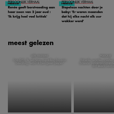
PERSOONLIJK VERHAAL
PERSOONLIJK VERHAAL
Renée geeft borstvoeding aan
Slapeloze nachten door je
haar zoon van 2 jaar oud :
baby: 'Er waren maanden
'Ik krijg heel veel kritiek'
dat hij elke nacht elk uur
wakker werd'
meest gelezen
LOÏS IGLESIAS
PODCAST
Loïs (25): 'Ik wil geen pijnstilling bij mijn
'Moeder worden zonder m
bevalling, want ik ben geen pieper'
Bosman maakt podcast ov
dat steeds veran