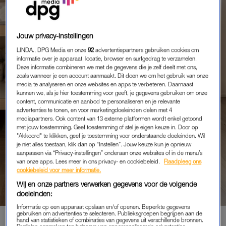
Jouw privacy-instellingen
LINDA., DPG Media en onze
92
advertentiepartners gebruiken cookies om
informatie over je apparaat, locatie, browser en surfgedrag te verzamelen.
Deze informatie combineren we met de gegevens die je zelf deelt met ons,
zoals wanneer je een account aanmaakt. Dit doen we om het gebruik van onze
media te analyseren en onze websites en apps te verbeteren. Daarnaast
kunnen we, als je hier toestemming voor geeft, je gegevens gebruiken om onze
content, communicatie en aanbod te personaliseren en je relevante
advertenties te tonen, en voor marketingdoeleinden delen met 4
mediapartners. Ook content van 13 externe platformen wordt enkel getoond
met jouw toestemming. Geef toestemming of stel je eigen keuze in. Door op
"Akkoord" te klikken, geef je toestemming voor onderstaande doeleinden. Wil
je niet alles toestaan, klik dan op “Instellen”. Jouw keuze kun je opnieuw
aanpassen via “Privacy-instellingen” onderaan onze websites of in de menu’s
MEGA-MINI-DEAL
van onze apps. Lees meer in ons privacy- en cookiebeleid.
Raadpleeg ons
DIT IS DE MOOISTE EN
cookiebeleid voor meer informatie.
SLIMSTE LUIEREMMER DIE JE
Wij en onze partners verwerken gegevens voor de volgende
GAAT VINDEN EN WIJ
doeleinden:
MOGEN 'M CADEAU DOEN
Informatie op een apparaat opslaan en/of openen. Beperkte gegevens
gebruiken om advertenties te selecteren. Publieksgroepen begrijpen aan de
hand van statistieken of combinaties van gegevens uit verschillende bronnen.