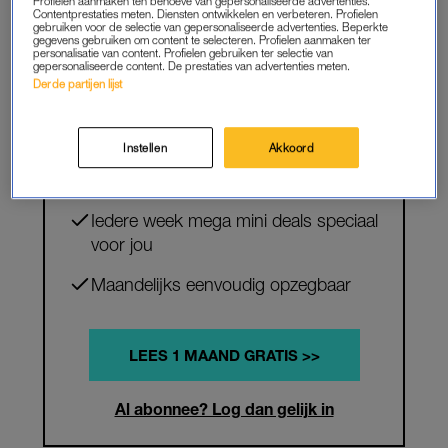
Profielen aanmaken ten behoeve van gepersonaliseerde advertenties.
Contentprestaties meten. Diensten ontwikkelen en verbeteren. Profielen
gebruiken voor de selectie van gepersonaliseerde advertenties. Beperkte
PREMIUM
gegevens gebruiken om content te selecteren. Profielen aanmaken ter
personalisatie van content. Profielen gebruiken ter selectie van
VERDER LEZEN?
gepersonaliseerde content. De prestaties van advertenties meten.
Derde partijen lijst
Krijg onbeperkt toegang tot alle
artikelen
Instellen
Akkoord
Lees LINDA.mini magazine online
Iedere week mega mini deals speciaal
voor jou
Maandelijks eenvoudig opzegbaar
LEES 1 MAAND GRATIS >>
Al abonnee? Log dan gelijk in