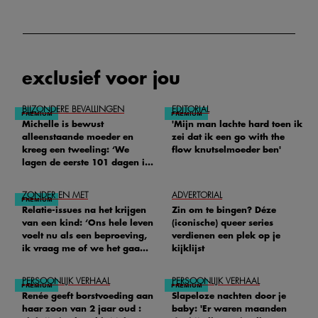
exclusief voor jou
BIJZONDERE BEVALLINGEN
EDITORIAL
Michelle is bewust
'Mijn man lachte hard toen ik
alleenstaande moeder en
zei dat ik een go with the
kreeg een tweeling: ‘We
flow knutselmoeder ben'
lagen de eerste 101 dagen in
het ziekenhuis’
ZONDER EN MET
ADVERTORIAL
Relatie-issues na het krijgen
Zin om te bingen? Déze
van een kind: ‘Ons hele leven
(iconische) queer series
voelt nu als een beproeving,
verdienen een plek op je
ik vraag me of we het gaan
kijklijst
redden'
PERSOONLIJK VERHAAL
PERSOONLIJK VERHAAL
Renée geeft borstvoeding aan
Slapeloze nachten door je
haar zoon van 2 jaar oud :
baby: 'Er waren maanden