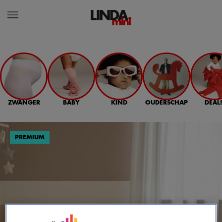
ZWANGER
BABY
KIND
OUDERSCHAP
DEAL