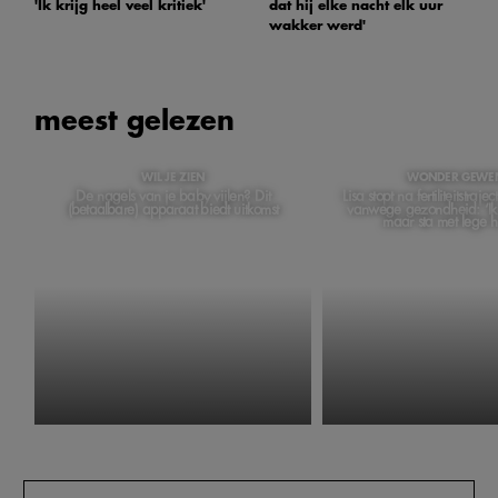
'Ik krijg heel veel kritiek'
dat hij elke nacht elk uur
wakker werd'
meest gelezen
WIL JE ZIEN
WONDER GEWE
De nagels van je baby vijlen? Dit
Lisa stopt na fertiliteitstraj
(betaalbare) apparaat biedt uitkomst
vanwege gezondheid: ‘Ik
maar sta met lege 