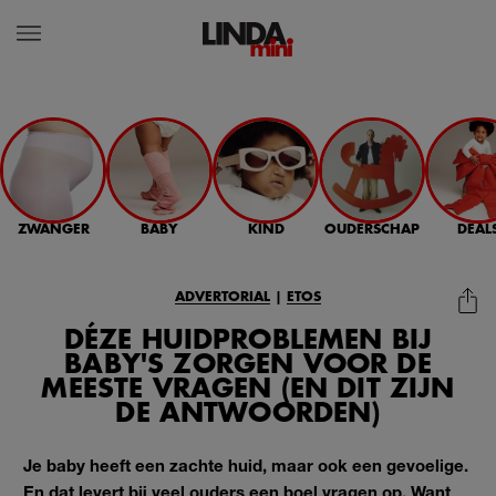
ZWANGER
BABY
KIND
OUDERSCHAP
DEAL
ADVERTORIAL
|
ETOS
DÉZE HUIDPROBLEMEN BIJ
BABY'S ZORGEN VOOR DE
MEESTE VRAGEN (EN DIT ZIJN
DE ANTWOORDEN)
Je baby heeft een zachte huid, maar ook een gevoelige.
En dat levert bij veel ouders een boel vragen op. Want