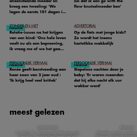
alleenstaande moeder en
zei dat ik een go with the
kreeg een tweeling: ‘We
flow knutselmoeder ben'
lagen de eerste 101 dagen in
het ziekenhuis’
ZONDER EN MET
ADVERTORIAL
Relatie-issues na het krijgen
Op de fiets met jonge kids?
van een kind: ‘Ons hele leven
Zo wordt het ineens
voelt nu als een beproeving,
hartstikke makkelijk
ik vraag me of we het gaan
redden'
PERSOONLIJK VERHAAL
PERSOONLIJK VERHAAL
Renée geeft borstvoeding aan
Slapeloze nachten door je
haar zoon van 2 jaar oud :
baby: 'Er waren maanden
'Ik krijg heel veel kritiek'
dat hij elke nacht elk uur
wakker werd'
meest gelezen
LOÏS IGLESIAS
PODCAST
Loïs (25): 'Ik wil geen pijnstilling bij mijn
'Moeder worden zonder m
bevalling, want ik ben geen pieper'
Bosman maakt podcast ov