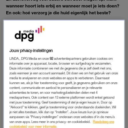
wanneer hoort iets erbij en wanneer moet je iets doen?
En ook: hoé verzorg je die huid eigenlijk het beste?
Een beetje extra kennis kan dan geen kwaad. En wij weten
wel een adresje waar ze je kunnen helpen met al die vragen
over de gevoelige babyhuid.
Jouw privacy-instellingen
DE GEVOELIGE BABYHUID
LINDA., DPG Media en onze
92
advertentiepartners gebruiken cookies om
Een droge plek op het hoofd, een rode huid in de nekplooien,
informatie over je apparaat, locatie, browser en surfgedrag te verzamelen.
Deze informatie combineren we met de gegevens die je zelf deelt met ons,
uitslag rond de vingers of schrale wangen na een middag in de
zoals wanneer je een account aanmaakt. Dit doen we om het gebruik van onze
zon: toen we ouders via
Instagram
vroegen waar ze tegenaan
media te analyseren en onze websites en apps te verbeteren. Daarnaast
kunnen we, als je hier toestemming voor geeft, je gegevens gebruiken om onze
lopen, bleek vooral één ding. De babyhuid roept een boel
content, communicatie en aanbod te personaliseren en je relevante
vragen op. We duiken het komende jaar samen met Etos in dit
advertenties te tonen, en voor marketingdoeleinden delen met 4
soort herkenbare vragen van ouders. Deze keer dus: wat kun
mediapartners. Ook content van 13 externe platformen wordt enkel getoond
met jouw toestemming. Geef toestemming of stel je eigen keuze in. Door op
je doen als de huid van je baby wel wat extra verzorging kan
"Akkoord" te klikken, geef je toestemming voor onderstaande doeleinden. Wil
gebruiken?
je niet alles toestaan, klik dan op “Instellen”. Jouw keuze kun je opnieuw
aanpassen via “Privacy-instellingen” onderaan onze websites of in de menu’s
van onze apps. Lees meer in ons privacy- en cookiebeleid.
Raadpleeg ons
Etos Huidexpert Amber legt uit: “De huid van baby’s
cookiebeleid voor meer informatie.