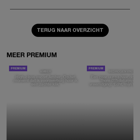
TERUG NAAR OVERZICHT
MEER PREMIUM
AMBER
BEDROGEN VROUW
High-class escort Amber: ‘Op het
Een paar uur na haar dood
moment dat ik vooroverbuig hoor ik
Thom (32) dat zijn vrie
een zachte klik’
vreemdging: 'Echt, mijn bek 