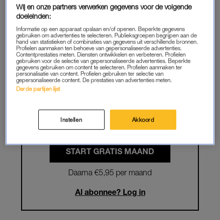
PREMIUM
Wij en onze partners verwerken gegevens voor de volgende
doeleinden:
Informatie op een apparaat opslaan en/of openen. Beperkte gegevens
Krijg onbeperkt toegang tot alle
gebruiken om advertenties te selecteren. Publieksgroepen begrijpen aan de
hand van statistieken of combinaties van gegevens uit verschillende bronnen.
artikelen
Profielen aanmaken ten behoeve van gepersonaliseerde advertenties.
Contentprestaties meten. Diensten ontwikkelen en verbeteren. Profielen
gebruiken voor de selectie van gepersonaliseerde advertenties. Beperkte
Lees LINDA.magazine online
gegevens gebruiken om content te selecteren. Profielen aanmaken ter
personalisatie van content. Profielen gebruiken ter selectie van
gepersonaliseerde content. De prestaties van advertenties meten.
Geniet van te gekke winacties en
Derde partijen lijst
lekkere puzzels
Maandelijks opzegbaar
Instellen
Akkoord
START GRATIS MAAND
Daarna €5,95 per maand
Al abonnee? Log in