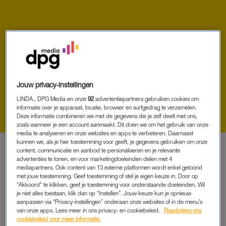
VOORPUBLICATIE
Jouw privacy-instellingen
‘OP EEN MIDDAG IN FEBRUARI
LINDA., DPG Media en onze
92
advertentiepartners gebruiken cookies om
MOEST ZE DE WAARHEID
informatie over je apparaat, locatie, browser en surfgedrag te verzamelen.
ONDER OGEN TE ZIEN: IK,
Deze informatie combineren we met de gegevens die je zelf deelt met ons,
MARNIE, ACHTENDERTIG JAAR,
zoals wanneer je een account aanmaakt. Dit doen we om het gebruik van onze
BEN EENZAAM’
media te analyseren en onze websites en apps te verbeteren. Daarnaast
kunnen we, als je hier toestemming voor geeft, je gegevens gebruiken om onze
content, communicatie en aanbod te personaliseren en je relevante
tekst
David Nicholls
advertenties te tonen, en voor marketingdoeleinden delen met 4
mediapartners. Ook content van 13 externe platformen wordt enkel getoond
met jouw toestemming. Geef toestemming of stel je eigen keuze in. Door op
"Akkoord" te klikken, geef je toestemming voor onderstaande doeleinden. Wil
PREMIUM
je niet alles toestaan, klik dan op “Instellen”. Jouw keuze kun je opnieuw
aanpassen via “Privacy-instellingen” onderaan onze websites of in de menu’s
LEES VERDER MET
van onze apps. Lees meer in ons privacy- en cookiebeleid.
Raadpleeg ons
cookiebeleid voor meer informatie.