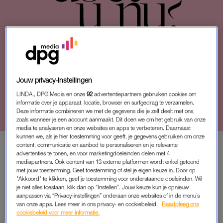
Jouw privacy-instellingen
PERSOONLIJK VERHAAL
‘HIJ BLIJFT STAAN EN IK LAAT
LINDA., DPG Media en onze
92
advertentiepartners gebruiken cookies om
HEM KIJKEN TERWIJL IK MIJN
informatie over je apparaat, locatie, browser en surfgedrag te verzamelen.
JURK OP DIJHOOGTE SCHUIF
Deze informatie combineren we met de gegevens die je zelf deelt met ons,
zoals wanneer je een account aanmaakt. Dit doen we om het gebruik van onze
EN OVER ERWINS KRUIS WRIJF’
media te analyseren en onze websites en apps te verbeteren. Daarnaast
kunnen we, als je hier toestemming voor geeft, je gegevens gebruiken om onze
content, communicatie en aanbod te personaliseren en je relevante
advertenties te tonen, en voor marketingdoeleinden delen met 4
mediapartners. Ook content van 13 externe platformen wordt enkel getoond
PREMIUM
met jouw toestemming. Geef toestemming of stel je eigen keuze in. Door op
"Akkoord" te klikken, geef je toestemming voor onderstaande doeleinden. Wil
LEES VERDER MET
je niet alles toestaan, klik dan op “Instellen”. Jouw keuze kun je opnieuw
aanpassen via “Privacy-instellingen” onderaan onze websites of in de menu’s
PREMIUM
van onze apps. Lees meer in ons privacy- en cookiebeleid.
Raadpleeg ons
cookiebeleid voor meer informatie.