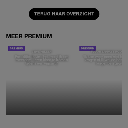
TERUG NAAR OVERZICHT
MEER PREMIUM
LIEVE HELEEN
FLOOR BAKHUYS ROOZE
Fred (55): 'Ik vind het moeilijk om
'Ik kan weer eens niet late
meerdere keren klaar te komen
vragen of ik wel de beste, 
tijdens een vrijpartij'
burger ben geweest