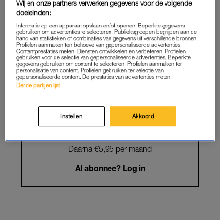
Wij en onze partners verwerken gegevens voor de volgende
Krijg onbeperkt toegang tot alle
doeleinden:
artikelen
Informatie op een apparaat opslaan en/of openen. Beperkte gegevens
gebruiken om advertenties te selecteren. Publieksgroepen begrijpen aan de
hand van statistieken of combinaties van gegevens uit verschillende bronnen.
Lees LINDA.magazine online
Profielen aanmaken ten behoeve van gepersonaliseerde advertenties.
Contentprestaties meten. Diensten ontwikkelen en verbeteren. Profielen
gebruiken voor de selectie van gepersonaliseerde advertenties. Beperkte
Geniet van te gekke winacties en
gegevens gebruiken om content te selecteren. Profielen aanmaken ter
personalisatie van content. Profielen gebruiken ter selectie van
lekkere puzzels
gepersonaliseerde content. De prestaties van advertenties meten.
Derde partijen lijst
Maandelijks opzegbaar
Instellen
Akkoord
START GRATIS MAAND
Daarna €5,95 per maand
Al abonnee? Log in