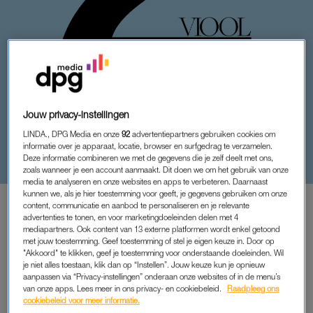
PERSOONLIJK VERHAAL
Jouw privacy-instellingen
LORRAINE (50) HEEFT EEN
LINDA., DPG Media en onze
92
advertentiepartners gebruiken cookies om
AFFAIRE MET EEN GETROUWDE
informatie over je apparaat, locatie, browser en surfgedrag te verzamelen.
MAN: ‘WAAROM DOE JE JEZELF
Deze informatie combineren we met de gegevens die je zelf deelt met ons,
DIT AAN, WIL IK TEGEN MEZELF
zoals wanneer je een account aanmaakt. Dit doen we om het gebruik van onze
media te analyseren en onze websites en apps te verbeteren. Daarnaast
SCHREEUWEN’
kunnen we, als je hier toestemming voor geeft, je gegevens gebruiken om onze
content, communicatie en aanbod te personaliseren en je relevante
advertenties te tonen, en voor marketingdoeleinden delen met 4
mediapartners. Ook content van 13 externe platformen wordt enkel getoond
met jouw toestemming. Geef toestemming of stel je eigen keuze in. Door op
PREMIUM
"Akkoord" te klikken, geef je toestemming voor onderstaande doeleinden. Wil
je niet alles toestaan, klik dan op “Instellen”. Jouw keuze kun je opnieuw
LEES VERDER MET
aanpassen via “Privacy-instellingen” onderaan onze websites of in de menu’s
van onze apps. Lees meer in ons privacy- en cookiebeleid.
Raadpleeg ons
PREMIUM
cookiebeleid voor meer informatie.