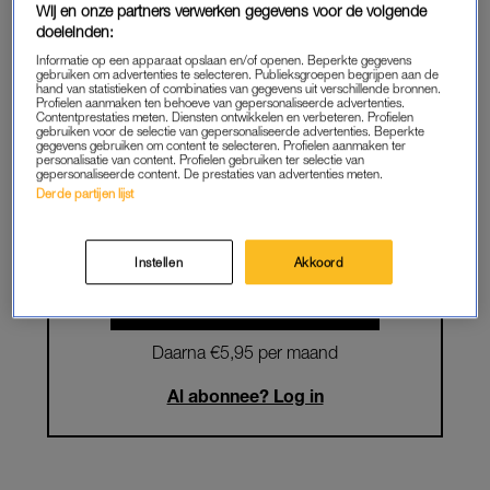
Wij en onze partners verwerken gegevens voor de volgende
doeleinden:
Krijg onbeperkt toegang tot alle
Informatie op een apparaat opslaan en/of openen. Beperkte gegevens
artikelen
gebruiken om advertenties te selecteren. Publieksgroepen begrijpen aan de
hand van statistieken of combinaties van gegevens uit verschillende bronnen.
Profielen aanmaken ten behoeve van gepersonaliseerde advertenties.
Lees LINDA.magazine online
Contentprestaties meten. Diensten ontwikkelen en verbeteren. Profielen
gebruiken voor de selectie van gepersonaliseerde advertenties. Beperkte
gegevens gebruiken om content te selecteren. Profielen aanmaken ter
Geniet van te gekke winacties en
personalisatie van content. Profielen gebruiken ter selectie van
gepersonaliseerde content. De prestaties van advertenties meten.
lekkere puzzels
Derde partijen lijst
Maandelijks opzegbaar
Instellen
Akkoord
START GRATIS MAAND
Daarna €5,95 per maand
Al abonnee? Log in