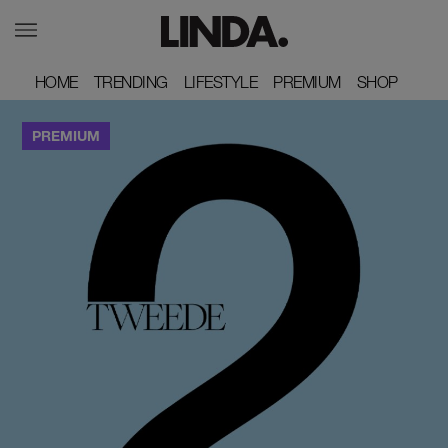
HOME
HOME
TRENDING
TRENDING
LIFESTYLE
LIFESTYLE
PREMIUM
PREMIUM
SHOP
SHOP