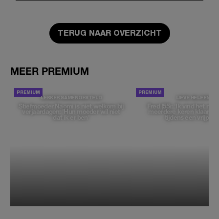
TERUG NAAR OVERZICHT
MEER PREMIUM
LEKKER SAMENGESTELD
LIEVE HELEEN
Stiefmoeder Naomi is niet welkom bij
Fred (55): 'Ik vind het moe
verjaardagen: 'Hun moeder wil niet
meerdere keren klaar t
dat ik er ben'
tijdens een vrijpartij