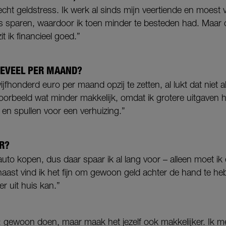
 echt geldstress. Ik werk al sinds mijn veertiende en moest 
ris sparen, waardoor ik toen minder te besteden had. Maar
t ik financieel goed.”
HOEVEEL PER MAAND?
jfhonderd euro per maand opzij te zetten, al lukt dat niet a
oorbeeld wat minder makkelijk, omdat ik grotere uitgaven h
 en spullen voor een verhuizing.”
R?
 auto kopen, dus daar spaar ik al lang voor – alleen moet ik
aast vind ik het fijn om gewoon geld achter de hand te he
er uit huis kan.”
s: gewoon doen, maar maak het jezelf ook makkelijker. Ik me