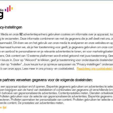
cy-instellingen
 Media en onze
92
advertentiepartners gebruiken cookies om informatie over je apparaat, lo
g te verzamelen. Deze informatie combineren we met de gegevens die je zelf deelt met ons, z
aanmaakt. Dit doen we om het gebruik van onze media te analyseren en onze websites en a
Daarnaast kunnen we, als je hier toestemming voor geeft, je gegevens gebruiken om onze con
 en aanbod te personaliseren en je relevante advertenties te tonen, en voor marketingdoele
ers. Ook content van 13 externe platformen wordt enkel getoond met jouw toestemming. Ge
gen keuze in. Door op "Akkoord" te klikken, geef je toestemming voor onderstaande doeleinden. 
k dan op “Instellen”. Jouw keuze kun je opnieuw aanpassen via “Privacy-instellingen” ondera
u’s van onze apps. Lees meer in ons privacy- en cookiebeleid.
Raadpleeg ons cookiebeleid 
e partners verwerken gegevens voor de volgende doeleinden:
p een apparaat opslaan en/of openen. Beperkte gegevens gebruiken om advertenties te sele
pen begrijpen aan de hand van statistieken of combinaties van gegevens uit verschillende br
WERK & GELD
PINNEN GRAAG
 behoeve van gepersonaliseerde advertenties. Contentprestaties meten. Diensten ontwikkel
|
Profielen gebruiken voor de selectie van gepersonaliseerde advertenties. Beperkte gegeven
lecteren. Profielen aanmaken ter personalisatie van content. Profielen gebruiken ter selectie 
8) GAF MAANDELIJKS 3000 EURO
eerde content. De prestaties van advertenties meten.
 EN HORECA: 'HEB NU EEN WEE
 lijst