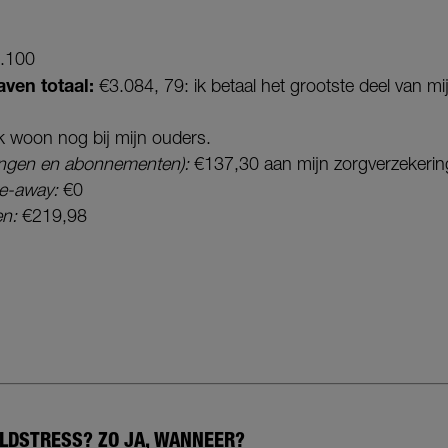
.100
ven totaal:
€3.084, 79: ik betaal het grootste deel van mi
k woon nog bij mijn ouders.
ringen en abonnementen):
€137,30 aan mijn zorgverzekerin
e-away:
€0
en:
€219,98
ELDSTRESS? ZO JA, WANNEER?