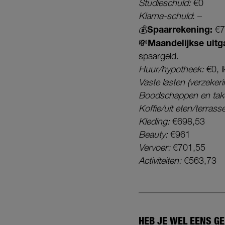
Studieschuld:
€0
Klarna-schuld
: –
💰Spaarrekening:
€7
💸Maandelijkse uitga
spaargeld.
Huur/hypotheek:
€0, i
Vaste lasten (verzeke
Boodschappen en tak
Koffie/uit eten/terrass
Kleding:
€698,53
Beauty:
€961
Vervoer:
€701,55
Activiteiten:
€563,73
HEB JE WEL EENS G