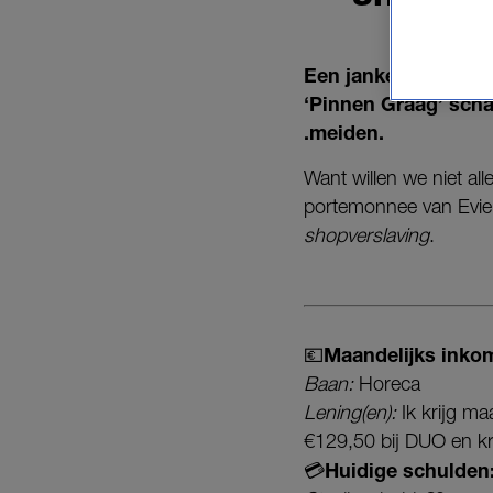
Een jankend hoge sc
‘Pinnen Graag’ sch
.meiden.
Want willen we niet a
portemonnee van Evie 
shopverslaving
.
💶Maandelijks inko
Baan:
Horeca
Lening(en):
Ik krijg ma
€129,50 bij DUO en kr
💳Huidige schulden