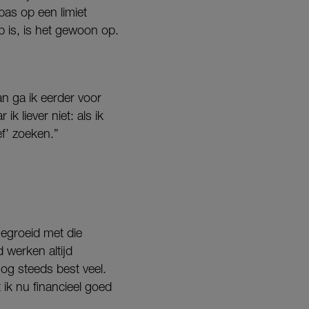
npas op een limiet
 is, is het gewoon op.
an ga ik eerder voor
 liever niet: als ik
ef’ zoeken.”
egroeid met die
d werken altijd
nog steeds best veel.
 ik nu financieel goed