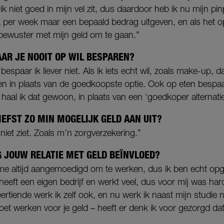
s ik niet goed in mijn vel zit, dus daardoor heb ik nu mijn pi
k per week maar een bepaald bedrag uitgeven, en als het op
 bewuster met mijn geld om te gaan.”
AAR JE NOOIT OP WIL BESPAREN?
espaar ik liever niet. Als ik iets echt wil, zoals make-up, d
 in plaats van de goedkoopste optie. Ook op eten bespaar ik
 haal ik dat gewoon, in plaats van een ‘goedkoper alternati
IEFST ZO MIN MOGELIJK GELD AAN UIT?
 niet ziet. Zoals m’n zorgverzekering.”
G JOUW RELATIE MET GELD BEÏNVLOED?
e altijd aangemoedigd om te werken, dus ik ben echt opg
 heeft een eigen bedrijf en werkt veel, dus voor mij was har
ertiende werk ik zelf ook, en nu werk ik naast mijn studie 
oet werken voor je geld – heeft er denk ik voor gezorgd dat