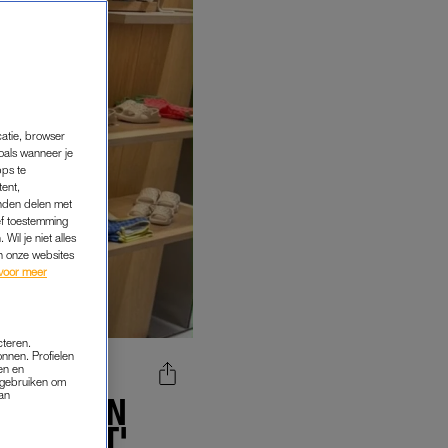
catie, browser
oals wanneer je
pps te
tent,
inden delen met
ef toestemming
Wil je niet alles
an onze websites
voor meer
cteren.
onnen. Profielen
en en
s gebruiken om
van
 UIT AAN
KLIMIET'