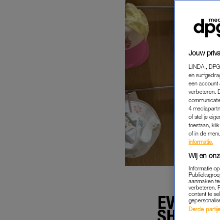
Jouw priva
LINDA., DPG
en surfgedra
een account 
verbeteren. 
communicatie
4 mediapartn
of stel je ei
toestaan, kli
of in de men
informatie.
Wij en onz
Informatie o
Publieksgroe
aanmaken ten
verbeteren. 
content te se
EVIE (1
gepersonalis
SHOPPEN
Derde partijen