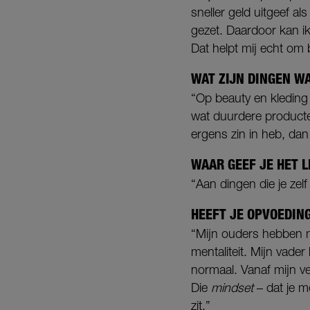
sneller geld uitgeef al
gezet. Daardoor kan i
Dat helpt mij echt om
WAT ZIJN DINGEN W
“Op beauty en kleding b
wat duurdere producten
ergens zin in heb, dan
WAAR GEEF JE HET L
“Aan dingen die je zelf
HEEFT JE OPVOEDIN
“Mijn ouders hebben m
mentaliteit. Mijn vader
normaal. Vanaf mijn ve
Die
mindset
– dat je m
zit.”