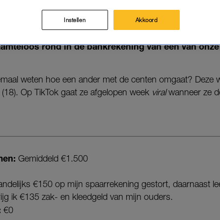
14-05-2026
|
FEMKE LETTINGA
Instellen
Akkoord
huld of een jaloersmakend hoog salaris: wij neuzen 
aamteloos rond in de bankrekening van één van onz
llemaal weten hoe een ander met de centen omgaat? Deze 
(18). Op TikTok gaat ze afgelopen week
viral
wanneer ze de
men:
Gemiddeld €1.500
andelijks €150 op mijn spaarrekening gestort, daarnaast l
ijg ik €135 zak- en kleedgeld van mijn ouders.
:
€0