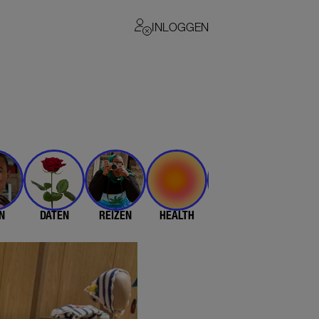
INLOGGEN
N
DATEN
REIZEN
HEALTH
$$$
💄 & 👗