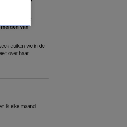
in de rubriek
e meiden van
week duiken we in de
elt over haar
een ik elke maand