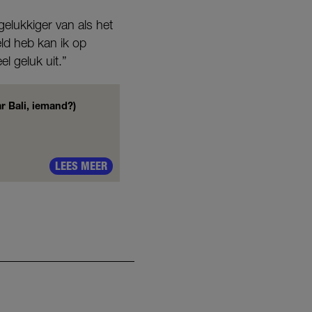
gelukkiger van als het
eld heb kan ik op
l geluk uit.”
aar Bali, iemand?)
LEES MEER