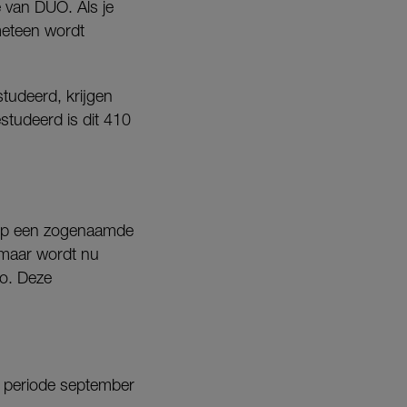
e van DUO. Als je
meteen wordt
tudeerd, krijgen
studeerd is dit 410
 op een zogenaamde
 maar wordt nu
o. Deze
de periode september