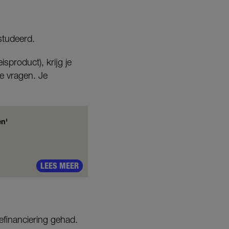
studeerd.
sproduct), krijg je
te vragen. Je
en'
LEES MEER
efinanciering gehad.