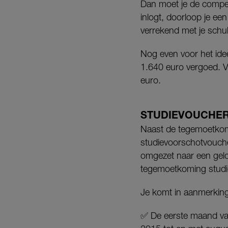
Dan moet je de compens
inlogt, doorloop je e
verrekend met je schu
Nog even voor het ide
1.640 euro vergoed. Vo
euro.
STUDIEVOUCHE
Naast de tegemoetko
studievoorschotvouch
omgezet naar een gel
tegemoetkoming studi
Je komt in aanmerking
✅ De eerste maand van 