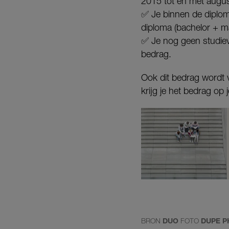
2015 tot en met augu
✅ Je binnen de diplomat
diploma (bachelor + m
✅ Je nog geen studiev
bedrag.
Ook dit bedrag wordt 
krijg je het bedrag op
BRON
DUO
FOTO
DUPE 