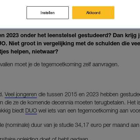
E LEENSTELSEL-STUDENTEN: J
COMPENSATIE AANVRAGEN
Instellen
Akkoord
10-01-2025
|
ANNE SCHIPHOF
en 2023 onder het leenstelsel gestudeerd? Dan krijg j
. Niet groot in vergelijking met de schulden die ve
tjes helpen, nietwaar?
vallen moet je de tegemoetkoming zelf aanvragen.
d.
Veel jongeren
die tussen 2015 en 2023 hebben gestude
gen die ze de komende decennia moeten terugbetalen. Het 
lukkig biedt
DUO
wel iets van een tegemoetkoming aan voo
ciële (nominale) duur van je studie 34,17 euro per maand aa
sitaire opleiding doet of hebt gedaan.