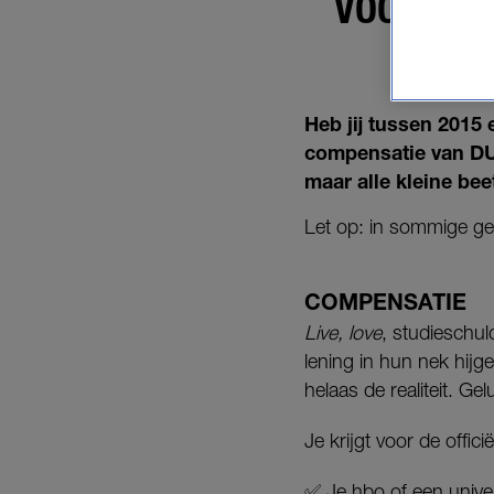
VOOR ALL
Heb jij tussen 2015 
compensatie van DUO
maar alle kleine bee
Let op: in sommige ge
COMPENSATIE
Live, love
, studieschul
lening in hun nek hij
helaas de realiteit. Ge
Je krijgt voor de offi
✅ Je hbo of een univer