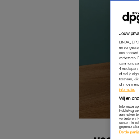
Jouw priva
LINDA., DPG
en surfgedra
een account 
verbeteren. 
communicatie
4 mediapartn
of stel je ei
toestaan, kli
of in de men
informatie.
Wij en onz
Informatie o
Publieksgroe
aanmaken ten
verbeteren. 
content te se
gepersonalis
Derde partijen