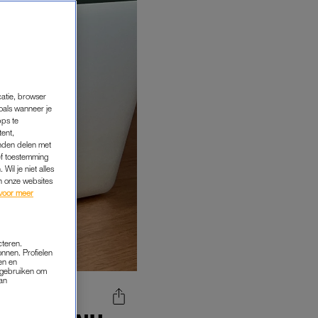
catie, browser
oals wanneer je
pps te
tent,
inden delen met
ef toestemming
Wil je niet alles
an onze websites
voor meer
cteren.
onnen. Profielen
en en
s gebruiken om
van