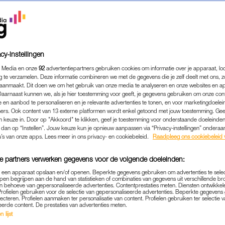
cy-instellingen
 Media en onze
92
advertentiepartners gebruiken cookies om informatie over je apparaat, lo
g te verzamelen. Deze informatie combineren we met de gegevens die je zelf deelt met ons, z
aanmaakt. Dit doen we om het gebruik van onze media te analyseren en onze websites en a
Daarnaast kunnen we, als je hier toestemming voor geeft, je gegevens gebruiken om onze con
 en aanbod te personaliseren en je relevante advertenties te tonen, en voor marketingdoele
ers. Ook content van 13 externe platformen wordt enkel getoond met jouw toestemming. Ge
gen keuze in. Door op "Akkoord" te klikken, geef je toestemming voor onderstaande doeleinden. 
k dan op “Instellen”. Jouw keuze kun je opnieuw aanpassen via “Privacy-instellingen” ondera
u’s van onze apps. Lees meer in ons privacy- en cookiebeleid.
Raadpleeg ons cookiebeleid 
e partners verwerken gegevens voor de volgende doeleinden:
p een apparaat opslaan en/of openen. Beperkte gegevens gebruiken om advertenties te sele
pen begrijpen aan de hand van statistieken of combinaties van gegevens uit verschillende br
 behoeve van gepersonaliseerde advertenties. Contentprestaties meten. Diensten ontwikkel
Profielen gebruiken voor de selectie van gepersonaliseerde advertenties. Beperkte gegeven
lecteren. Profielen aanmaken ter personalisatie van content. Profielen gebruiken ter selectie 
eerde content. De prestaties van advertenties meten.
WERK & GELD
GOED OM TE WETEN
|
 lijst