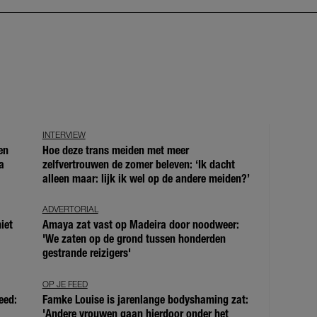
INTERVIEW
en
Hoe deze trans meiden met meer
a
zelfvertrouwen de zomer beleven: ‘Ik dacht
alleen maar: lijk ik wel op de andere meiden?’
ADVERTORIAL
iet
Amaya zat vast op Madeira door noodweer:
'We zaten op de grond tussen honderden
gestrande reizigers'
OP JE FEED
eed:
Famke Louise is jarenlange bodyshaming zat:
'Andere vrouwen gaan hierdoor onder het