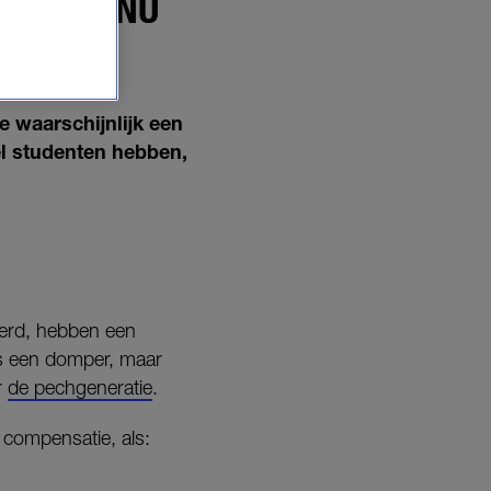
E KUNT NU
e waarschijnlijk een
el studenten hebben,
erd, hebben een
is een domper, maar
r
de pechgeneratie
.
n compensatie, als: