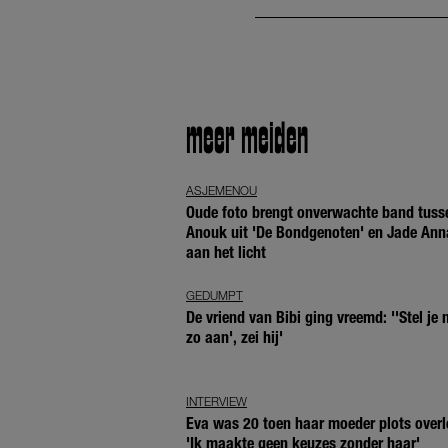
meer meiden
ASJEMENOU
Oude foto brengt onverwachte band tuss
Anouk uit 'De Bondgenoten' en Jade Ann
aan het licht
GEDUMPT
De vriend van Bibi ging vreemd: ''Stel je n
zo aan', zei hij'
INTERVIEW
Eva was 20 toen haar moeder plots overl
'Ik maakte geen keuzes zonder haar'