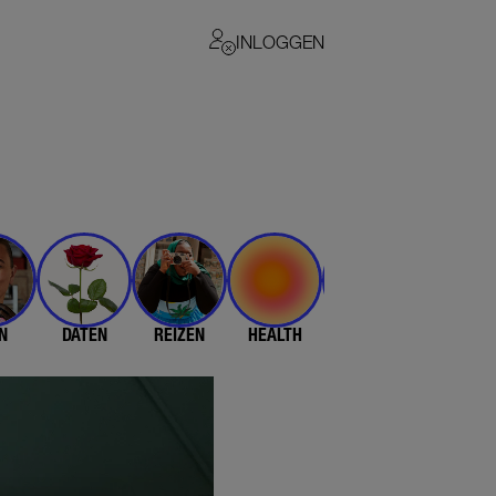
INLOGGEN
N
DATEN
REIZEN
HEALTH
$$$
💄 & 👗