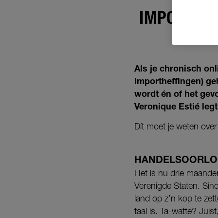
DÍT 
IMPORTHEF
Als je chronisch onl
importheffingen) ge
wordt én of het ge
Veronique Estié legt 
Dít moet je weten ove
HANDELSOORLOG
Het is nu drie maande
Verenigde Staten. Sin
land op z’n kop te zet
taal is. Ta-watte? Ju