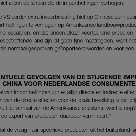
iet alleen de landen die de importheffingen verhogen.”
e VS eerder extra invoerbelasting hief op Chinese zonnepa
urt heffingen te verhogen op Amerikaanse landbouwproduct
el escaleren, omdat landen elkaar voortdurend proberen ’
sbetreffende land zijn dit geen fijne maatregelen, want he
 die normaal gesproken geïmporteerd worden en voor een l
ENTUELE GEVOLGEN VAN DE STIJGENDE IM
N CHINA VOOR NEDERLANDSE CONSUMENTE
l van importheffingen zijn er altijd directe en indirecte effe
an de directe effecten voor de lokale bevolking is dat pri
gen. Het verhaal van de Amerikaanse sneakers, weet je nog?
 de export van producten daardoor vermindert.”
 dat de vraag naar specifieke producten uit het buitenland l