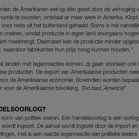
worden de Amerikanen wel op één gezet door de verhoging 
onomie te boosten, ontstaat er meer werk in Amerika. Klo
 voor niets uit het buitenland gehaald. Soms is het nameli
 te creëren, omdat productie in eigen land doorgaans hoge
zich meebrengt. Daarnaast kan de productie minder opges
er, waardoor fabrikanten hun prijs hoog kunnen houden.”
dat landen met tegenreacties komen: zij gaan voortaan ook 
e producten. De export van Amerikaanse producten neemt
 voor de Amerikaanse economie. Bovendien worden bepaal
r voor de Amerikaanse bevolking.
Too bad, America!
”
NDELSOORLOG?
n vorm van politiek voeren. Een handelsoorlog is een oorl
n wordt ingezet. De aanval wordt ingezet door de import e
ingen. Het is een reactie-tegenreactie van politieke leiders