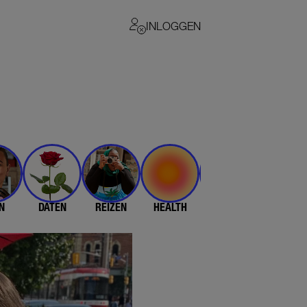
INLOGGEN
N
DATEN
REIZEN
HEALTH
$$$
💄 & 👗