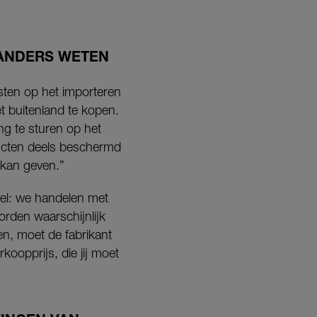
ANDERS WETEN
osten op het importeren
t buitenland te kopen.
ng te sturen op het
ucten deels beschermd
 kan geven.”
wel: we handelen met
orden waarschijnlijk
en, moet de fabrikant
oopprijs, die jij moet