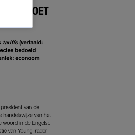
 OVER
E DIT MOET
ps
tariffs
(vertaald:
recies bedoeld
paniek: econoom
president van de
e handelswijze van het
e woord in de Engelse
stié van YoungTrader