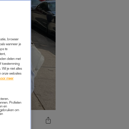
catie, browser
oals wanneer je
pps te
tent,
inden delen met
ef toestemming
Wil je niet alles
an onze websites
voor meer
cteren.
onnen. Profielen
en en
s gebruiken om
van