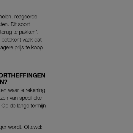
nelen, reageerde
en. Dit soort
terug te pakken’.
t betekent vaak dat
agere prijs te koop
PORTHEFFINGEN
N?
cten waar je rekening
jzen van specifieke
 Op de lange termijn
ager wordt. Oftewel: