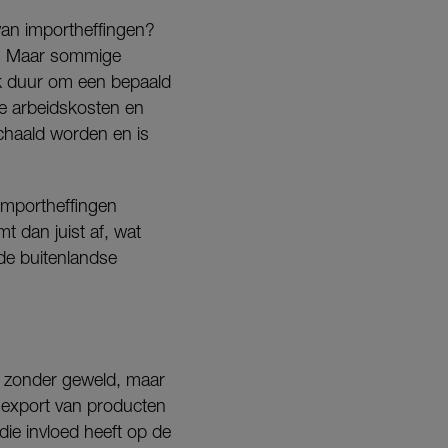
van importheffingen?
pt. Maar sommige
jk duur om een bepaald
re arbeidskosten en
chaald worden en is
importheffingen
 dan juist af, wat
de buitenlandse
og zonder geweld, maar
n export van producten
 die invloed heeft op de