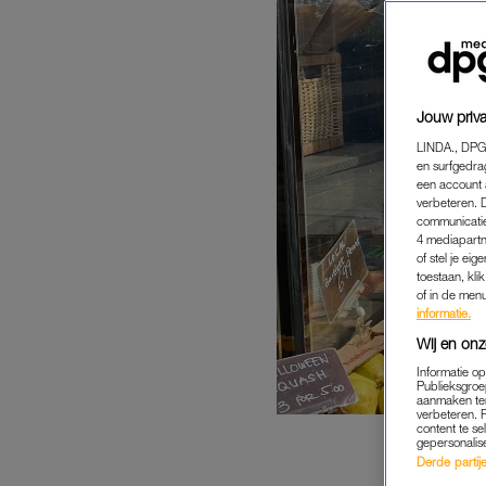
Jouw priva
LINDA., DPG
en surfgedra
een account 
verbeteren. 
communicatie
4 mediapartn
of stel je ei
toestaan, kli
of in de men
informatie.
Wij en onz
Informatie o
Publieksgroe
aanmaken ten
verbeteren. 
content te se
gepersonalis
Derde partijen