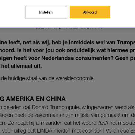
IS WAAROM JE INEENS OVERAL
FINGEN HOORT (EN WAAROM J
Instellen
Akkoord
WETEN)
11-04-2025
|
MISHA MARGARITTHA
ine leeft, net als wij, heb je inmiddels wel van Trum
hoord. Is het voor jou ook onduidelijk wat hiermee p
volgen heeft voor Nederlandse consumenten? Geen 
het allemaal uit.
r de huidige staat van de wereldeconomie.
 AMERIKA EN CHINA
n geleden dat Donald Trump opnieuw ingezworen werd als 
dsdien heeft de zakenman er zijn missie van gemaakt om d
ten. Zo roept hij al maanden dat het woord
tariff
het mooist
ist, voor uitleg belt LINDA.meiden met econoom Veronique E