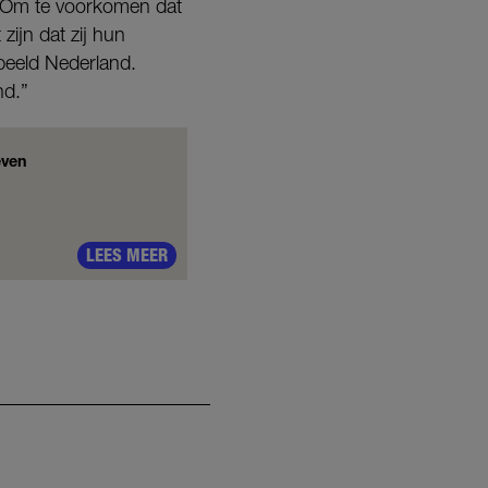
. Om te voorkomen dat
zijn dat zij hun
beeld Nederland.
nd.”
even
LEES MEER