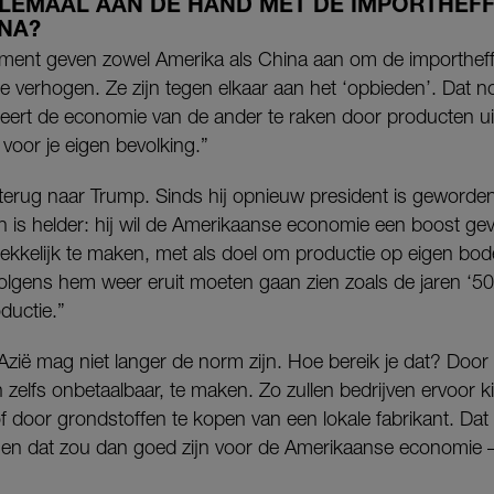
LLEMAAL AAN DE HAND MET DE IMPORTHEF
INA?
ment geven zowel Amerika als China aan om de importheff
te verhogen. Ze zijn tegen elkaar aan het ‘opbieden’. Dat
beert de economie van de ander te raken door producten ui
 voor je eigen bevolking.”
erug naar Trump. Sinds hij opnieuw president is geworden, 
lan is helder: hij wil de Amerikaanse economie een boost ge
rekkelijk te maken, met als doel om productie op eigen bo
olgens hem weer eruit moeten gaan zien zoals de jaren ‘50/
ductie.”
zië mag niet langer de norm zijn. Hoe bereik je dat? Door
 zelfs onbetaalbaar, te maken. Zo zullen bedrijven ervoor 
f door grondstoffen te kopen van een lokale fabrikant. Dat 
n dat zou dan goed zijn voor de Amerikaanse economie – 