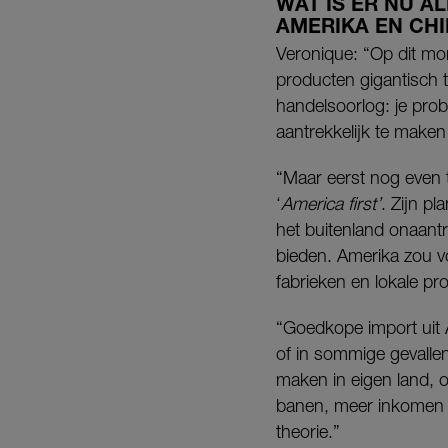
WAT IS ER NU A
AMERIKA EN CH
Veronique: “Op dit mo
producten gigantisch 
handelsoorlog: je pro
aantrekkelijk te maken
“Maar eerst nog even t
‘
America first’
. Zijn p
het buitenland onaant
bieden. Amerika zou v
fabrieken en lokale pro
“Goedkope import uit A
of in sommige gevallen
maken in eigen land, o
banen, meer inkomen e
theorie.”