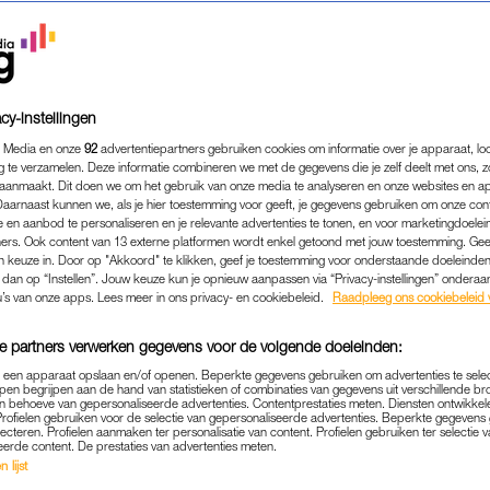
cy-instellingen
 Media en onze
92
advertentiepartners gebruiken cookies om informatie over je apparaat, lo
g te verzamelen. Deze informatie combineren we met de gegevens die je zelf deelt met ons, z
aanmaakt. Dit doen we om het gebruik van onze media te analyseren en onze websites en a
Daarnaast kunnen we, als je hier toestemming voor geeft, je gegevens gebruiken om onze con
 en aanbod te personaliseren en je relevante advertenties te tonen, en voor marketingdoele
ers. Ook content van 13 externe platformen wordt enkel getoond met jouw toestemming. Ge
gen keuze in. Door op "Akkoord" te klikken, geef je toestemming voor onderstaande doeleinden. 
k dan op “Instellen”. Jouw keuze kun je opnieuw aanpassen via “Privacy-instellingen” ondera
u’s van onze apps. Lees meer in ons privacy- en cookiebeleid.
Raadpleeg ons cookiebeleid 
e partners verwerken gegevens voor de volgende doeleinden:
p een apparaat opslaan en/of openen. Beperkte gegevens gebruiken om advertenties te sele
pen begrijpen aan de hand van statistieken of combinaties van gegevens uit verschillende br
 behoeve van gepersonaliseerde advertenties. Contentprestaties meten. Diensten ontwikkel
Profielen gebruiken voor de selectie van gepersonaliseerde advertenties. Beperkte gegeven
lecteren. Profielen aanmaken ter personalisatie van content. Profielen gebruiken ter selectie 
eerde content. De prestaties van advertenties meten.
WERK & GELD
GOED OM TE WETEN
|
 lijst