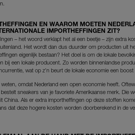
en.
RTHEFFINGEN EN WAAROM MOETEN NEDERL
TERNATIONALE IMPORTHEFFINGEN ZIT?
ingen – het woord verklapt het al een beetje – zijn extra k
buitenland. Het wordt dan dus duurder om producten uit he
ingen eigenlijk bestaan? Het doel is om de lokale bevolki
n bij een lokale producent. Zo worden binnenlandse prod
ncurrentie, wat op z’n beurt de lokale economie een boost
 te weten, omdat Nederland een open economie heeft. Ofte
je bestelt sneakers van je favoriete Amerikaanse merk. Die w
t China. Als er extra importheffingen op deze stoffen kom
ans dat deze hogere kosten worden doorberekend in de verk