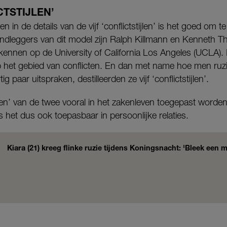
CTSTIJLEN’
in de details van de vijf ‘conflictstijlen’ is het goed om 
dleggers van dit model zijn Ralph Killmann en Kenneth Th
 kennen op de University of California Los Angeles (UCLA).
 het gebied van conflicten. En dan met name hoe men ruz
ig paar uitspraken, destilleerden ze vijf ‘conflictstijlen’.
jlen’ van de twee vooral in het zakenleven toegepast worden,
s het dus ook toepasbaar in persoonlijke relaties.
Kiara (21) kreeg flinke ruzie tijdens Koningsnacht: 'Bleek een 