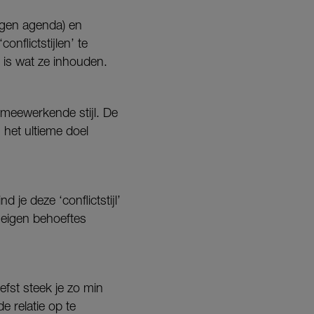
eigen agenda) en
onflictstijlen’ te
 is wat ze inhouden.
-meewerkende stijl. De
 het ultieme doel
je deze ‘conflictstijl’
e eigen behoeftes
iefst steek je zo min
de relatie op te