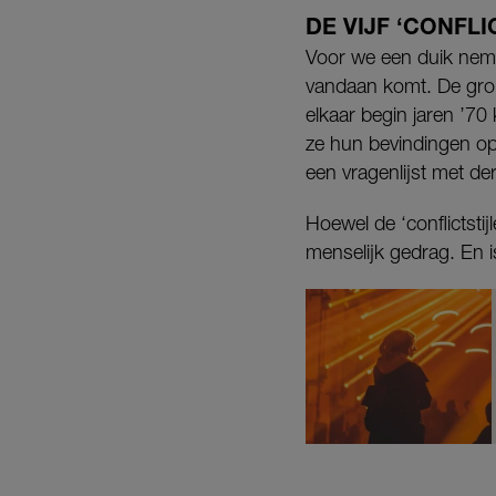
DE VIJF ‘CONFLI
Voor we een duik nemen 
vandaan komt. De gron
elkaar begin jaren ’70
ze hun bevindingen op
een vragenlijst met dert
Hoewel de ‘conflictsti
menselijk gedrag. En i