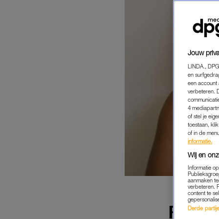
Jouw priva
LINDA., DPG
en surfgedra
een account 
verbeteren. 
communicatie
4 mediapartn
of stel je ei
toestaan, kli
of in de men
informatie.
Wij en onz
Informatie o
Publieksgroe
aanmaken ten
verbeteren. 
content te se
gepersonalis
RUZIE 
Derde partijen