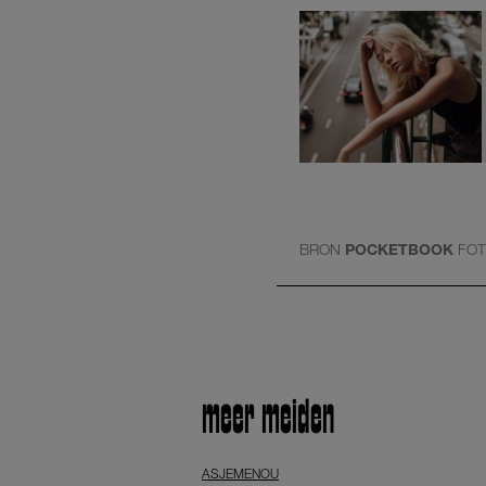
BRON
POCKETBOOK
FO
meer meiden
ASJEMENOU