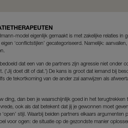
LATIETHERAPEUTEN
mann-model eigenlijk gemaakt is met zakelijke relaties in
eigen ‘conflictstijlen’ gecategoriseerd. Namelijk: aanvallen
en.
 bedoeld dat een van de partners zijn agressie niet onder c
. (‘Jij doet dit of dat.’) De kans is groot dat iemand bij bes
lfs de tekortkoming van de ander zal aanwijzen als afweertac
w ding, dan ben je waarschijnlijk goed in het terugtrekken t
e vrede, ook als dat betekent dat jij je gewonnen moet geven
de ‘open’ stijl. Waarbij beiden partners elkaars argumenten 
oel voor ogen: de situatie op de gezondste manier oplosse