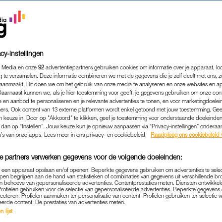
cy-instellingen
 Media en onze
92
advertentiepartners gebruiken cookies om informatie over je apparaat, lo
g te verzamelen. Deze informatie combineren we met de gegevens die je zelf deelt met ons, z
aanmaakt. Dit doen we om het gebruik van onze media te analyseren en onze websites en a
Daarnaast kunnen we, als je hier toestemming voor geeft, je gegevens gebruiken om onze con
 en aanbod te personaliseren en je relevante advertenties te tonen, en voor marketingdoele
ers. Ook content van 13 externe platformen wordt enkel getoond met jouw toestemming. Ge
gen keuze in. Door op "Akkoord" te klikken, geef je toestemming voor onderstaande doeleinden. 
k dan op “Instellen”. Jouw keuze kun je opnieuw aanpassen via “Privacy-instellingen” ondera
u’s van onze apps. Lees meer in ons privacy- en cookiebeleid.
Raadpleeg ons cookiebeleid 
e partners verwerken gegevens voor de volgende doeleinden:
p een apparaat opslaan en/of openen. Beperkte gegevens gebruiken om advertenties te sele
pen begrijpen aan de hand van statistieken of combinaties van gegevens uit verschillende br
 behoeve van gepersonaliseerde advertenties. Contentprestaties meten. Diensten ontwikkel
Profielen gebruiken voor de selectie van gepersonaliseerde advertenties. Beperkte gegeven
SELF LOVE
OH, JA JOH?
|
lecteren. Profielen aanmaken ter personalisatie van content. Profielen gebruiken ter selectie 
eerde content. De prestaties van advertenties meten.
MAKEN ALS EEN PRO: DIT ZIJN 
 lijst