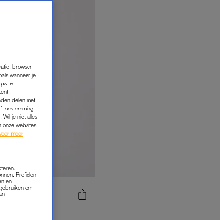
catie, browser
oals wanneer je
pps te
tent,
inden delen met
ef toestemming
Wil je niet alles
an onze websites
voor meer
cteren.
onnen. Profielen
en en
s gebruiken om
van
DE VIJF