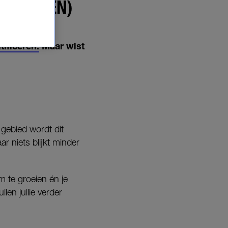
U ZEGGEN)
tificeren.
Maar wist
 gebied wordt dit
ar niets blijkt minder
m te groeien én je
len jullie verder