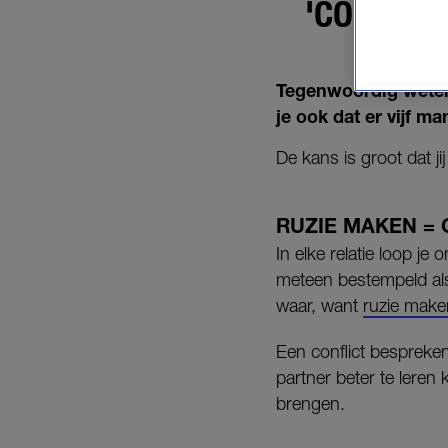
'CONFLIC
Tegenwoordig weten
je ook dat er vijf m
De kans is groot dat jij
RUZIE MAKEN =
In elke relatie loop je
meteen bestempeld als 
waar, want
ruzie maken
Een conflict bespreken
partner beter te leren 
brengen.