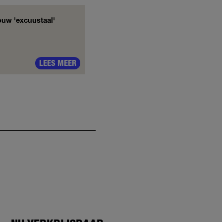
jouw 'excuustaal'
LEES MEER