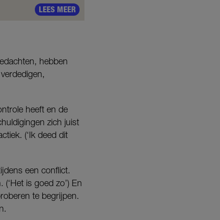
LEES MEER
 gedachten, hebben
, verdedigen,
ontrole heeft en de
chuldigingen zich juist
tiek. (‘Ik deed dit
ijdens een conflict.
. (‘Het is goed zo’) En
proberen te begrijpen.
n.