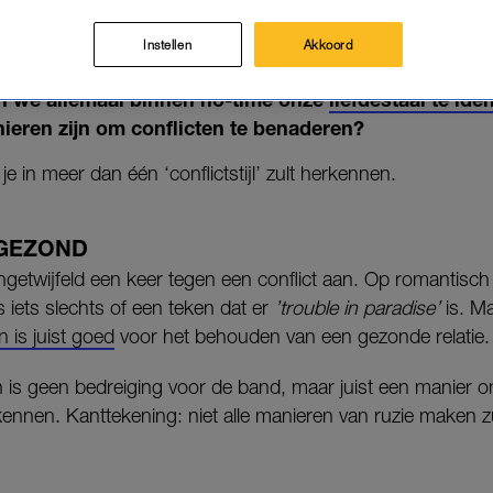
TSTIJLEN' (EN WAT ZE OVER JO
08-06-2023
|
MISHA MARGARITTHA
Instellen
Akkoord
 we allemaal binnen no-time onze
liefdestaal te iden
anieren zijn om conflicten te benaderen?
 je in meer dan één ‘conflictstijl’ zult herkennen.
 GEZOND
 ongetwijfeld een keer tegen een conflict aan. Op romantisch
iets slechts of een teken dat er
’trouble in paradise’
is. Ma
 is juist goed
voor het behouden van een gezonde relatie.
 is geen bedreiging voor de band, maar juist een manier o
kennen. Kanttekening: niet alle manieren van ruzie maken zul