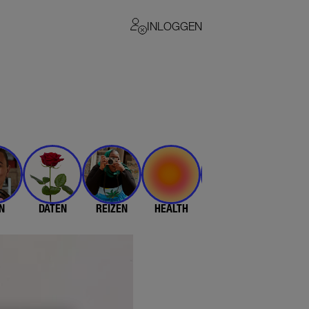
INLOGGEN
N
DATEN
REIZEN
HEALTH
$$$
💄 & 👗