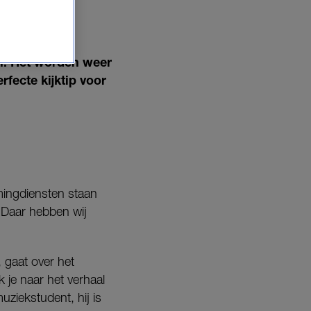
 DOOR
an. Het worden weer
fecte kijktip voor
eamingdiensten staan
?
Daar hebben wij
, gaat over het
k je naar het verhaal
uziekstudent, hij is