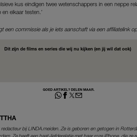
lsieve kus eindigen twee wetenschappers in een neppe rela
e en elkaar testen.’
een commissie als je iets aanschaft via een affiliatelink op
Dit zijn de films en series die wij nu kijken (en jij wil dat ook)
GOED ARTIKEL? DELEN MAAR.
ITTHA
ne redacteur bij LINDA.meiden. Ze is geboren en getogen in Rotte
am. Ze heeft een haat-liefderelatie met haar roze iPhone, die ze re