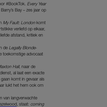
voor #BookTok.
Every Year
n Barry’s Bay – zes jaar op
an
My Fault: London
komt
tstikke verliefd op elkaar,
efde afstand, kritiek en
an de
Legally Blonde
-
 de toekomstige advocaat
axton Hall,
naar de
ienst, al laat een exacte
 gaan komt in gevaar als
maar lukt het hem ook om
um van langverwachte
Hazelwood
, staat:
coming