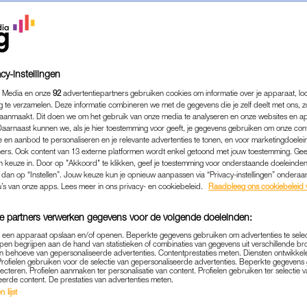
cy-instellingen
 Media en onze
92
advertentiepartners gebruiken cookies om informatie over je apparaat, lo
g te verzamelen. Deze informatie combineren we met de gegevens die je zelf deelt met ons, z
aanmaakt. Dit doen we om het gebruik van onze media te analyseren en onze websites en a
Daarnaast kunnen we, als je hier toestemming voor geeft, je gegevens gebruiken om onze con
 en aanbod te personaliseren en je relevante advertenties te tonen, en voor marketingdoele
ers. Ook content van 13 externe platformen wordt enkel getoond met jouw toestemming. Ge
gen keuze in. Door op "Akkoord" te klikken, geef je toestemming voor onderstaande doeleinden. 
k dan op “Instellen”. Jouw keuze kun je opnieuw aanpassen via “Privacy-instellingen” ondera
u’s van onze apps. Lees meer in ons privacy- en cookiebeleid.
Raadpleeg ons cookiebeleid 
e partners verwerken gegevens voor de volgende doeleinden:
p een apparaat opslaan en/of openen. Beperkte gegevens gebruiken om advertenties te sele
pen begrijpen aan de hand van statistieken of combinaties van gegevens uit verschillende br
 behoeve van gepersonaliseerde advertenties. Contentprestaties meten. Diensten ontwikkel
Profielen gebruiken voor de selectie van gepersonaliseerde advertenties. Beperkte gegeven
TRENDING
MEIDEN TIPS
|
lecteren. Profielen aanmaken ter personalisatie van content. Profielen gebruiken ter selectie 
eerde content. De prestaties van advertenties meten.
TIG WEEKEND OP KOMST, MAAR
 lijst