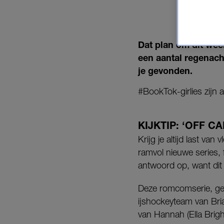
ROMC
Dat plan om dit wee
een aantal regenach
je gevonden.
#BookTok-girlies zijn 
KIJKTIP: ‘OFF C
Krijg je altijd last va
ramvol nieuwe series, 
antwoord op, want dit
Deze romcomserie, ge
ijshockeyteam van Briar
van Hannah (Ella Brigh