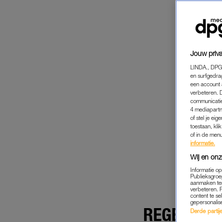
Jouw priva
LINDA., DPG
en surfgedra
een account 
verbeteren. 
communicatie
4 mediapartn
of stel je ei
toestaan, kli
of in de men
informatie.
Wij en onz
Informatie o
Publieksgroe
aanmaken ten
verbeteren. 
content te se
gepersonalis
REGENACH
Derde partijen