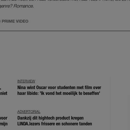
e genre? Romance.
O
PRIME VIDEO
INTERVIEW
,
Nina wint Oscar voor studenten met film over
niet
haar libido: 'Ik vond het moeilijk te beseffen'
ADVERTORIAL
voor
Dankzij dit hightech product kregen
mijn
LINDA.lezers frissere en schonere tanden