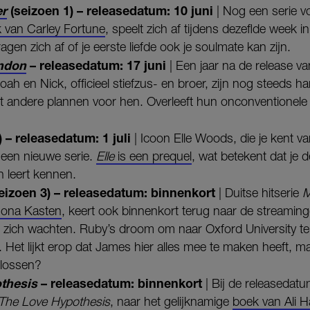
er
(seizoen 1) – releasedatum: 10 juni
| Nog een serie 
 van Carley Fortune
, speelt zich af tijdens dezeflde week i
ragen zich af of je eerste liefde ook je soulmate kan zijn.
ondon
– releasedatum: 17 juni
| Een jaar na de release v
Noah en Nick, officieel stiefzus- en broer, zijn nog steeds har
t andere plannen voor hen. Overleeft hun onconventionele li
 – releasedatum: 1 juli
| Icoon Elle Woods, die je kent v
n een nieuwe serie.
Elle
is een prequel
, wat betekent dat je
n leert kennen.
eizoen 3) – releasedatum: binnenkort
| Duitse hitserie
M
Mona Kasten
, keert ook binnenkort terug naar de streamingd
zich wachten. Ruby’s droom om naar Oxford University te
 Het lijkt erop dat James hier alles mee te maken heeft, 
 lossen?
thesis
– releasedatum: binnenkort
| Bij de releasedat
The Love Hypothesis
, naar het gelijknamige
boek van Ali 