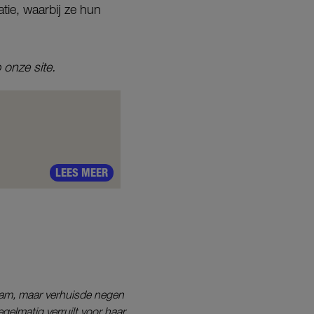
tie, waarbij ze hun
 onze site.
LEES MEER
rdam, maar verhuisde negen
gelmatig verruilt voor haar