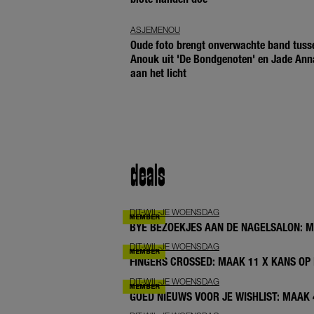
ASJEMENOU
Oude foto brengt onverwachte band tuss
Anouk uit 'De Bondgenoten' en Jade Ann
aan het licht
deals
DIT-WIL-JE WOENSDAG
BYE BEZOEKJES AAN DE NAGELSALON: 
DIT-WIL-JE WOENSDAG
FINGERS CROSSED: MAAK 11 X KANS OP 
DIT-WIL-JE WOENSDAG
GOED NIEUWS VOOR JE WISHLIST: MAAK