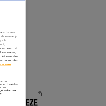
catie, browser
oals wanneer je
pps te
tent,
inden delen met
ef toestemming
Wil je niet alles
an onze websites
voor meer
cteren.
onnen. Profielen
en en
s gebruiken om
van
 MET DEZE