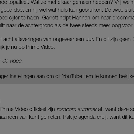
de topatleet. Wat ze met elkaar gemeen hebben? Vrij wein
het goed doet en hij wel wat hulp kan gebruiken. De twee slu
ed cijfer te halen, Garrett helpt Hannah om haar droomman
huift naar de achtergrond als de twee steeds meer oog voor 
t acht afleveringen van ongeveer een uur. En dit zijn geen
ijk je nu op Prime Video.
 de video.
ger instellingen aan om dit YouTube item te kunnen bekijk
G
 Prime Video officieel zijn
romcom summer
af, want deze se
anden van kunt genieten. Pak je agenda erbij, want dít ku