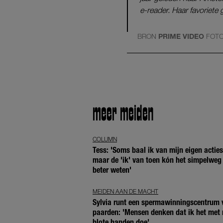
e-reader. Haar favoriet
BRON
PRIME VIDEO
FOT
meer meiden
COLUMN
Tess: 'Soms baal ik van mijn eigen acties
maar de 'ik' van toen kón het simpelweg 
beter weten'
MEIDEN AAN DE MACHT
Sylvia runt een spermawinningscentrum 
paarden: 'Mensen denken dat ik het met 
blote handen doe'