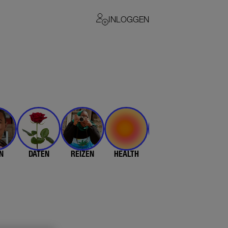
INLOGGEN
N
DATEN
REIZEN
HEALTH
$$$
💄 & 👗