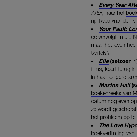
Every Year Aft
After
, naar het
boek
rij. Twee vrienden v
Your Fault: L
de vervolgfilm uit. 
maar het leven heef
twijfels?
Elle
(seizoen 1)
films, keert terug i
in haar jongere jare
Maxton Hall
(s
boekenreeks van 
datum nog even op 
ze wordt geschorst.
het probleem op te
The Love Hypo
boekverfilming van