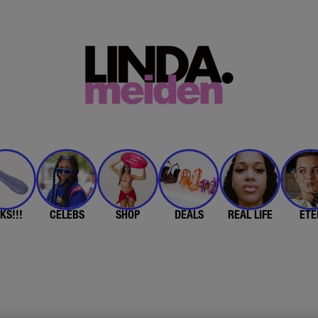
KS!!!
CELEBS
SHOP
DEALS
REAL LIFE
ETE