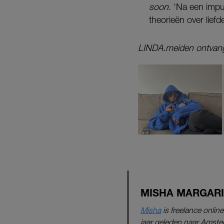
soon
. ‘Na een impu
theorieën over liefd
LINDA.meiden ontvangt 
MISHA MARGAR
Misha
is freelance onli
jaar geleden naar Amsterd