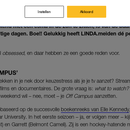
OMSERIE KOM JE DE TIJD WEL
16-05-2026
|
MISHA MARGARITTHA
Instellen
Akkoord
kend met een esma in de zon te zitten, is van de ba
tige dagen. Boe!! Gelukkig heeft LINDA.meiden dé per
al
obsessed
, en daar hebben ze een goede reden voor.
AMPUS’
n vlekken in je nek door keuzestress als je je tv aanzet? Str
films en documentaires. De grote vraag is:
what to watch
 weekend wil – nee, moet – je
Off Campus
aanzetten.
baseerd op de succesvolle
boekenreeks van Elle Kennedy
 University. In het eerste seizoen – ja, er volgen meer – kij
t) en Garrett (Belmont Cameli). Zij is een hockey-hatende m