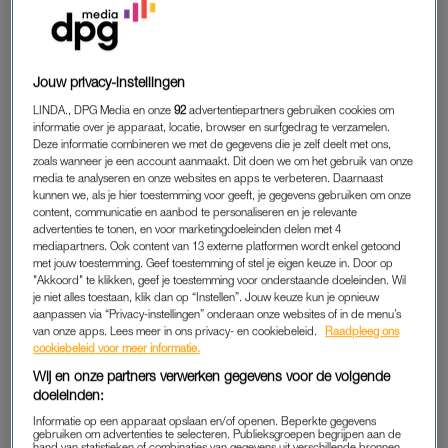
In september was Amalia begonnen met de AMO en vandaag
werd ze bekroond tijdens een speciale ceremonie. Hier mocht
ze haar veldpet inwisselen voor een baret met een eigen
eenheidsembleem.
Jouw privacy-instellingen
LINDA., DPG Media en onze
92
advertentiepartners gebruiken cookies om
Nu ze de AMO heeft afgerond, zal Amalia tijdens haar
informatie over je apparaat, locatie, browser en surfgedrag te verzamelen.
Deze informatie combineren we met de gegevens die je zelf deelt met ons,
werkzaamheden bij Defensie altijd een militair uniform dragen.
zoals wanneer je een account aanmaakt. Dit doen we om het gebruik van onze
Haar opleiding is verder nog niet klaar, op dit moment werkt
media te analyseren en onze websites en apps te verbeteren. Daarnaast
kunnen we, als je hier toestemming voor geeft, je gegevens gebruiken om onze
ze als werkstudent bij de Bestuursstaf van Defensie, waar ze
content, communicatie en aanbod te personaliseren en je relevante
meedraait achter de schermen.
advertenties te tonen, en voor marketingdoeleinden delen met 4
mediapartners. Ook content van 13 externe platformen wordt enkel getoond
met jouw toestemming. Geef toestemming of stel je eigen keuze in. Door op
"Akkoord" te klikken, geef je toestemming voor onderstaande doeleinden. Wil
je niet alles toestaan, klik dan op “Instellen”. Jouw keuze kun je opnieuw
aanpassen via “Privacy-instellingen” onderaan onze websites of in de menu’s
van onze apps. Lees meer in ons privacy- en cookiebeleid.
Raadpleeg ons
cookiebeleid voor meer informatie.
Wij en onze partners verwerken gegevens voor de volgende
doeleinden:
Informatie op een apparaat opslaan en/of openen. Beperkte gegevens
gebruiken om advertenties te selecteren. Publieksgroepen begrijpen aan de
hand van statistieken of combinaties van gegevens uit verschillende bronnen.