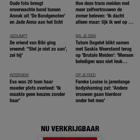
Oude foto brengt
Hoe deze trans meiden met
onverwachte band tussen
meer zelfvertrouwen de
Anouk uit 'De Bondgenoten'
zomer beleven: ‘Ik dacht
en Jade Anna aan het licht
alleen maar: lijk ik wel op de
andere meiden?’
GEDUMPT
WIL JE ZIEN
De vriend van Bibi ging
Tatum Dagelet blikt samen
vreemd: ''Stel je niet zo aan',
met Saskia Weerstand terug
zei hij'
op 'Brutale Meiden': 'Mensen
beledigen was niet leuk
meer'
INTERVIEW
OP JE FEED
Eva was 20 toen haar
Famke Louise is jarenlange
moeder plots overleed: 'Ik
bodyshaming zat: 'Andere
maakte geen keuzes zonder
vrouwen gaan hierdoor
haar'
onder het mes'
NU VERKRIJGBAAR