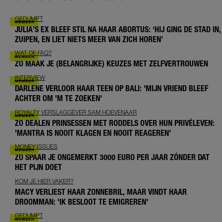
GEDUMPT
JULIA’S EX BLEEF STIL NA HAAR ABORTUS: ‘HIJ GING DE STAD IN,
ZUIPEN, EN LIET NIETS MEER VAN ZICH HOREN’
WAT DE FAQ?
ZO MAAK JE (BELANGRIJKE) KEUZES MET ZELFVERTROUWEN
INTERVIEW
DARLENE VERLOOR HAAR TEEN OP BALI: 'MIJN VRIEND BLEEF
ACHTER OM 'M TE ZOEKEN'
ROYALTY VERSLAGGEVER SAM HOEVENAAR
ZO DEALEN PRINSESSEN MET RODDELS OVER HUN PRIVÉLEVEN:
'MANTRA IS NOOIT KLAGEN EN NOOIT REAGEREN'
MONEY ISSUES
ZO SPAAR JE ONGEMERKT 3000 EURO PER JAAR ZÓNDER DAT
HET PIJN DOET
KOM JE HIER VAKER?
MACY VERLIEST HAAR ZONNEBRIL, MAAR VINDT HAAR
DROOMMAN: 'IK BESLOOT TE EMIGREREN'
GEDUMPT