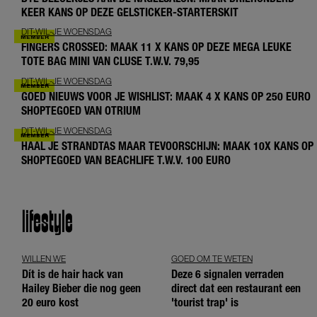
KEER KANS OP DEZE GELSTICKER-STARTERSKIT
DIT-WIL-JE WOENSDAG
FINGERS CROSSED: MAAK 11 X KANS OP DEZE MEGA LEUKE
TOTE BAG MINI VAN CLUSE T.W.V. 79,95
DIT-WIL-JE WOENSDAG
GOED NIEUWS VOOR JE WISHLIST: MAAK 4 X KANS OP 250 EURO
SHOPTEGOED VAN OTRIUM
DIT-WIL-JE WOENSDAG
HAAL JE STRANDTAS MAAR TEVOORSCHIJN: MAAK 10X KANS OP
SHOPTEGOED VAN BEACHLIFE T.W.V. 100 EURO
lifestyle
WILLEN WE
GOED OM TE WETEN
Dít is de hair hack van
Deze 6 signalen verraden
Hailey Bieber die nog geen
direct dat een restaurant een
20 euro kost
'tourist trap' is