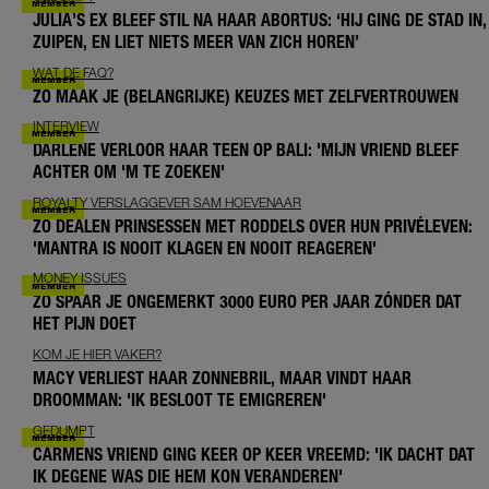
JULIA’S EX BLEEF STIL NA HAAR ABORTUS: ‘HIJ GING DE STAD IN,
ZUIPEN, EN LIET NIETS MEER VAN ZICH HOREN’
WAT DE FAQ?
ZO MAAK JE (BELANGRIJKE) KEUZES MET ZELFVERTROUWEN
INTERVIEW
DARLENE VERLOOR HAAR TEEN OP BALI: 'MIJN VRIEND BLEEF
ACHTER OM 'M TE ZOEKEN'
ROYALTY VERSLAGGEVER SAM HOEVENAAR
ZO DEALEN PRINSESSEN MET RODDELS OVER HUN PRIVÉLEVEN:
'MANTRA IS NOOIT KLAGEN EN NOOIT REAGEREN'
MONEY ISSUES
ZO SPAAR JE ONGEMERKT 3000 EURO PER JAAR ZÓNDER DAT
HET PIJN DOET
KOM JE HIER VAKER?
MACY VERLIEST HAAR ZONNEBRIL, MAAR VINDT HAAR
DROOMMAN: 'IK BESLOOT TE EMIGREREN'
GEDUMPT
CARMENS VRIEND GING KEER OP KEER VREEMD: 'IK DACHT DAT
IK DEGENE WAS DIE HEM KON VERANDEREN'