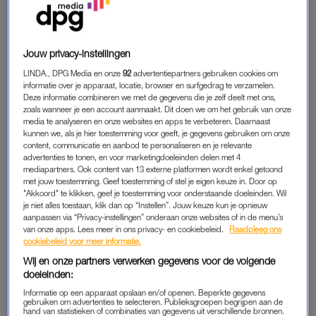
STOP STRAATINTIMIDATIE
Jouw privacy-instellingen
Fluiten, sissen, nastaren of zelfs betasten; dit zijn verschillende
LINDA., DPG Media en onze
92
advertentiepartners gebruiken cookies om
vormen van
straatintimidatie
bij vrouwen. Volgens een nieuw
informatie over je apparaat, locatie, browser en surfgedrag te verzamelen.
onderzoek van Plan Nederland heeft ruim een derde van de
Deze informatie combineren we met de gegevens die je zelf deelt met ons,
mannen dit in het afgelopen jaar zien gebeuren. ‘Zestien
zoals wanneer je een account aanmaakt. Dit doen we om het gebruik van onze
media te analyseren en onze websites en apps te verbeteren. Daarnaast
procent was getuige van het naroepen met seksuele
kunnen we, als je hier toestemming voor geeft, je gegevens gebruiken om onze
opmerkingen en bij dertien procent waren dit beledigende
content, communicatie en aanbod te personaliseren en je relevante
advertenties te tonen, en voor marketingdoeleinden delen met 4
opmerkingen.’
mediapartners. Ook content van 13 externe platformen wordt enkel getoond
met jouw toestemming. Geef toestemming of stel je eigen keuze in. Door op
Hoewel de deelnemende jonge mannen (16 tot 25 jaar) het
"Akkoord" te klikken, geef je toestemming voor onderstaande doeleinden. Wil
je niet alles toestaan, klik dan op “Instellen”. Jouw keuze kun je opnieuw
ongewenste seksueel gedrag zagen gebeuren, greep de
aanpassen via “Privacy-instellingen” onderaan onze websites of in de menu’s
meerderheid niet in. ‘Bijna acht op de tien jonge mannen (77
van onze apps. Lees meer in ons privacy- en cookiebeleid.
Raadpleeg ons
procent) hebben niets gedaan of gezegd bij de laatste keer
cookiebeleid voor meer informatie.
dat ze ongewenst seksueel gedrag in de openbare ruimte
Wij en onze partners verwerken gegevens voor de volgende
doeleinden:
meemaakten. Van de jongen mannen die aangeven niet te
hebben ingegrepen, zegt het grootste deel (40 procent) niets te
Informatie op een apparaat opslaan en/of openen. Beperkte gegevens
gebruiken om advertenties te selecteren. Publieksgroepen begrijpen aan de
hebben gedaan, omdat ze de situatie niet belangrijk of ernstig
hand van statistieken of combinaties van gegevens uit verschillende bronnen.