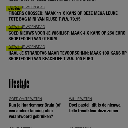
DIT-WIL-JE WOENSDAG
FINGERS CROSSED: MAAK 11 X KANS OP DEZE MEGA LEUKE
TOTE BAG MINI VAN CLUSE T.W.V. 79,95
DIT-WIL-JE WOENSDAG
GOED NIEUWS VOOR JE WISHLIST: MAAK 4 X KANS OP 250 EURO
SHOPTEGOED VAN OTRIUM
DIT-WIL-JE WOENSDAG
HAAL JE STRANDTAS MAAR TEVOORSCHIJN: MAAK 10X KANS OP
SHOPTEGOED VAN BEACHLIFE T.W.V. 100 EURO
lifestyle
GOED OM TE WETEN
WIL JE WETEN
Kun je Haarlemmer Bruin (of
Doei pastel: dít is de nieuwe,
een andere tanning olie)
felle trendkleur deze zomer
verantwoord gebruiken?