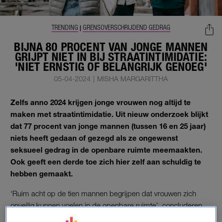
TRENDING
GRENSOVERSCHRIJDEND GEDRAG
|
BIJNA 80 PROCENT VAN JONGE MANNEN
GRIJPT NIET IN BIJ STRAATINTIMIDATIE:
'NIET ERNSTIG OF BELANGRIJK GENOEG'
05-04-2024
|
MISHA MARGARITTHA
Zelfs anno 2024 krijgen jonge vrouwen nog altijd te
maken met straatintimidatie. Uit nieuw onderzoek blijkt
dat 77 procent van jonge mannen (tussen 16 en 25 jaar)
niets heeft gedaan of gezegd als ze ongewenst
seksueel gedrag in de openbare ruimte meemaakten.
Ook geeft een derde toe zich hier zelf aan schuldig te
hebben gemaakt.
‘Ruim acht op de tien mannen begrijpen dat vrouwen zich
onveilig kunnen voelen in de openbare ruimte’, concluderen
Plan Nederland en Ipsos in hun onderzoek.