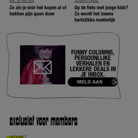
WIL JE WETEN
ADVERTORIAL
Zo zie je vóór het kopen al of
Op de fiets met jonge kids?
hakken pijn gaan doen
Zo wordt het ineens
hartstikke makkelijk
FUNNY COLUMNS,
PERSOONLIJKE
VERHALEN EN
LEKKERE DEALS IN
JE INBOX.
MELD AAN
exclusief voor members
GEDUMPT