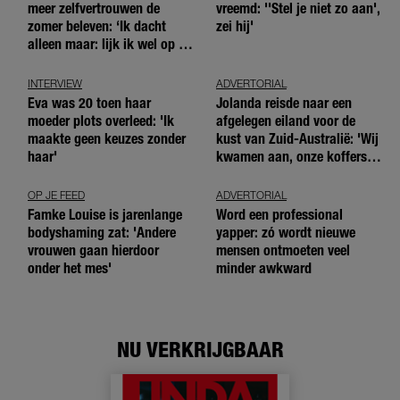
meer zelfvertrouwen de
vreemd: ''Stel je niet zo aan',
zomer beleven: ‘Ik dacht
zei hij'
alleen maar: lijk ik wel op de
andere meiden?’
INTERVIEW
ADVERTORIAL
Eva was 20 toen haar
Jolanda reisde naar een
moeder plots overleed: 'Ik
afgelegen eiland voor de
maakte geen keuzes zonder
kust van Zuid-Australië: 'Wij
haar'
kwamen aan, onze koffers
niet'
OP JE FEED
ADVERTORIAL
Famke Louise is jarenlange
Word een professional
bodyshaming zat: 'Andere
yapper: zó wordt nieuwe
vrouwen gaan hierdoor
mensen ontmoeten veel
onder het mes'
minder awkward
NU VERKRIJGBAAR