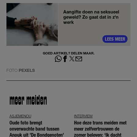
Aangifte doen na seksueel
geweld? Zo gaat dat in z'n
werk
LEES MEER
GOED ARTIKEL? DELEN MAAR.
FOTO
PEXELS
meer meiden
ASJEMENOU
INTERVIEW
Oude foto brengt
Hoe deze trans meiden met
onverwachte band tussen
meer zelfvertrouwen de
Anouk uit 'De Bondgenoten'
zomer beleven: ‘Ik dacht