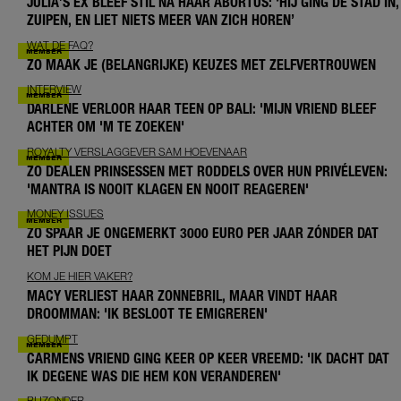
JULIA’S EX BLEEF STIL NA HAAR ABORTUS: ‘HIJ GING DE STAD IN,
ZUIPEN, EN LIET NIETS MEER VAN ZICH HOREN’
WAT DE FAQ?
ZO MAAK JE (BELANGRIJKE) KEUZES MET ZELFVERTROUWEN
INTERVIEW
DARLENE VERLOOR HAAR TEEN OP BALI: 'MIJN VRIEND BLEEF
ACHTER OM 'M TE ZOEKEN'
ROYALTY VERSLAGGEVER SAM HOEVENAAR
ZO DEALEN PRINSESSEN MET RODDELS OVER HUN PRIVÉLEVEN:
'MANTRA IS NOOIT KLAGEN EN NOOIT REAGEREN'
MONEY ISSUES
ZO SPAAR JE ONGEMERKT 3000 EURO PER JAAR ZÓNDER DAT
HET PIJN DOET
KOM JE HIER VAKER?
MACY VERLIEST HAAR ZONNEBRIL, MAAR VINDT HAAR
DROOMMAN: 'IK BESLOOT TE EMIGREREN'
GEDUMPT
CARMENS VRIEND GING KEER OP KEER VREEMD: 'IK DACHT DAT
IK DEGENE WAS DIE HEM KON VERANDEREN'
BIJZONDER