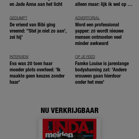
en Jade Anna aan het licht
alleen maar: lijk ik wel op de
andere meiden?’
GEDUMPT
ADVERTORIAL
De vriend van Bibi ging
Word een professional
vreemd: ''Stel je niet zo aan',
yapper: zó wordt nieuwe
zei hij'
mensen ontmoeten veel
minder awkward
INTERVIEW
OP JE FEED
Eva was 20 toen haar
Famke Louise is jarenlange
moeder plots overleed: 'Ik
bodyshaming zat: 'Andere
maakte geen keuzes zonder
vrouwen gaan hierdoor
haar'
onder het mes'
NU VERKRIJGBAAR