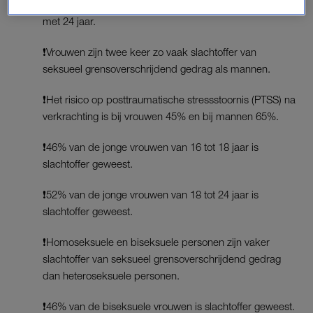
mensen was 16 tot en met 18 jaar. 33% was 18 tot en
met 24 jaar.
❗️Vrouwen zijn twee keer zo vaak slachtoffer van
seksueel grensoverschrijdend gedrag als mannen.
❗️Het risico op posttraumatische stressstoornis (PTSS) na
verkrachting is bij vrouwen 45% en bij mannen 65%.
❗️46% van de jonge vrouwen van 16 tot 18 jaar is
slachtoffer geweest.
❗️52% van de jonge vrouwen van 18 tot 24 jaar is
slachtoffer geweest.
❗️Homoseksuele en biseksuele personen zijn vaker
slachtoffer van seksueel grensoverschrijdend gedrag
dan heteroseksuele personen.
❗️46% van de biseksuele vrouwen is slachtoffer geweest.