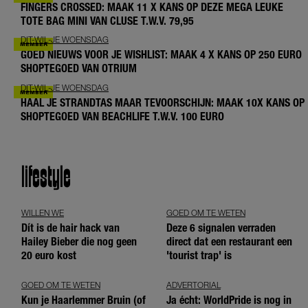
FINGERS CROSSED: MAAK 11 X KANS OP DEZE MEGA LEUKE
TOTE BAG MINI VAN CLUSE T.W.V. 79,95
DIT-WIL-JE WOENSDAG
GOED NIEUWS VOOR JE WISHLIST: MAAK 4 X KANS OP 250 EURO
SHOPTEGOED VAN OTRIUM
DIT-WIL-JE WOENSDAG
HAAL JE STRANDTAS MAAR TEVOORSCHIJN: MAAK 10X KANS OP
SHOPTEGOED VAN BEACHLIFE T.W.V. 100 EURO
lifestyle
WILLEN WE
GOED OM TE WETEN
Dít is de hair hack van
Deze 6 signalen verraden
Hailey Bieber die nog geen
direct dat een restaurant een
20 euro kost
'tourist trap' is
GOED OM TE WETEN
ADVERTORIAL
Kun je Haarlemmer Bruin (of
Ja écht: WorldPride is nog in