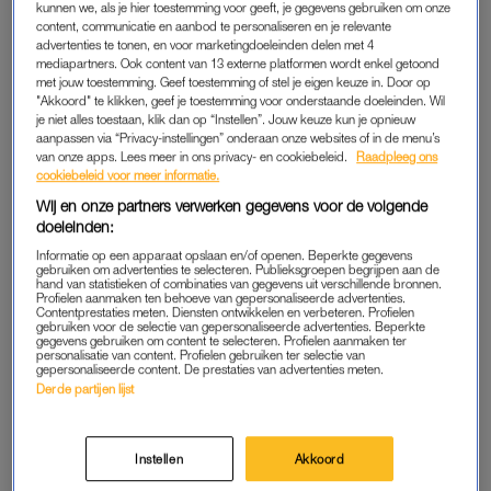
kunnen we, als je hier toestemming voor geeft, je gegevens gebruiken om onze
kracht. ‘Mensen kunnen niet worden veroordeeld voor iets wat
content, communicatie en aanbod te personaliseren en je relevante
advertenties te tonen, en voor marketingdoeleinden delen met 4
op het moment waarop het plaatsvond nog niet strafbaar was’,
mediapartners. Ook content van 13 externe platformen wordt enkel getoond
aldus het persbericht. De wet geldt alleen voor strafbare feiten
met jouw toestemming. Geef toestemming of stel je eigen keuze in. Door op
"Akkoord" te klikken, geef je toestemming voor onderstaande doeleinden. Wil
die gepleegd zijn na de inwerkingtreding van de nieuwe wet
je niet alles toestaan, klik dan op “Instellen”. Jouw keuze kun je opnieuw
op 1 juli 2024.
aanpassen via “Privacy-instellingen” onderaan onze websites of in de menu’s
van onze apps. Lees meer in ons privacy- en cookiebeleid.
Raadpleeg ons
cookiebeleid voor meer informatie.
Wij en onze partners verwerken gegevens voor de volgende
doeleinden:
Feiten en cijfers:
Informatie op een apparaat opslaan en/of openen. Beperkte gegevens
gebruiken om advertenties te selecteren. Publieksgroepen begrijpen aan de
hand van statistieken of combinaties van gegevens uit verschillende bronnen.
Het CBS (2022) en het CSG (2023) deelt de volgende cijfers
Profielen aanmaken ten behoeve van gepersonaliseerde advertenties.
Contentprestaties meten. Diensten ontwikkelen en verbeteren. Profielen
over
seksueel grensoverschrijdend gedrag
:
gebruiken voor de selectie van gepersonaliseerde advertenties. Beperkte
gegevens gebruiken om content te selecteren. Profielen aanmaken ter
personalisatie van content. Profielen gebruiken ter selectie van
❗️13% (1.8 miljoen) van de mensen (van 16 jaar en ouder)
gepersonaliseerde content. De prestaties van advertenties meten.
Derde partijen lijst
geeft aan ‘de afgelopen 12 maanden’ slachtoffer te zijn
geweest.
Instellen
Akkoord
❗️Jongeren zijn hierbij vaker slachtoffer. 30% van de