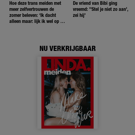
Hoe deze trans meiden met
De vriend van Bibi ging
meer zelfvertrouwen de
vreemd: ''Stel je niet zo aan',
zomer beleven: ‘Ik dacht
zei hij'
alleen maar: lijk ik wel op de
andere meiden?’
NU VERKRIJGBAAR