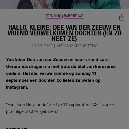
TRENDING
BABYNIEUWS
|
HALLO, KLEINE: DEE VAN DER ZEEUW EN
VRIEND VERWELKOMEN DOCHTER (EN ZÓ
HEET ZE)
13-09-2022
|
MISHA MARGARITTHA
YouTuber Dee van der Zeeuw en haar vriend Lars
Gerbrands dragen nu met trots de titel van kersverse
ouders. Het stel verwelkomde op zondag 11
september
een dochter, zo lieten ze weten op
Instagram.
“Elin Júne Gerbrands 🤍 – Op 11 september 2022 is onze
prachtige dochter geboren.”