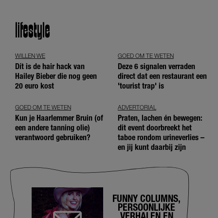
lifestyle
WILLEN WE
GOED OM TE WETEN
Dít is de hair hack van
Deze 6 signalen verraden
Hailey Bieber die nog geen
direct dat een restaurant een
20 euro kost
'tourist trap' is
GOED OM TE WETEN
ADVERTORIAL
Kun je Haarlemmer Bruin (of
Praten, lachen én bewegen:
een andere tanning olie)
dit event doorbreekt het
verantwoord gebruiken?
taboe rondom urineverlies –
en jij kunt daarbij zijn
FUNNY COLUMNS,
PERSOONLIJKE
VERHALEN EN