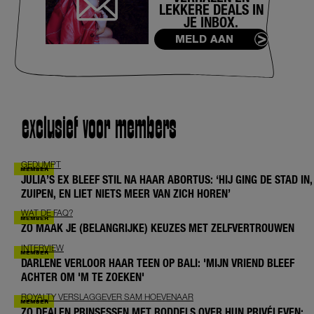
LEKKERE DEALS IN
JE INBOX.
MELD AAN
exclusief voor members
GEDUMPT
JULIA’S EX BLEEF STIL NA HAAR ABORTUS: ‘HIJ GING DE STAD IN,
ZUIPEN, EN LIET NIETS MEER VAN ZICH HOREN’
WAT DE FAQ?
ZO MAAK JE (BELANGRIJKE) KEUZES MET ZELFVERTROUWEN
INTERVIEW
DARLENE VERLOOR HAAR TEEN OP BALI: 'MIJN VRIEND BLEEF
ACHTER OM 'M TE ZOEKEN'
ROYALTY VERSLAGGEVER SAM HOEVENAAR
ZO DEALEN PRINSESSEN MET RODDELS OVER HUN PRIVÉLEVEN: