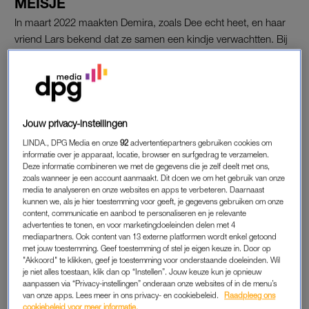
MEISJE
In maart 2022 maakten Demira, zoals Dee echt heet, en haar
vriend Lars bekend dat ze samen een kindje verwachtten. Bij
de aankondiging op Instagram schreef Dee slechts
‘september 2022′, de maand waarin ze uitgerekend was. In de
periode daarna deelde de influencer meer van haar
zwangerschap. Foto’s en video’s, en ook het geslacht: een
meisje.
Jouw privacy-instellingen
LINDA., DPG Media en onze
92
advertentiepartners gebruiken cookies om
Op YouTube en Instagram hield Dee haar volgers op de hoogte
informatie over je apparaat, locatie, browser en surfgedrag te verzamelen.
Deze informatie combineren we met de gegevens die je zelf deelt met ons,
van de voortgang. ‘Hoewel de eerste weken van van zo’n
zoals wanneer je een account aanmaakt. Dit doen we om het gebruik van onze
zwangerschap vooruit kruipen zijn alle clichés waar, ineens
media te analyseren en onze websites en apps te verbeteren. Daarnaast
vliegt de tijd!’, schreef ze toen ze de 20 weken gepasseerd
kunnen we, als je hier toestemming voor geeft, je gegevens gebruiken om onze
content, communicatie en aanbod te personaliseren en je relevante
was. ‘Op wat maagzuur en rugpijn na kan ik echt optimaal
advertenties te tonen, en voor marketingdoeleinden delen met 4
genieten van mijn groeiende buik en zelfs al van het getrappel
mediapartners. Ook content van 13 externe platformen wordt enkel getoond
met jouw toestemming. Geef toestemming of stel je eigen keuze in. Door op
daarbinnen.’
"Akkoord" te klikken, geef je toestemming voor onderstaande doeleinden. Wil
je niet alles toestaan, klik dan op “Instellen”. Jouw keuze kun je opnieuw
Tekst gaat door onder de post.
aanpassen via “Privacy-instellingen” onderaan onze websites of in de menu’s
van onze apps. Lees meer in ons privacy- en cookiebeleid.
Raadpleeg ons
cookiebeleid voor meer informatie.