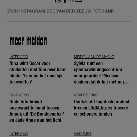
BRON
INSTAGRAM DEE VAN DER ZEEUW
FOTO
ANP
meer meiden
INTERVIEW
MEIDEN AAN DE MACHT
Nina wint Oscar voor
Sylvia runt een
studenten met film over haar
spermawinningscentrum
libido: 'Ik vond het moeilijk
voor paarden: 'Mensen
te beseffen'
denken dat ik het met mijn
blote handen doe'
ASJEMENOU
ADVERTORIAL
Oude foto brengt
Dankzij dit hightech product
onverwachte band tussen
kregen LINDA.lezers frissere
Anouk uit 'De Bondgenoten'
en schonere tanden
en Jade Anna aan het licht
INTERVIEW
GEDUMPT