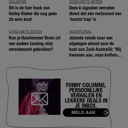
WILLEN WE
GOED OM TE WETEN
Dít is de hair hack van
Deze 6 signalen verraden
Hailey Bieber die nog geen
direct dat een restaurant een
20 euro kost
'tourist trap' is
GOED OM TE WETEN
ADVERTORIAL
Kun je Haarlemmer Bruin (of
Jolanda reisde naar een
een andere tanning olie)
afgelegen eiland voor de
verantwoord gebruiken?
kust van Zuid-Australië: 'Wij
kwamen aan, onze koffers
niet'
FUNNY COLUMNS,
PERSOONLIJKE
VERHALEN EN
LEKKERE DEALS IN
JE INBOX.
MELD AAN