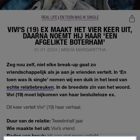
REAL LIFE
EN TOEN WAS IK SINGLE
|
VIVI'S (19) EX MAAKT HET VIER KEER UIT,
DAARNA NOEMT HIJ HAAR 'EEN
AFGELIKTE BOTERHAM'
31-01-2024
|
MISHA MARGARITTHA
Zeg nou zelf, niet elke break-up gaat zo
vriendschappelijk als je aan je vrienden vertelt. In ‘En
toen was ik single’ nemen wij een duik in het leed van
echte relatiebreuken
. In de breedste zin van het woord.
Vivi (19) moet bijkomen van haar besluiteloze ex.
Dit keer vertelt Vivi* (19) haar verhaal.
Duur van de relatie:
Tweeënhalf jaar
Wie maakte het uit:
Vivi’s vriend
Reden van breuk:
Hij was niet meer verliefd