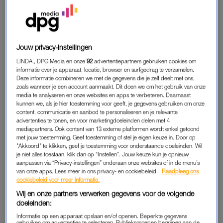
‘PASTE ME AAN MIJN EX AAN’
“De zomer nadat ik mijn diploma had gehaald, bracht ik
Jouw privacy-instellingen
grotendeels door met mensen van school. Een daarvan vond
LINDA., DPG Media en onze
92
advertentiepartners gebruiken cookies om
ik wel heel leuk. Onze vriendschap werd al snel meer. En toen
informatie over je apparaat, locatie, browser en surfgedrag te verzamelen.
ik op vakantie ging, reisde hij mij achterna naar de camping
Deze informatie combineren we met de gegevens die je zelf deelt met ons,
waar ik verbleef. Na een paar dagen gezelligheid, vroeg ik
zoals wanneer je een account aanmaakt. Dit doen we om het gebruik van onze
media te analyseren en onze websites en apps te verbeteren. Daarnaast
hem verkering. Of nou ja, ik was zo zenuwachtig dat hij het er
kunnen we, als je hier toestemming voor geeft, je gegevens gebruiken om onze
echt uit moest trekken.
content, communicatie en aanbod te personaliseren en je relevante
advertenties te tonen, en voor marketingdoeleinden delen met 4
mediapartners. Ook content van 13 externe platformen wordt enkel getoond
De eerste drie maanden waren geweldig, maar toen ging het
met jouw toestemming. Geef toestemming of stel je eigen keuze in. Door op
mis. Het begon mij steeds meer op te vallen dat hij mij niet
"Akkoord" te klikken, geef je toestemming voor onderstaande doeleinden. Wil
je niet alles toestaan, klik dan op “Instellen”. Jouw keuze kun je opnieuw
nam zoals ik was. Hij was controlerend; ik mocht niet eens
aanpassen via “Privacy-instellingen” onderaan onze websites of in de menu’s
‘goedemorgen’ tegen een ander zeggen. Ook vond hij mij
van onze apps. Lees meer in ons privacy- en cookiebeleid.
Raadpleeg ons
cookiebeleid voor meer informatie.
kinderachtig, te luid en zei hij dat mijn kleding stom was. Ik liet
me beïnvloeden door zijn kritiek en paste me aan naar zijn
Wij en onze partners verwerken gegevens voor de volgende
doeleinden:
wensen.”
Informatie op een apparaat opslaan en/of openen. Beperkte gegevens
gebruiken om advertenties te selecteren. Publieksgroepen begrijpen aan de