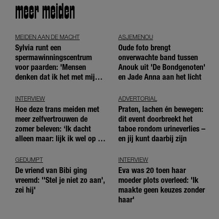
meer meiden
MEIDEN AAN DE MACHT
ASJEMENOU
Sylvia runt een
Oude foto brengt
spermawinningscentrum
onverwachte band tussen
voor paarden: 'Mensen
Anouk uit 'De Bondgenoten'
denken dat ik het met mijn
en Jade Anna aan het licht
blote handen doe'
INTERVIEW
ADVERTORIAL
Hoe deze trans meiden met
Praten, lachen én bewegen:
meer zelfvertrouwen de
dit event doorbreekt het
zomer beleven: ‘Ik dacht
taboe rondom urineverlies –
alleen maar: lijk ik wel op de
en jij kunt daarbij zijn
andere meiden?’
GEDUMPT
INTERVIEW
De vriend van Bibi ging
Eva was 20 toen haar
vreemd: ''Stel je niet zo aan',
moeder plots overleed: 'Ik
zei hij'
maakte geen keuzes zonder
haar'