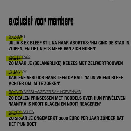
exclusief voor members
GEDUMPT
JULIA’S EX BLEEF STIL NA HAAR ABORTUS: ‘HIJ GING DE STAD IN,
ZUIPEN, EN LIET NIETS MEER VAN ZICH HOREN’
WAT DE FAQ?
ZO MAAK JE (BELANGRIJKE) KEUZES MET ZELFVERTROUWEN
INTERVIEW
DARLENE VERLOOR HAAR TEEN OP BALI: 'MIJN VRIEND BLEEF
ACHTER OM 'M TE ZOEKEN'
ROYALTY VERSLAGGEVER SAM HOEVENAAR
ZO DEALEN PRINSESSEN MET RODDELS OVER HUN PRIVÉLEVEN:
'MANTRA IS NOOIT KLAGEN EN NOOIT REAGEREN'
MONEY ISSUES
ZO SPAAR JE ONGEMERKT 3000 EURO PER JAAR ZÓNDER DAT
HET PIJN DOET