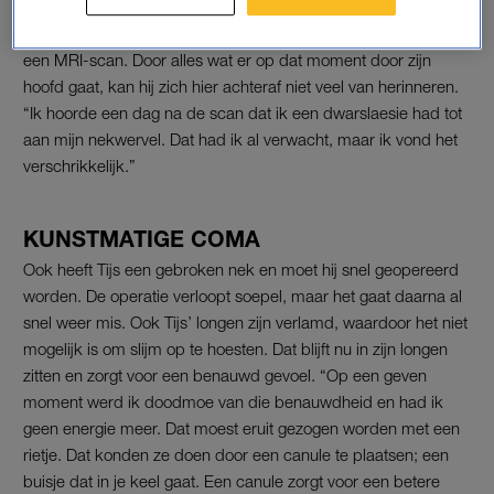
Vanaf dat moment gaat het snel. In het ziekenhuis
aangekomen krijgt Tijs allerlei onderzoeken en ondergaat hij
een MRI-scan. Door alles wat er op dat moment door zijn
hoofd gaat, kan hij zich hier achteraf niet veel van herinneren.
“Ik hoorde een dag na de scan dat ik een dwarslaesie had tot
aan mijn nekwervel. Dat had ik al verwacht, maar ik vond het
verschrikkelijk.”
KUNSTMATIGE COMA
Ook heeft Tijs een gebroken nek en moet hij snel geopereerd
worden. De operatie verloopt soepel, maar het gaat daarna al
snel weer mis. Ook Tijs’ longen zijn verlamd, waardoor het niet
mogelijk is om slijm op te hoesten. Dat blijft nu in zijn longen
zitten en zorgt voor een benauwd gevoel. “Op een geven
moment werd ik doodmoe van die benauwdheid en had ik
geen energie meer. Dat moest eruit gezogen worden met een
rietje. Dat konden ze doen door een canule te plaatsen; een
buisje dat in je keel gaat. Een canule zorgt voor een betere