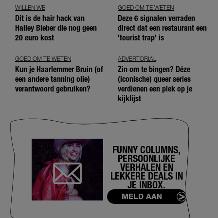
WILLEN WE
GOED OM TE WETEN
Dít is de hair hack van
Deze 6 signalen verraden
Hailey Bieber die nog geen
direct dat een restaurant een
20 euro kost
'tourist trap' is
GOED OM TE WETEN
ADVERTORIAL
Kun je Haarlemmer Bruin (of
Zin om te bingen? Déze
een andere tanning olie)
(iconische) queer series
verantwoord gebruiken?
verdienen een plek op je
kijklijst
FUNNY COLUMNS,
PERSOONLIJKE
VERHALEN EN
LEKKERE DEALS IN
JE INBOX.
MELD AAN