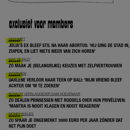
exclusief voor members
GEDUMPT
JULIA’S EX BLEEF STIL NA HAAR ABORTUS: ‘HIJ GING DE STAD IN,
ZUIPEN, EN LIET NIETS MEER VAN ZICH HOREN’
WAT DE FAQ?
ZO MAAK JE (BELANGRIJKE) KEUZES MET ZELFVERTROUWEN
INTERVIEW
DARLENE VERLOOR HAAR TEEN OP BALI: 'MIJN VRIEND BLEEF
ACHTER OM 'M TE ZOEKEN'
ROYALTY VERSLAGGEVER SAM HOEVENAAR
ZO DEALEN PRINSESSEN MET RODDELS OVER HUN PRIVÉLEVEN:
'MANTRA IS NOOIT KLAGEN EN NOOIT REAGEREN'
MONEY ISSUES
ZO SPAAR JE ONGEMERKT 3000 EURO PER JAAR ZÓNDER DAT
HET PIJN DOET