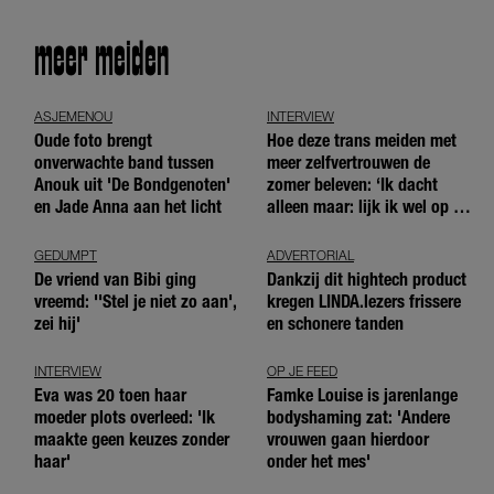
meer meiden
ASJEMENOU
INTERVIEW
Oude foto brengt
Hoe deze trans meiden met
onverwachte band tussen
meer zelfvertrouwen de
Anouk uit 'De Bondgenoten'
zomer beleven: ‘Ik dacht
en Jade Anna aan het licht
alleen maar: lijk ik wel op de
andere meiden?’
GEDUMPT
ADVERTORIAL
De vriend van Bibi ging
Dankzij dit hightech product
vreemd: ''Stel je niet zo aan',
kregen LINDA.lezers frissere
zei hij'
en schonere tanden
INTERVIEW
OP JE FEED
Eva was 20 toen haar
Famke Louise is jarenlange
moeder plots overleed: 'Ik
bodyshaming zat: 'Andere
maakte geen keuzes zonder
vrouwen gaan hierdoor
haar'
onder het mes'