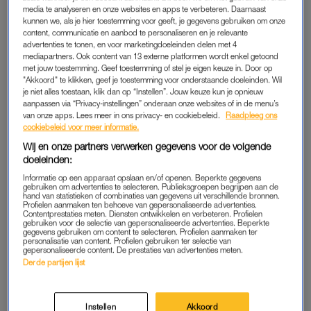
media te analyseren en onze websites en apps te verbeteren. Daarnaast
Aicha (27) brak haar rug na val
kunnen we, als je hier toestemming voor geeft, je gegevens gebruiken om onze
van paard: 'Ze checkten met
content, communicatie en aanbod te personaliseren en je relevante
satéprikkers of ik verlamd was'
advertenties te tonen, en voor marketingdoeleinden delen met 4
mediapartners. Ook content van 13 externe platformen wordt enkel getoond
met jouw toestemming. Geef toestemming of stel je eigen keuze in. Door op
LEES MEER
"Akkoord" te klikken, geef je toestemming voor onderstaande doeleinden. Wil
je niet alles toestaan, klik dan op “Instellen”. Jouw keuze kun je opnieuw
aanpassen via “Privacy-instellingen” onderaan onze websites of in de menu’s
van onze apps. Lees meer in ons privacy- en cookiebeleid.
Raadpleeg ons
cookiebeleid voor meer informatie.
ZIEKENHUIS
Wij en onze partners verwerken gegevens voor de volgende
Zijn vrienden tillen de verlamde Tijs op en leggen hem neer
doeleinden:
tussen een bierkrat en muziekbox. In paniek bellen ze het
Informatie op een apparaat opslaan en/of openen. Beperkte gegevens
noodnummer. Ook Tijs’ zus, die zich op dat moment aan de
gebruiken om advertenties te selecteren. Publieksgroepen begrijpen aan de
hand van statistieken of combinaties van gegevens uit verschillende bronnen.
andere kant van het strand bevindt, komt aangerend om te
Profielen aanmaken ten behoeve van gepersonaliseerde advertenties.
Contentprestaties meten. Diensten ontwikkelen en verbeteren. Profielen
helpen. Tegen de tijd dat de ambulance er is, zijn ook zijn
gebruiken voor de selectie van gepersonaliseerde advertenties. Beperkte
gegevens gebruiken om content te selecteren. Profielen aanmaken ter
ouders aanwezig. “Ik heb alles meegekregen en ik had al het
personalisatie van content. Profielen gebruiken ter selectie van
gevoel dat er iets echt niet goed zat. Toen ik op de brancard
gepersonaliseerde content. De prestaties van advertenties meten.
Derde partijen lijst
werd gelegd, gingen we met gierende banden naar het
ziekenhuis.”
Instellen
Akkoord