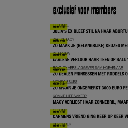
exclusief voor members
GEDUMPT
JULIA’S EX BLEEF STIL NA HAAR ABORTUS
WAT DE FAQ?
ZO MAAK JE (BELANGRIJKE) KEUZES M
INTERVIEW
DARLENE VERLOOR HAAR TEEN OP BALI: 
ROYALTY VERSLAGGEVER SAM HOEVENAAR
ZO DEALEN PRINSESSEN MET RODDELS O
MONEY ISSUES
ZO SPAAR JE ONGEMERKT 3000 EURO PE
KOM JE HIER VAKER?
MACY VERLIEST HAAR ZONNEBRIL, MAAR
GEDUMPT
CARMENS VRIEND GING KEER OP KEER V
BIJZONDER