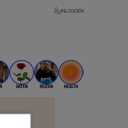
INLOGGEN
N
DATEN
REIZEN
HEALTH
$$$
💄 & 👗