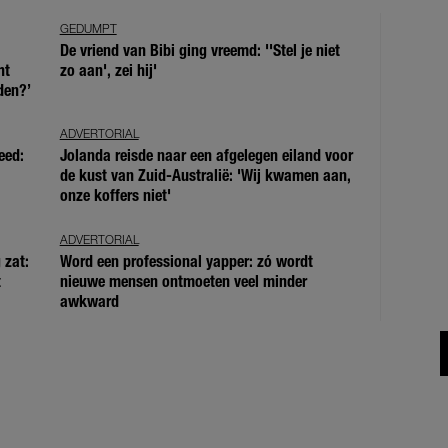
GEDUMPT
De vriend van Bibi ging vreemd: ''Stel je niet
ht
zo aan', zei hij'
den?’
ADVERTORIAL
eed:
Jolanda reisde naar een afgelegen eiland voor
de kust van Zuid-Australië: 'Wij kwamen aan,
onze koffers niet'
ADVERTORIAL
 zat:
Word een professional yapper: zó wordt
t
nieuwe mensen ontmoeten veel minder
awkward