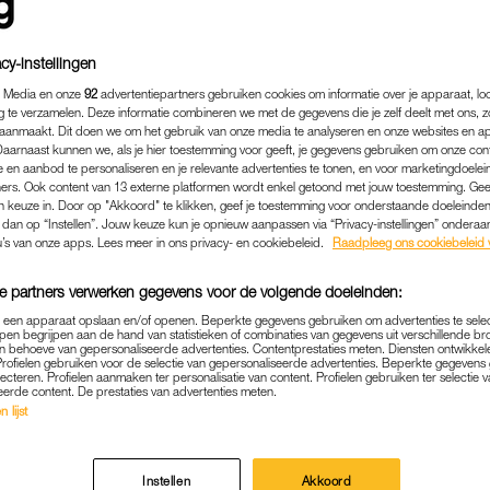
cy-instellingen
 Media en onze
92
advertentiepartners gebruiken cookies om informatie over je apparaat, lo
g te verzamelen. Deze informatie combineren we met de gegevens die je zelf deelt met ons, z
aanmaakt. Dit doen we om het gebruik van onze media te analyseren en onze websites en a
Daarnaast kunnen we, als je hier toestemming voor geeft, je gegevens gebruiken om onze con
 en aanbod te personaliseren en je relevante advertenties te tonen, en voor marketingdoele
ers. Ook content van 13 externe platformen wordt enkel getoond met jouw toestemming. Ge
gen keuze in. Door op "Akkoord" te klikken, geef je toestemming voor onderstaande doeleinden. 
k dan op “Instellen”. Jouw keuze kun je opnieuw aanpassen via “Privacy-instellingen” ondera
u’s van onze apps. Lees meer in ons privacy- en cookiebeleid.
Raadpleeg ons cookiebeleid 
e partners verwerken gegevens voor de volgende doeleinden:
p een apparaat opslaan en/of openen. Beperkte gegevens gebruiken om advertenties te sele
pen begrijpen aan de hand van statistieken of combinaties van gegevens uit verschillende br
 behoeve van gepersonaliseerde advertenties. Contentprestaties meten. Diensten ontwikkel
Profielen gebruiken voor de selectie van gepersonaliseerde advertenties. Beperkte gegeven
lecteren. Profielen aanmaken ter personalisatie van content. Profielen gebruiken ter selectie 
eerde content. De prestaties van advertenties meten.
 lijst
LINDA.MEIDEN
SEKSPRAAT
|
Instellen
Akkoord