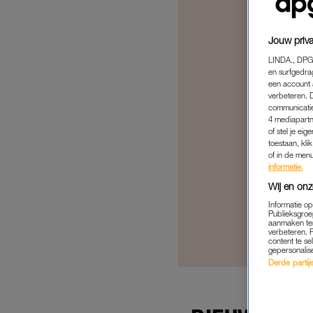
Jouw priva
LINDA., DPG
en surfgedra
een account 
verbeteren. 
communicatie
4 mediapartn
of stel je ei
toestaan, kli
of in de men
informatie.
Wij en onz
Informatie o
Publieksgroe
aanmaken ten
verbeteren. 
content te se
gepersonalis
Derde partijen