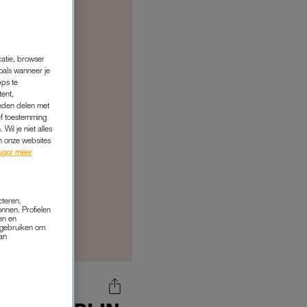
catie, browser
oals wanneer je
pps te
tent,
inden delen met
ef toestemming
Wil je niet alles
an onze websites
voor meer
cteren.
onnen. Profielen
en en
s gebruiken om
van