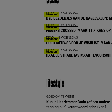
deals
DIT-WIL-JE WOENSDAG
BYE BEZOEKJES AAN DE NAGELSALON: 
DIT-WIL-JE WOENSDAG
FINGERS CROSSED: MAAK 11 X KANS OP 
DIT-WIL-JE WOENSDAG
GOED NIEUWS VOOR JE WISHLIST: MAAK
DIT-WIL-JE WOENSDAG
HAAL JE STRANDTAS MAAR TEVOORSCHIJ
lifestyle
GOED OM TE WETEN
Kun je Haarlemmer Bruin (of een andere
tanning olie) verantwoord gebruiken?