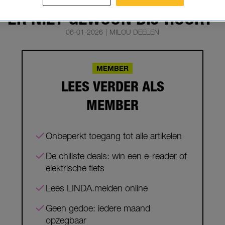
: 'IK HAD EERDER WILLEN WET
ER NIET GEWOON BIJ HOORT'
06-01-2026
|
MILOU DEELEN
MEMBER
LEES VERDER ALS
MEMBER
Onbeperkt toegang tot alle artikelen
De chillste deals: win een e-reader of
elektrische fiets
Lees LINDA.meiden online
Geen gedoe: iedere maand
opzegbaar