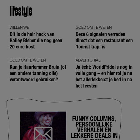
lifestyle
WILLEN WE
GOED OM TE WETEN
Dít is de hair hack van
Deze 6 signalen verraden
Hailey Bieber die nog geen
direct dat een restaurant een
20 euro kost
'tourist trap' is
GOED OM TE WETEN
ADVERTORIAL
Kun je Haarlemmer Bruin (of
Ja écht: WorldPride is nog in
een andere tanning olie)
volle gang – en hier rol je nu
verantwoord gebruiken?
het allerlekkerst je bed in na
het feesten
FUNNY COLUMNS,
PERSOONLIJKE
VERHALEN EN
LEKKERE DEALS IN