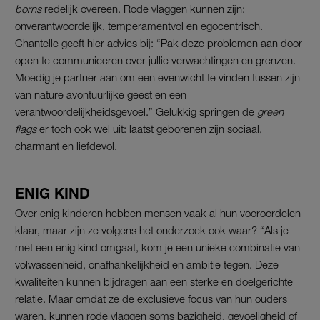
borns
redelijk overeen. Rode vlaggen kunnen zijn:
onverantwoordelijk, temperamentvol en egocentrisch.
Chantelle geeft hier advies bij: “
Pak deze problemen aan door
open te communiceren over jullie verwachtingen en grenzen.
Moedig je partner aan om een evenwicht te vinden tussen zijn
van nature avontuurlijke geest en een
verantwoordelijkheidsgevoel.” Gelukkig springen de
green
flags
er toch ook wel uit: laatst geborenen zijn s
ociaal,
charmant en liefdevol.
ENIG KIND
Over enig kinderen hebben mensen vaak al hun vooroordelen
klaar, maar zijn ze volgens het onderzoek ook waar? “
Als je
met een enig kind omgaat, kom je een unieke combinatie van
volwassenheid, onafhankelijkheid en ambitie tegen. Deze
kwaliteiten kunnen bijdragen aan een sterke en doelgerichte
relatie. Maar omdat ze de exclusieve focus van hun ouders
waren, kunnen rode vlaggen soms bazigheid, gevoeligheid of