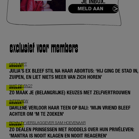
JE INBOX.
MELD AAN
exclusief voor members
GEDUMPT
JULIA’S EX BLEEF STIL NA HAAR ABORTUS: ‘HIJ GING DE STAD IN,
ZUIPEN, EN LIET NIETS MEER VAN ZICH HOREN’
WAT DE FAQ?
ZO MAAK JE (BELANGRIJKE) KEUZES MET ZELFVERTROUWEN
INTERVIEW
DARLENE VERLOOR HAAR TEEN OP BALI: 'MIJN VRIEND BLEEF
ACHTER OM 'M TE ZOEKEN'
ROYALTY VERSLAGGEVER SAM HOEVENAAR
ZO DEALEN PRINSESSEN MET RODDELS OVER HUN PRIVÉLEVEN:
'MANTRA IS NOOIT KLAGEN EN NOOIT REAGEREN'