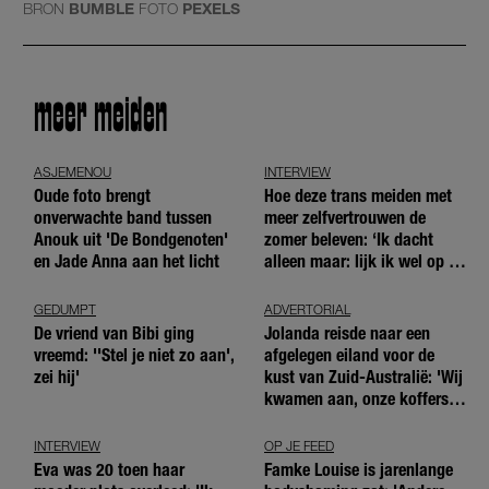
BRON
BUMBLE
FOTO
PEXELS
meer meiden
ASJEMENOU
INTERVIEW
Oude foto brengt
Hoe deze trans meiden met
onverwachte band tussen
meer zelfvertrouwen de
Anouk uit 'De Bondgenoten'
zomer beleven: ‘Ik dacht
en Jade Anna aan het licht
alleen maar: lijk ik wel op de
andere meiden?’
GEDUMPT
ADVERTORIAL
De vriend van Bibi ging
Jolanda reisde naar een
vreemd: ''Stel je niet zo aan',
afgelegen eiland voor de
zei hij'
kust van Zuid-Australië: 'Wij
kwamen aan, onze koffers
niet'
INTERVIEW
OP JE FEED
Eva was 20 toen haar
Famke Louise is jarenlange