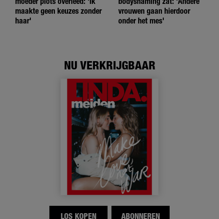
moeder plots overleed: 'Ik
bodyshaming zat: 'Andere
maakte geen keuzes zonder
vrouwen gaan hierdoor
haar'
onder het mes'
NU VERKRIJGBAAR
LOS KOPEN
ABONNEREN