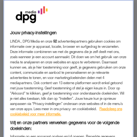
voorbestemd te zijn, je hebt zelf de macht om je datingleven te
koesteren op je eigen unieke manier”, vertelt Chantelle.
FIRST BORN
Jouw privacy-instellingen
Heb je een relatie met een eerstgeborene? Dan heb je met
LINDA., DPG Media en onze
92
advertentiepartners gebruiken cookies om
een ambitieus en georganiseerd iemand te maken.
Green
informatie over je apparaat, locatie, browser en surfgedrag te verzamelen.
Deze informatie combineren we met de gegevens die je zelf deelt met ons,
flags
kunnen bijvoorbeeld het nemen van de leiding zijn. “Een
zoals wanneer je een account aanmaakt. Dit doen we om het gebruik van onze
relatie met de oudste
kan leiden tot een relatie waarin doelen
media te analyseren en onze websites en apps te verbeteren. Daarnaast
kunnen we, als je hier toestemming voor geeft, je gegevens gebruiken om onze
worden gesteld en dromen met passie worden nagestreefd.
content, communicatie en aanbod te personaliseren en je relevante
Hun voorkeur voor dominantie of controle kan echter soms
advertenties te tonen, en voor marketingdoeleinden delen met 4
overweldigend aanvoelen. Open communicatie is hier de
mediapartners. Ook content van 13 externe platformen wordt enkel getoond
met jouw toestemming. Geef toestemming of stel je eigen keuze in. Door op
sleutel”, meent Chantelle.
"Akkoord" te klikken, geef je toestemming voor onderstaande doeleinden. Wil
je niet alles toestaan, klik dan op “Instellen”. Jouw keuze kun je opnieuw
aanpassen via “Privacy-instellingen” onderaan onze websites of in de menu’s
van onze apps. Lees meer in ons privacy- en cookiebeleid.
Raadpleeg ons
MIDDLE BORN
cookiebeleid voor meer informatie.
Bij het middelste kind zie je vaak trekjes die je aan een
Wij en onze partners verwerken gegevens voor de volgende
vredestichter doen denken. Ook passen ze zich goed aan in
doeleinden:
veel situaties. “
Dit kan zorgen voor
een harmonieuze relatie. Je
Informatie op een apparaat opslaan en/of openen. Beperkte gegevens