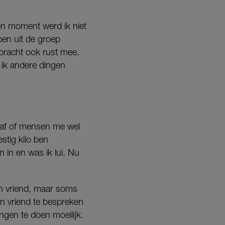
en moment werd ik niet
en uit de groep
 bracht ook rust mee.
 ik andere dingen
 af of mensen me wel
stig kilo ben
n in en was ik lui. Nu
jn vriend, maar soms
jn vriend te bespreken
ingen te doen moeilijk.