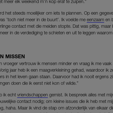
t meer elk weekend m’n kop eraf te zuipen.”
erd het steeds moeilijker om iets te plannen. Op een gegev
as ’toch niet meer in de buurt’. Ik voelde me
eenzaam
en b
linge contact met die meiden stopte. Dat was pittig, maar
 meer in de verdediging te schieten en uit te leggen waarom
N MISSEN
an vroeger vertrouw ik mensen minder en vraag ik me vaak
rig jaar heb ik een maagverkleining gehad, waardoor ik ze
ers in het leven gaan staan. Daarvoor had ik nooit ergens zi
gen doen die ik eerst niet kon of wilde.”
b ik echt
vriendschappen
gemist. Ik bespreek alles met mi
ouwelijke contact nodig; om kleine issues die ik heb met mi
ing, haha. Maar ik vind de stap om afzonderlijk van elkaar d