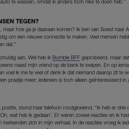
 auto te wassen, omdat ik anders toch niks te doen heb.”
NSEN TEGEN?
en, maar hoe ga je daaraan komen? Ik ben van Soest naar 
astig om een nieuwe connectie te maken. Veel mensen heb
an dat.”
schuldig aan. Wel heb ik
Bumble BFF
geprobeerd, maar dat v
opeens naast mijn vriend op de bank te swipen. En op iem
an voel ik me te veel of denk ik dat niemand daarop zit te 
en praatje meer; iedereen is toch alleen geïnteresseerd in z
 postte, stond haar telefoon roodgloeiend. “Ik heb er dri
 ‘Oh, wat heb ik gedaan’. Er waren zoveel reacties en ik ha
 herkenden zich in mijn verhaal. In de reacties vroeg ik ie