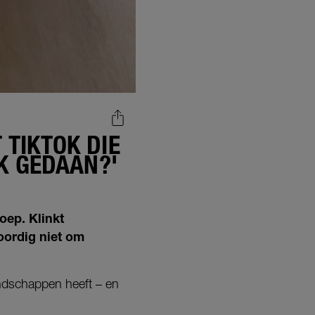
 TIKTOK DIE
IK GEDAAN?'
oep. Klinkt
oordig niet om
ndschappen heeft – en