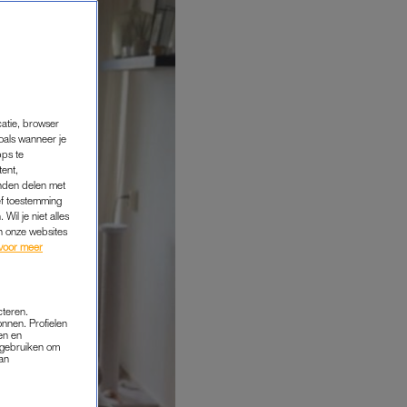
catie, browser
oals wanneer je
pps te
tent,
inden delen met
ef toestemming
Wil je niet alles
an onze websites
voor meer
cteren.
onnen. Profielen
en en
s gebruiken om
van