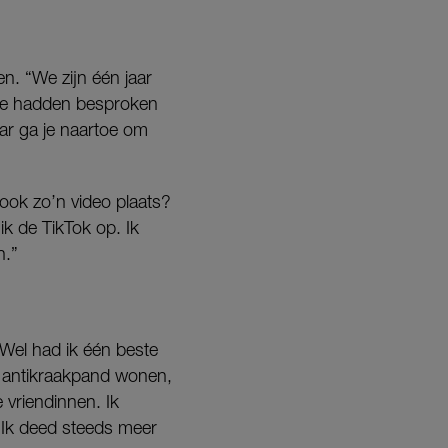
en. “We zijn één jaar
. We hadden besproken
ar ga je naartoe om
 ook zo’n video plaats?
k de TikTok op. Ik
n.”
 Wel had ik één beste
n antikraakpand wonen,
vriendinnen. Ik
. Ik deed steeds meer