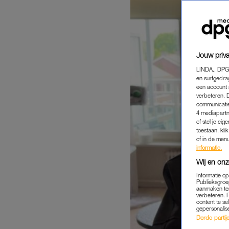
Jouw priva
LINDA., DPG
en surfgedra
een account 
verbeteren. 
communicatie
4 mediapartn
of stel je ei
toestaan, kli
of in de men
informatie.
Wij en onz
Informatie o
Publieksgroe
aanmaken ten
verbeteren. 
content te se
gepersonalis
Derde partijen