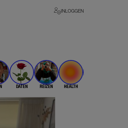
INLOGGEN
N
DATEN
REIZEN
HEALTH
$$$
💄 & 👗