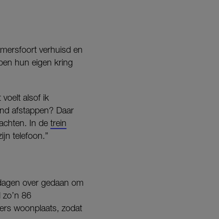
Amersfoort verhuisd en
ben hun eigen kring
oelt alsof ik
and afstappen? Daar
wachten. In de
trein
ijn telefoon.”
e dagen over gedaan om
d zo’n 86
ders woonplaats, zodat