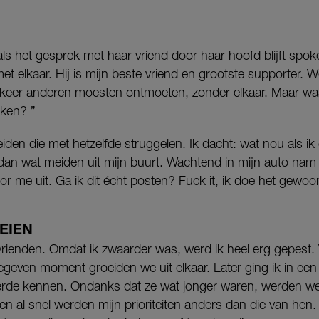
 als het gesprek met haar vriend door haar hoofd blijft spok
et elkaar. Hij is mijn beste vriend en grootste supporter
keer anderen moesten ontmoeten, zonder elkaar. Maar wa
ken? ”
iden die met hetzelfde struggelen. Ik dacht: wat nou als ik
dan wat meiden uit mijn buurt. Wachtend in mijn auto nam i
oor me uit. Ga ik dit écht posten? Fuck it, ik doe het gewoo
EIEN
vrienden. Omdat ik zwaarder was, werd ik heel erg gepest.
egeven moment groeiden we uit elkaar. Later ging ik in ee
eerde kennen. Ondanks dat ze wat jonger waren, werden we 
en al snel werden mijn prioriteiten anders dan die van hen