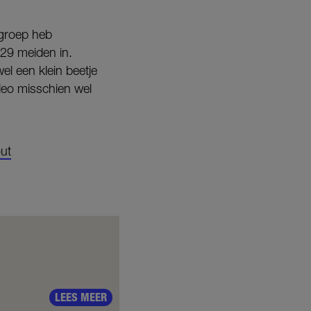
-groep heb
 29 meiden in.
l een klein beetje
ideo misschien wel
ut
LEES MEER