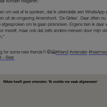
aar konden reageren.”
n om wat af te spreken, dat ik uiteindelijk een WhatsApp
 uit de omgeving Amersfoort: ‘De Girlies’. Daar zitten nu
afgesproken om te gaan picknicken. Ergens ben ik daar we
voor mezelf, maar ook dat zelfs andere mensen door mijn v
n.”
g for some new friends?! 🤭🤗
#friend
#vrienden
#hearmeo
d – Saar.
Nikée heeft geen vrienden: 'Ik voelde me vaak afgewezen'