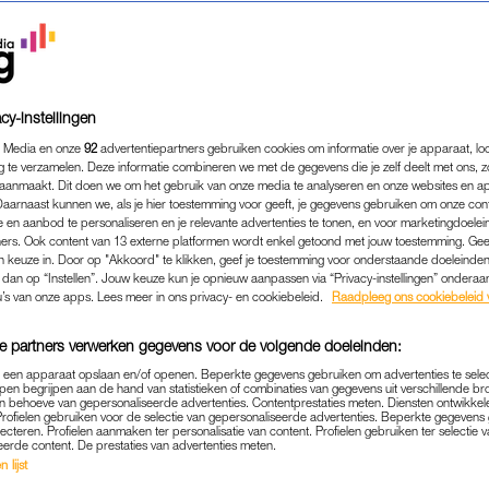
cy-instellingen
 Media en onze
92
advertentiepartners gebruiken cookies om informatie over je apparaat, lo
g te verzamelen. Deze informatie combineren we met de gegevens die je zelf deelt met ons, z
aanmaakt. Dit doen we om het gebruik van onze media te analyseren en onze websites en a
Daarnaast kunnen we, als je hier toestemming voor geeft, je gegevens gebruiken om onze con
 en aanbod te personaliseren en je relevante advertenties te tonen, en voor marketingdoele
ers. Ook content van 13 externe platformen wordt enkel getoond met jouw toestemming. Ge
gen keuze in. Door op "Akkoord" te klikken, geef je toestemming voor onderstaande doeleinden. 
k dan op “Instellen”. Jouw keuze kun je opnieuw aanpassen via “Privacy-instellingen” ondera
u’s van onze apps. Lees meer in ons privacy- en cookiebeleid.
Raadpleeg ons cookiebeleid 
e partners verwerken gegevens voor de volgende doeleinden:
p een apparaat opslaan en/of openen. Beperkte gegevens gebruiken om advertenties te sele
pen begrijpen aan de hand van statistieken of combinaties van gegevens uit verschillende br
 behoeve van gepersonaliseerde advertenties. Contentprestaties meten. Diensten ontwikkel
Profielen gebruiken voor de selectie van gepersonaliseerde advertenties. Beperkte gegeven
lecteren. Profielen aanmaken ter personalisatie van content. Profielen gebruiken ter selectie 
eerde content. De prestaties van advertenties meten.
 lijst