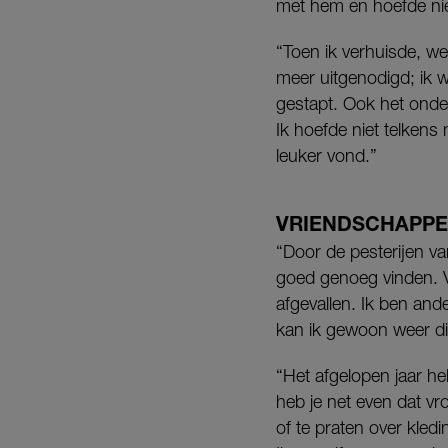
met hem en hoefde nie
“Toen ik verhuisde, w
meer uitgenodigd; ik w
gestapt. Ook het onder
Ik hoefde niet telkens
leuker vond.”
VRIENDSCHAPPE
“Door de pesterijen v
goed genoeg vinden. Vo
afgevallen. Ik ben and
kan ik gewoon weer din
“Het afgelopen jaar he
heb je net even dat vr
of te praten over kled