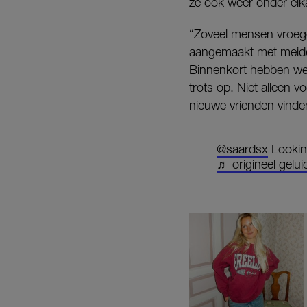
ze ook weer onder elk
“Zoveel mensen vroege
aangemaakt met meiden
Binnenkort hebben we 
trots op. Niet alleen 
nieuwe vrienden vinde
@saardsx
Lookin
♬ origineel gelui