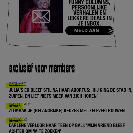
FUNNY COLUMNS,
PERSOONLIJKE
VERHALEN EN
LEKKERE DEALS IN
JE INBOX.
MELD AAN
exclusief voor members
GEDUMPT
JULIA’S EX BLEEF STIL NA HAAR ABORTUS: ‘HIJ GING DE STAD IN,
ZUIPEN, EN LIET NIETS MEER VAN ZICH HOREN’
WAT DE FAQ?
ZO MAAK JE (BELANGRIJKE) KEUZES MET ZELFVERTROUWEN
INTERVIEW
DARLENE VERLOOR HAAR TEEN OP BALI: 'MIJN VRIEND BLEEF
ACHTER OM 'M TE ZOEKEN'