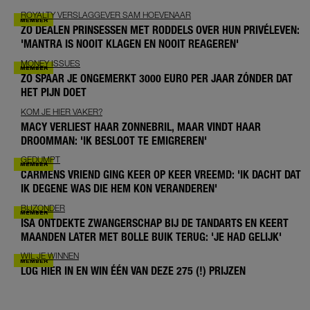
ROYALTY VERSLAGGEVER SAM HOEVENAAR
ZO DEALEN PRINSESSEN MET RODDELS OVER HUN PRIVÉLEVEN:
'MANTRA IS NOOIT KLAGEN EN NOOIT REAGEREN'
MONEY ISSUES
ZO SPAAR JE ONGEMERKT 3000 EURO PER JAAR ZÓNDER DAT
HET PIJN DOET
KOM JE HIER VAKER?
MACY VERLIEST HAAR ZONNEBRIL, MAAR VINDT HAAR
DROOMMAN: 'IK BESLOOT TE EMIGREREN'
GEDUMPT
CARMENS VRIEND GING KEER OP KEER VREEMD: 'IK DACHT DAT
IK DEGENE WAS DIE HEM KON VERANDEREN'
BIJZONDER
ISA ONTDEKTE ZWANGERSCHAP BIJ DE TANDARTS EN KEERT
MAANDEN LATER MET BOLLE BUIK TERUG: 'JE HAD GELIJK'
WIL JE WINNEN
LOG HIER IN EN WIN ÉÉN VAN DEZE 275 (!) PRIJZEN