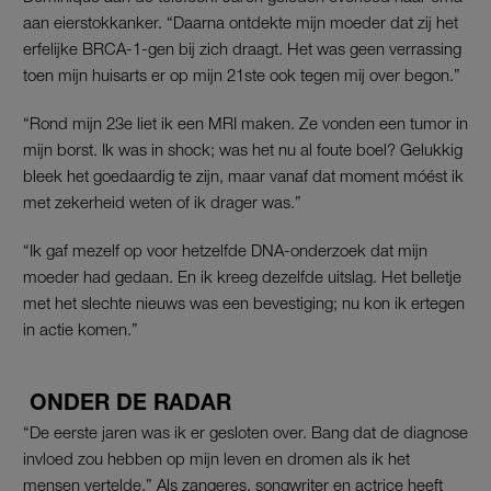
aan eierstokkanker. “Daarna ontdekte mijn moeder dat zij het
erfelijke BRCA-1-gen bij zich draagt. Het was geen verrassing
toen mijn huisarts er op mijn 21ste ook tegen mij over begon.”
“Rond mijn 23e liet ik een MRI maken. Ze vonden een tumor in
mijn borst. Ik was in shock; was het nu al foute boel? Gelukkig
bleek het goedaardig te zijn, maar vanaf dat moment móést ik
met zekerheid weten of ik drager was.”
“Ik gaf mezelf op voor hetzelfde DNA-onderzoek dat mijn
moeder had gedaan. En ik kreeg dezelfde uitslag. Het belletje
met het slechte nieuws was een bevestiging; nu kon ik ertegen
in actie komen.”
ONDER DE RADAR
“De eerste jaren was ik er gesloten over. Bang dat de diagnose
invloed zou hebben op mijn leven en dromen als ik het
mensen vertelde.” Als zangeres, songwriter en actrice heeft