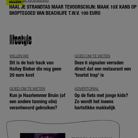
DIT-WIL-JE WOENSDAG
HAAL JE STRANDTAS MAAR TEVOORSCHIJN: MAAK 10X KANS OP
SHOPTEGOED VAN BEACHLIFE T.W.V. 100 EURO
lifestyle
WILLEN WE
GOED OM TE WETEN
Dít is de hair hack van
Deze 6 signalen verraden
Hailey Bieber die nog geen
direct dat een restaurant een
20 euro kost
'tourist trap' is
GOED OM TE WETEN
ADVERTORIAL
Kun je Haarlemmer Bruin (of
Op de fiets met jonge kids?
een andere tanning olie)
Zo wordt het ineens
verantwoord gebruiken?
hartstikke makkelijk