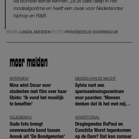
via Bumble leerde kennen. Ze zit balls deep in het
modealgoritme en heeft een zwak voor Nederlandse
hiphop en R&B.
BRON
LINDA.MEIDEN
FOTO
PRIVÉBEELD DOMINIQUE
meer meiden
INTERVIEW
MEIDEN AAN DE MACHT
Nina wint Oscar voor
Sylvia runt een
studenten met film over haar
spermawinningscentrum
libido: 'Ik vond het moeilijk
voor paarden: 'Mensen
te beseffen'
denken dat ik het met mijn
blote handen doe'
ASJEMENOU
ADVERTORIAL
Oude foto brengt
Draglegendes RuPaul en
onverwachte band tussen
Conchita Wurst tegenkomen
Anouk uit 'De Bondgenoten'
op de Dam? Dat kan zomaar