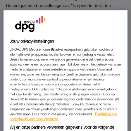
Dominique een bomvolle agenda. “Ik speelde destijds in
Soldaat van Oranje
. Het was geweldig, maar hard werken.
Dan wil je geen ‘mogelijk ziek’-label aan jezelf hangen.”
Ze deelt het alleen met haar
close circle
: haar ouders en
vriendinnen. In de zomer van 2024 ontmoet ze haar vriend
Jouw privacy-instellingen
Daan – die je als lezer wellicht kent van
Mainstreet
. “De vonk
LINDA., DPG Media en onze
92
advertentiepartners gebruiken cookies om
sloeg over tijdens opnames voor een tv-programma. Ik zei dat
informatie over je apparaat, locatie, browser en surfgedrag te verzamelen.
Deze informatie combineren we met de gegevens die je zelf deelt met ons,
ik voor een duet nog een man zocht. Het was een grapje,
zoals wanneer je een account aanmaakt. Dit doen we om het gebruik van onze
maar inmiddels maken we sinds vorig jaar samen muziek. Ik
media te analyseren en onze websites en apps te verbeteren. Daarnaast
vertelde hem vrij snel over mijn BRCA1-diagnose. Vanaf dat
kunnen we, als je hier toestemming voor geeft, je gegevens gebruiken om onze
content, communicatie en aanbod te personaliseren en je relevante
moment is hij meegegaan naar iedere ziekenhuisafspraak en
advertenties te tonen, en voor marketingdoeleinden delen met 4
vraagt hij de artsen de oren van het lijf.”
mediapartners. Ook content van 13 externe platformen wordt enkel getoond
met jouw toestemming. Geef toestemming of stel je eigen keuze in. Door op
"Akkoord" te klikken, geef je toestemming voor onderstaande doeleinden. Wil
je niet alles toestaan, klik dan op “Instellen”. Jouw keuze kun je opnieuw
CONSTANT ONGERUST
aanpassen via “Privacy-instellingen” onderaan onze websites of in de menu’s
van onze apps. Lees meer in ons privacy- en cookiebeleid.
Raadpleeg ons
“Ik kwam in een medische molen terecht. Ieder halfjaar was ik
cookiebeleid voor meer informatie.
te vinden in het ziekenhuis. Was het niet voor de
Wij en onze partners verwerken gegevens voor de volgende
standaardcontrole? Dan wel omdat ik dacht dat ik iets voelde.