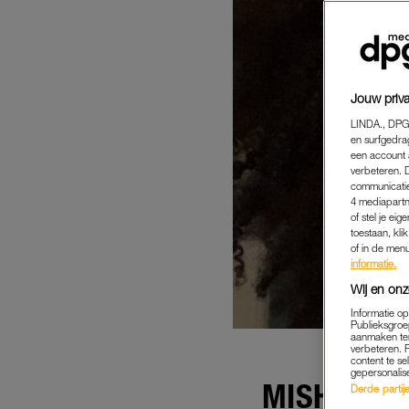
Jouw priva
LINDA., DPG
en surfgedra
een account 
verbeteren. 
communicatie
4 mediapartn
of stel je ei
toestaan, kli
of in de men
informatie.
Wij en onz
Informatie o
Publieksgroe
aanmaken ten
verbeteren. 
content te se
gepersonalis
MISHA: 'G
Derde partijen