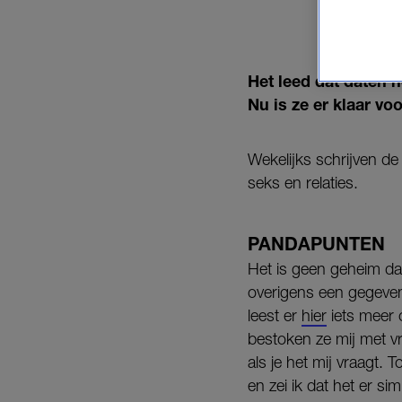
Het leed dat daten h
Nu is ze er klaar vo
Wekelijks schrijven d
seks en relaties.
PANDAPUNTEN
Het is geen geheim dat
overigens een gegeven 
leest er
hier
iets meer 
bestoken ze mij met vr
als je het mij vraagt.
en zei ik dat het er si