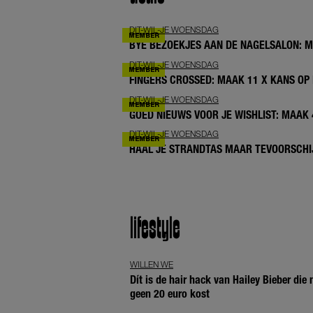
DIT-WIL-JE WOENSDAG
BYE BEZOEKJES AAN DE NAGELSALON: 
DIT-WIL-JE WOENSDAG
FINGERS CROSSED: MAAK 11 X KANS OP 
DIT-WIL-JE WOENSDAG
GOED NIEUWS VOOR JE WISHLIST: MAAK
DIT-WIL-JE WOENSDAG
HAAL JE STRANDTAS MAAR TEVOORSCHIJ
lifestyle
WILLEN WE
Dít is de hair hack van Hailey Bieber die
geen 20 euro kost