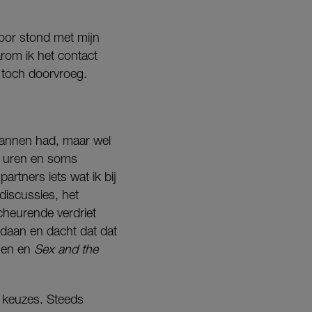
oor stond met mijn
rom ik het contact
r toch doorvroeg.
 mannen had, maar wel
s uren en soms
artners iets wat ik bij
discussies, het
scheurende verdriet
gedaan en dacht dat dat
omen en
Sex and the
jn keuzes. Steeds