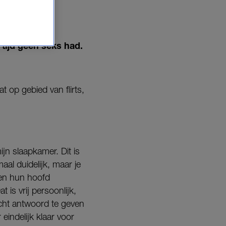
 tijd geen seks had.
t op gebied van flirts,
ijn slaapkamer. Dit is
al duidelijk, maar je
ven hun hoofd
 is vrij persoonlijk,
echt antwoord te geven
eindelijk klaar voor