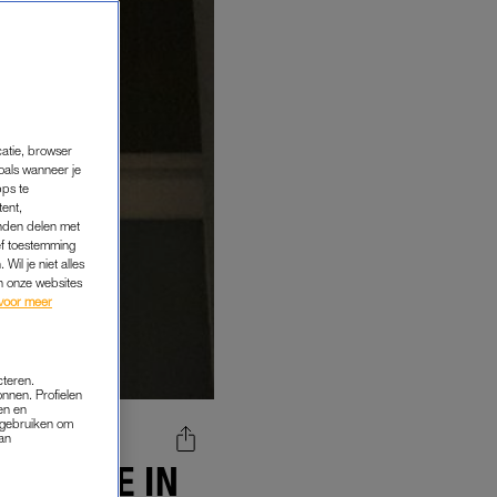
catie, browser
oals wanneer je
pps te
tent,
inden delen met
ef toestemming
Wil je niet alles
an onze websites
voor meer
cteren.
onnen. Profielen
en en
s gebruiken om
van
NENDSTE IN