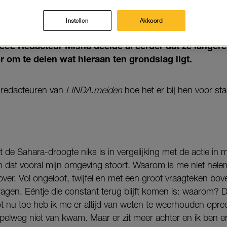
MIJN LEVEN GEWORDEN'
15-04-2022
|
MISHA MARGARITTHA
Instellen
Akkoord
eet. Redacteur Misha deelde al eerder dat ze langere
or om te delen wat hieraan ten grondslag ligt.
e redacteuren van
LINDA.meiden
hoe het er bij hen voor staa
 de Sahara-droogte niks is in vergelijking met de actie in m
dat vooral mijn omgeving stoort. Waarom is me niet helema
over. Vol ongeloof, twijfel en met een groot vraagteken bo
agen. Eéntje die constant terug blijft komen is: waarom? Dat
 Tot nu toe heb ik me er altijd van weten te weerhouden opr
mpelweg niet van kwam. Maar er zit meer achter en ik ben er 