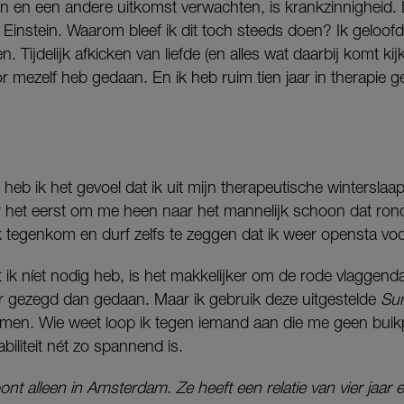
 en een andere uitkomst verwachten, is krankzinnigheid. Di
Einstein. Waarom bleef ik dit toch steeds doen? Ik geloof
 Tijdelijk afkicken van liefde (en alles wat daarbij komt kij
or mezelf heb gedaan. En ik heb ruim tien jaar in therapie g
n heb ik het gevoel dat ik uit mijn therapeutische wintersla
or het eerst om me heen naar het mannelijk schoon dat rondlo
tegenkom en durf zelfs te zeggen dat ik weer opensta voor
 ik níet nodig heb, is het makkelijker om de rode vlaggenda
ker gezegd dan gedaan. Maar ik gebruik deze uitgestelde
Su
men. Wie weet loop ik tegen iemand aan die me geen buikpi
abiliteit nét zo spannend is.
ont alleen in Amsterdam. Ze heeft een relatie van vier jaar