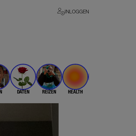
INLOGGEN
N
DATEN
REIZEN
HEALTH
$$$
💄 & 👗