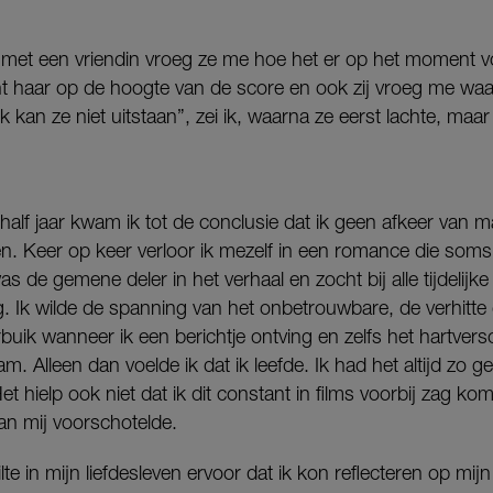
 met een vriendin vroeg ze me hoe het er op het moment v
t haar op de hoogte van de score en ook zij vroeg me waa
k kan ze niet uitstaan”, zei ik, waarna ze eerst lachte, maa
half jaar kwam ik tot de conclusie dat ik geen afkeer van
n. Keer op keer verloor ik mezelf in een romance die som
de gemene deler in het verhaal en zocht bij alle tijdelijke p
. Ik wilde de spanning van het onbetrouwbare, de verhitte 
rbuik wanneer ik een berichtje ontving en zelfs het hartver
. Alleen dan voelde ik dat ik leefde. Ik had het altijd zo 
et hielp ook niet dat ik dit constant in films voorbij zag k
aan mij voorschotelde.
te in mijn liefdesleven ervoor dat ik kon reflecteren op mi