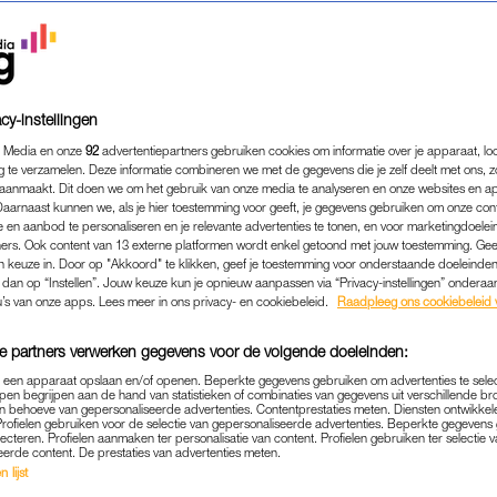
cy-instellingen
 Media en onze
92
advertentiepartners gebruiken cookies om informatie over je apparaat, lo
g te verzamelen. Deze informatie combineren we met de gegevens die je zelf deelt met ons, z
aanmaakt. Dit doen we om het gebruik van onze media te analyseren en onze websites en a
Daarnaast kunnen we, als je hier toestemming voor geeft, je gegevens gebruiken om onze con
 en aanbod te personaliseren en je relevante advertenties te tonen, en voor marketingdoele
ers. Ook content van 13 externe platformen wordt enkel getoond met jouw toestemming. Ge
gen keuze in. Door op "Akkoord" te klikken, geef je toestemming voor onderstaande doeleinden. 
k dan op “Instellen”. Jouw keuze kun je opnieuw aanpassen via “Privacy-instellingen” ondera
u’s van onze apps. Lees meer in ons privacy- en cookiebeleid.
Raadpleeg ons cookiebeleid 
e partners verwerken gegevens voor de volgende doeleinden:
p een apparaat opslaan en/of openen. Beperkte gegevens gebruiken om advertenties te sele
pen begrijpen aan de hand van statistieken of combinaties van gegevens uit verschillende br
 behoeve van gepersonaliseerde advertenties. Contentprestaties meten. Diensten ontwikkel
Profielen gebruiken voor de selectie van gepersonaliseerde advertenties. Beperkte gegeven
REAL LIFE
HOE DATE IK HET?
|
lecteren. Profielen aanmaken ter personalisatie van content. Profielen gebruiken ter selectie 
eerde content. De prestaties van advertenties meten.
EEN SEKS HEBBEN IS HET SPAN
 lijst