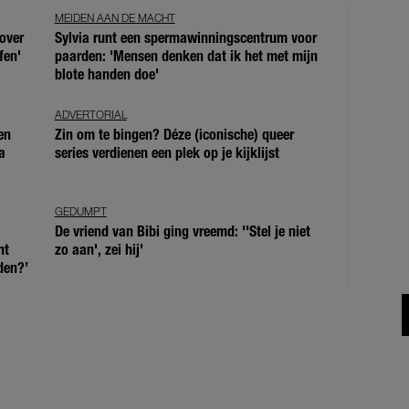
MEIDEN AAN DE MACHT
over
Sylvia runt een spermawinningscentrum voor
fen'
paarden: 'Mensen denken dat ik het met mijn
blote handen doe'
ADVERTORIAL
en
Zin om te bingen? Déze (iconische) queer
a
series verdienen een plek op je kijklijst
GEDUMPT
De vriend van Bibi ging vreemd: ''Stel je niet
ht
zo aan', zei hij'
den?’