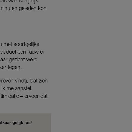
was waarschijnlijk
 minuten geleden kon
 met soortgelijke
viaduct een rauw ei
haar gezicht werd
ker tegen.
even vindt), laat zien
 ik me aanstel.
timidatie – ervoor dat
lkaar gelijk los'