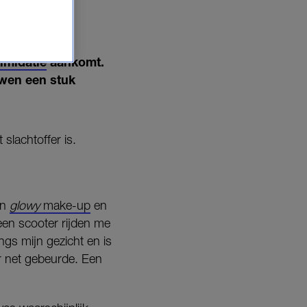
timidatie
aankomt.
uwen een stuk
slachtoffer is.
jn
glowy
make-up
en
 een scooter rijden me
gs mijn gezicht en is
r net gebeurde. Een