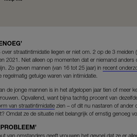
GENOEG’
over straatintimidatie liegen er niet om.
2 op de 3 meiden (v
 en 2021. Niet alleen op momenten dat er niemand anders op
jn. Zo geven mannen (van 16 tot 25 jaar) in
recent onderz
 regelmatig getuige waren van intimidatie.
van de jonge mannen is in het afgelopen jaar tien of meer 
rouwen. Opvallend, want bijna tachtig procent van dezelfd
rm van straatintimidatie
zien – of dit nu nastaren of ande
? Omdat ze de situatie niet belangrijk of ernstig genoeg 
NPROBLEEM’
fout van omstanders geeft vrouwen het gevoel dat ze er all