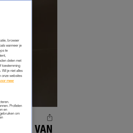
catie, browser
oals wanneer je
pps te
tent,
inden delen met
ef toestemming
Wil je niet alles
an onze websites
voor meer
cteren.
onnen. Profielen
en en
s gebruiken om
van
 HIJ ME VAN