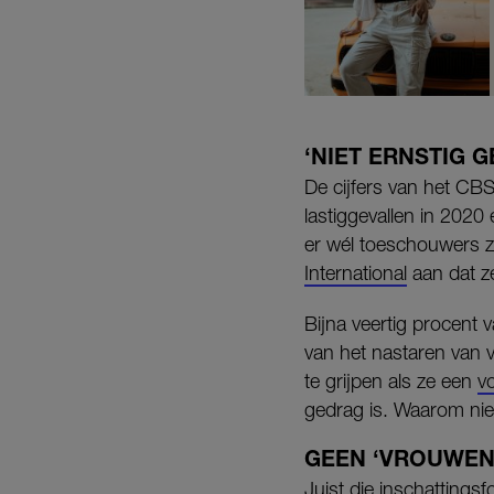
‘NIET ERNSTIG 
De cijfers van het CBS 
lastiggevallen in 2020
er wél toeschouwers zi
International
aan dat ze
Bijna veertig procent 
van het nastaren van v
te grijpen als ze een
vo
gedrag is. Waarom niet
GEEN ‘VROUWE
Juist die inschattings