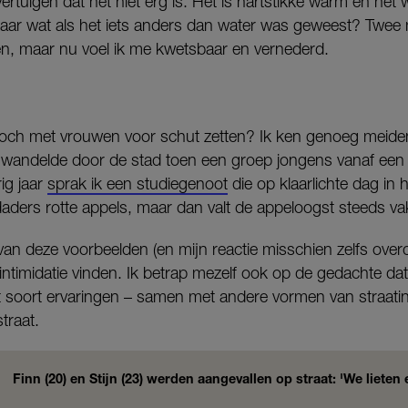
ertuigen dat het niet erg is. Het is hartstikke warm en het 
ar wat als het iets anders dan water was geweest? Twee
n, maar nu voel ik me kwetsbaar en vernederd.
ch met vrouwen voor schut zetten? Ik ken genoeg meiden
n wandelde door de stad toen een groep jongens vanaf een 
ig jaar
sprak ik een studiegenoot
die op klaarlichte dag in 
ers rotte appels, maar dan valt de appeloogst steeds va
 van deze voorbeelden (en mijn reactie misschien zelfs overdr
ntimidatie vinden. Ik betrap mezelf ook op de gedachte dat
dit soort ervaringen – samen met andere vormen van straatin
traat.
Finn (20) en Stijn (23) werden aangevallen op straat: 'We lieten e