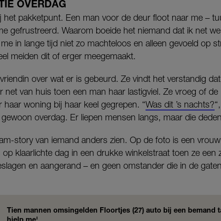
TIE OVERDAG
ij het pakketpunt. Een man voor de deur floot naar me – tuu
e me gefrustreerd. Waarom boeide het niemand dat ik net
me in lange tijd niet zo machteloos en alleen gevoeld op str
veel meiden dit of erger meegemaakt.
vriendin over wat er is gebeurd. Ze vindt het verstandig da
er net van huis toen een man haar lastigviel. Ze vroeg of d
 haar woning bij haar keel gegrepen. “
Was dit ’s nachts?
“
 gewoon overdag. Er liepen mensen langs, maar die deden 
ram-story van iemand anders zien. Op de foto is een vro
s op klaarlichte dag in een drukke winkelstraat toen ze een 
geslagen en aangerand – en geen omstander die in de gaten
Tien mannen omsingelden Floortjes (27) auto bij een bemand 
hielp me'