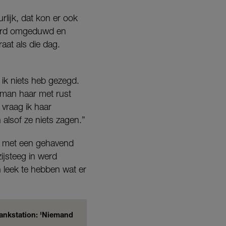
rlijk, dat kon er ook
 werd omgeduwd en
aat als die dag.
t ik niets heb gezegd.
e man haar met rust
, vraag ik haar
alsof ze niets zagen.”
uw met een gehavend
zijsteeg in werd
 leek te hebben wat er
tankstation: 'Niemand