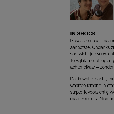
IN SHOCK
Ik was een paar maand
aanbotste. Ondanks zij
voorwiel zijn evenwich
Terwijl ik mezelf opvin
achter elkaar – zond
Dat is wat ik dacht, m
waartoe iemand in staa
stapte ik voorzichtig 
maar zei niets. Niemand