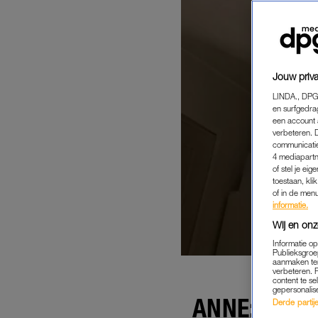
Jouw priva
LINDA., DPG
en surfgedra
een account 
verbeteren. 
communicatie
4 mediapartn
of stel je ei
toestaan, kli
of in de men
informatie.
Wij en onz
Informatie o
Publieksgroe
aanmaken ten
verbeteren. 
content te se
gepersonalis
ANNE: 'MID
Derde partijen