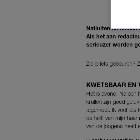
Nafluiten en sissen 
Als het aan redacte
serieuzer worden 
Zie je iets gebeuren? Z
KWETSBAAR EN
Het is avond. Na een 
krullen zijn goed gelu
tegemoet. Ik voel iet
de helft van mijn haa
van de jongens heeft 