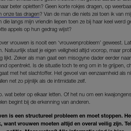
ar beter opletten? Geen korte rokjes dragen, op weerbaar
n onze tas dragen
? Van de man die niets zei toen ik van mij
ie langs mijn vriendin liepen toen ze bij haar keel werd 
otte appels op hun gedrag wijst?
enover vrouwen is nooit een ‘vrouwenprobleem’ geweest. L
 Natuurlijk staat je eigen veiligheid altijd voorop, maar prob
oeg lijkt. Zeker als man gaat een misogyne dader eerder naar
d opentrekt. Is de situatie toch te eng om in te grijpen, c
 gaat met het slachtoffer. Het gevoel van eenzaamheid als n
len net zo pijnlijk als de intimidatie zelf.
. wat beter op elkaar letten. Of het nu om een kwajongen
elen begint bij de erkenning van anderen.
n is een structureel probleem en moet stoppen. Het
, want vrouwen moeten altijd en overal veilig zijn. 