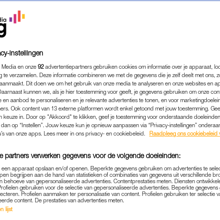
cy-instellingen
 Media en onze
92
advertentiepartners gebruiken cookies om informatie over je apparaat, lo
g te verzamelen. Deze informatie combineren we met de gegevens die je zelf deelt met ons, z
aanmaakt. Dit doen we om het gebruik van onze media te analyseren en onze websites en a
Daarnaast kunnen we, als je hier toestemming voor geeft, je gegevens gebruiken om onze con
 en aanbod te personaliseren en je relevante advertenties te tonen, en voor marketingdoele
ers. Ook content van 13 externe platformen wordt enkel getoond met jouw toestemming. Ge
gen keuze in. Door op "Akkoord" te klikken, geef je toestemming voor onderstaande doeleinden. 
k dan op “Instellen”. Jouw keuze kun je opnieuw aanpassen via “Privacy-instellingen” ondera
u’s van onze apps. Lees meer in ons privacy- en cookiebeleid.
Raadpleeg ons cookiebeleid 
e partners verwerken gegevens voor de volgende doeleinden:
p een apparaat opslaan en/of openen. Beperkte gegevens gebruiken om advertenties te sele
pen begrijpen aan de hand van statistieken of combinaties van gegevens uit verschillende br
 behoeve van gepersonaliseerde advertenties. Contentprestaties meten. Diensten ontwikkel
Profielen gebruiken voor de selectie van gepersonaliseerde advertenties. Beperkte gegeven
REAL LIFE
COLUMN
|
lecteren. Profielen aanmaken ter personalisatie van content. Profielen gebruiken ter selectie 
eerde content. De prestaties van advertenties meten.
DEN OP HET KRUISPUNT DUWDE
 lijst