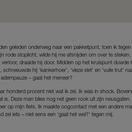
en geleden onderweg naar een pakketpunt, toen ik tegen 
n rode stoplicht, wilde hij me afsnijden om over te steken.
t verloor, draaide hij door. Midden op het kruispunt duwde
g, schreeuwde hij ‘kankerhoer’, ‘vieze slet’ en ‘vuile trut’ n
er adempauze – gaat het meneer?
aar honderd procent niet wat ik zei. Ik was in shock. Boven
t is. Deze man blies nog net geen rook uit zijn neusgaten.
weer op mijn fiets. Ik maakte oogcontact met een andere man
 zei iets – niet eens een ‘gaat het wel?’ tegen mij.