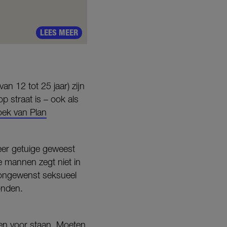
LEES MEER
an 12 tot 25 jaar) zijn
 straat is – ook als
oek van Plan
keer getuige geweest
e mannen zegt niet in
r ongewenst seksueel
vonden.
een voor staan. Moeten