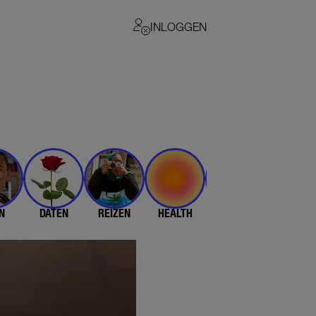
INLOGGEN
N
DATEN
REIZEN
HEALTH
$$$
💄 & 👗