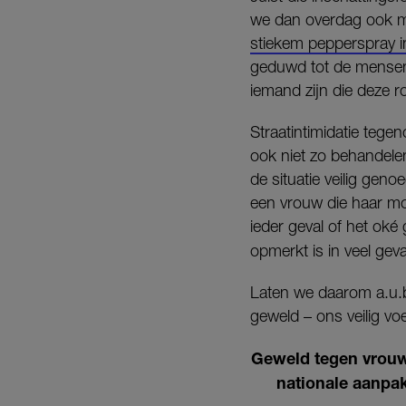
we dan overdag ook ma
stiekem pepperspray i
geduwd tot de mensen d
iemand zijn die deze r
Straatintimidatie teg
ook niet zo behandelen.
de situatie veilig gen
een vrouw die haar mon
ieder geval of het oké
opmerkt is in veel geval
Laten we daarom a.u.b
geweld – ons veilig vo
Geweld tegen vrouwe
nationale aanpak