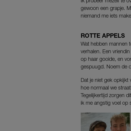
Ik probeer mezelf te ov
gewoon een grapje. Ma
niemand me iets make
ROTTE APPELS
Wat hebben mannen to
verhalen. Een vriendi
op haar gooide, en vor
gespuugd. Noem de dad
Dat je niet gek opkijkt
hoe normaal we straati
Tegelijkertijd zorgen 
ik me angstig voel op s