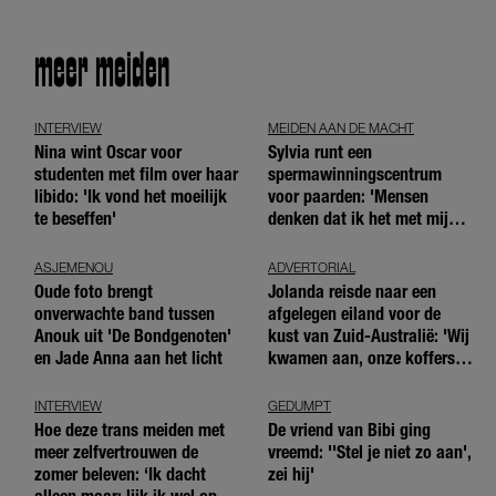
meer meiden
INTERVIEW
MEIDEN AAN DE MACHT
Nina wint Oscar voor
Sylvia runt een
studenten met film over haar
spermawinningscentrum
libido: 'Ik vond het moeilijk
voor paarden: 'Mensen
te beseffen'
denken dat ik het met mijn
blote handen doe'
ASJEMENOU
ADVERTORIAL
Oude foto brengt
Jolanda reisde naar een
onverwachte band tussen
afgelegen eiland voor de
Anouk uit 'De Bondgenoten'
kust van Zuid-Australië: 'Wij
en Jade Anna aan het licht
kwamen aan, onze koffers
niet'
INTERVIEW
GEDUMPT
Hoe deze trans meiden met
De vriend van Bibi ging
meer zelfvertrouwen de
vreemd: ''Stel je niet zo aan',
zomer beleven: ‘Ik dacht
zei hij'