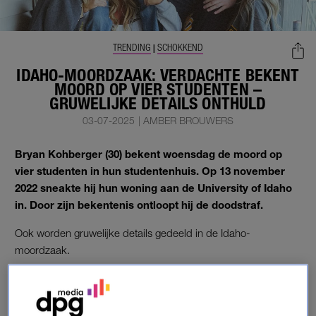
TRENDING
SCHOKKEND
|
IDAHO-MOORDZAAK: VERDACHTE BEKENT
MOORD OP VIER STUDENTEN –
GRUWELIJKE DETAILS ONTHULD
03-07-2025
|
AMBER BROUWERS
Bryan Kohberger (30) bekent woensdag de moord op
vier studenten in hun studentenhuis. Op 13 november
2022 sneakte hij hun woning aan de University of Idaho
in.
Door zijn bekentenis ontloopt hij de doodstraf.
Ook worden gruwelijke details gedeeld in de Idaho-
moordzaak.
IDAHO-MOORDZAAK
Kaylee Goncalves (21), Madison Mogen (21), Ethan Chapin