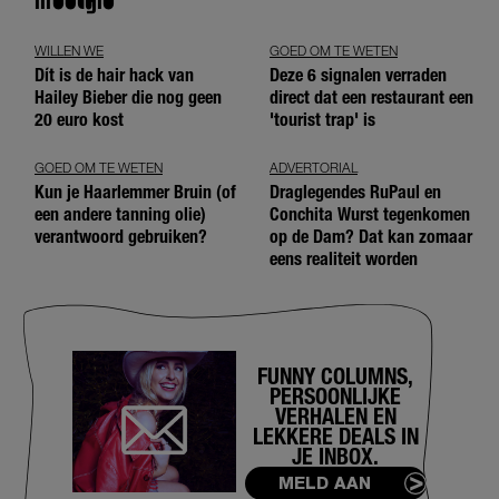
WILLEN WE
GOED OM TE WETEN
Dít is de hair hack van
Deze 6 signalen verraden
Hailey Bieber die nog geen
direct dat een restaurant een
20 euro kost
'tourist trap' is
GOED OM TE WETEN
ADVERTORIAL
Kun je Haarlemmer Bruin (of
Draglegendes RuPaul en
een andere tanning olie)
Conchita Wurst tegenkomen
verantwoord gebruiken?
op de Dam? Dat kan zomaar
eens realiteit worden
FUNNY COLUMNS,
PERSOONLIJKE
VERHALEN EN
LEKKERE DEALS IN
JE INBOX.
MELD AAN