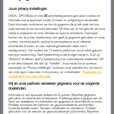
(20) en Xana Kernodle (20) werden in hun slaap om het leven
Jouw privacy-instellingen
gebracht. D
e wereld was in shock. Twee maanden later werd
LINDA., DPG Media en onze
92
advertentiepartners gebruiken cookies om
Kohberger, een student criminologie, als verdachte opgepakt.
informatie over je apparaat, locatie, browser en surfgedrag te verzamelen.
Deze informatie combineren we met de gegevens die je zelf deelt met ons,
zoals wanneer je een account aanmaakt. Dit doen we om het gebruik van onze
Na een schikking met justitie pleit hij nu schuldig aan vier
media te analyseren en onze websites en apps te verbeteren. Daarnaast
moorden met voorbedachten rade. Het blijft onduidelijk
kunnen we, als je hier toestemming voor geeft, je gegevens gebruiken om onze
waarom hij de moorden pleegde. Door zijn schuldbekentenis
content, communicatie en aanbod te personaliseren en je relevante
advertenties te tonen, en voor marketingdoeleinden delen met 4
is hij ook niet wettelijk verplicht om dit te bekennen.
mediapartners. Ook content van 13 externe platformen wordt enkel getoond
met jouw toestemming. Geef toestemming of stel je eigen keuze in. Door op
"Akkoord" te klikken, geef je toestemming voor onderstaande doeleinden. Wil
je niet alles toestaan, klik dan op “Instellen”. Jouw keuze kun je opnieuw
GRUWELIJKE NACHT
aanpassen via “Privacy-instellingen” onderaan onze websites of in de menu’s
Wel deelde het Openbaar Ministerie horrordetails uit het
van onze apps. Lees meer in ons privacy- en cookiebeleid.
Raadpleeg ons
cookiebeleid voor meer informatie.
bewijsmateriaal. Acht maanden voor de moord bestelde hij het
Wij en onze partners verwerken gegevens voor de volgende
mes waarmee hij de studenten om het leven bracht. Er was
doeleinden:
geen bewijs dat hij in die tijd ooit contact had met één van de
Informatie op een apparaat opslaan en/of openen. Beperkte gegevens
slachtoffers.
gebruiken om advertenties te selecteren. Publieksgroepen begrijpen aan de
hand van statistieken of combinaties van gegevens uit verschillende bronnen.
Profielen aanmaken ten behoeve van gepersonaliseerde advertenties.
Op beelden is te zien dat Kohberger die beruchte nacht zijn
Contentprestaties meten. Diensten ontwikkelen en verbeteren. Profielen
gebruiken voor de selectie van gepersonaliseerde advertenties. Beperkte
auto achter het studentenhuis parkeerde. Met een donker