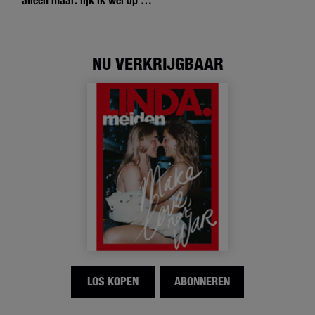
alleen maar: lijk ik wel op de
andere meiden?’
NU VERKRIJGBAAR
LOS KOPEN
ABONNEREN