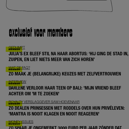
exclusief voor members
GEDUMPT
JULIA’S EX BLEEF STIL NA HAAR ABORTUS: ‘HIJ GING DE STAD IN,
ZUIPEN, EN LIET NIETS MEER VAN ZICH HOREN’
WAT DE FAQ?
ZO MAAK JE (BELANGRIJKE) KEUZES MET ZELFVERTROUWEN
INTERVIEW
DARLENE VERLOOR HAAR TEEN OP BALI: 'MIJN VRIEND BLEEF
ACHTER OM 'M TE ZOEKEN'
ROYALTY VERSLAGGEVER SAM HOEVENAAR
ZO DEALEN PRINSESSEN MET RODDELS OVER HUN PRIVÉLEVEN:
'MANTRA IS NOOIT KLAGEN EN NOOIT REAGEREN'
MONEY ISSUES
ZO SPAAR JE ONGEMERKT 3000 EURO PER JAAR ZÓNDER DAT