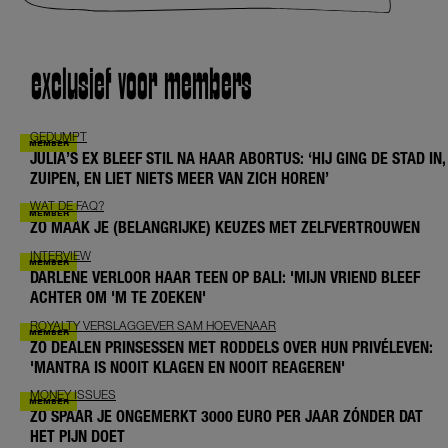
exclusief voor members
GEDUMPT
JULIA’S EX BLEEF STIL NA HAAR ABORTUS: ‘HIJ GING DE STAD IN,
ZUIPEN, EN LIET NIETS MEER VAN ZICH HOREN’
WAT DE FAQ?
ZO MAAK JE (BELANGRIJKE) KEUZES MET ZELFVERTROUWEN
INTERVIEW
DARLENE VERLOOR HAAR TEEN OP BALI: 'MIJN VRIEND BLEEF
ACHTER OM 'M TE ZOEKEN'
ROYALTY VERSLAGGEVER SAM HOEVENAAR
ZO DEALEN PRINSESSEN MET RODDELS OVER HUN PRIVÉLEVEN:
'MANTRA IS NOOIT KLAGEN EN NOOIT REAGEREN'
MONEY ISSUES
ZO SPAAR JE ONGEMERKT 3000 EURO PER JAAR ZÓNDER DAT
HET PIJN DOET