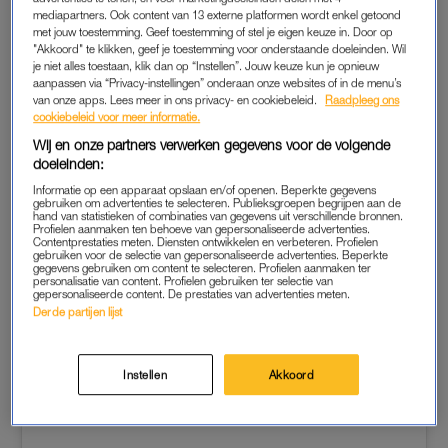
Tekst loopt door onder de post.
mediapartners. Ook content van 13 externe platformen wordt enkel getoond
met jouw toestemming. Geef toestemming of stel je eigen keuze in. Door op
"Akkoord" te klikken, geef je toestemming voor onderstaande doeleinden. Wil
je niet alles toestaan, klik dan op “Instellen”. Jouw keuze kun je opnieuw
aanpassen via “Privacy-instellingen” onderaan onze websites of in de menu’s
van onze apps. Lees meer in ons privacy- en cookiebeleid.
Raadpleeg ons
cookiebeleid voor meer informatie.
Wij en onze partners verwerken gegevens voor de volgende
doeleinden:
Informatie op een apparaat opslaan en/of openen. Beperkte gegevens
gebruiken om advertenties te selecteren. Publieksgroepen begrijpen aan de
hand van statistieken of combinaties van gegevens uit verschillende bronnen.
Profielen aanmaken ten behoeve van gepersonaliseerde advertenties.
Contentprestaties meten. Diensten ontwikkelen en verbeteren. Profielen
gebruiken voor de selectie van gepersonaliseerde advertenties. Beperkte
gegevens gebruiken om content te selecteren. Profielen aanmaken ter
personalisatie van content. Profielen gebruiken ter selectie van
gepersonaliseerde content. De prestaties van advertenties meten.
Derde partijen lijst
Instellen
Akkoord
Dit bericht op Instagram bekijken