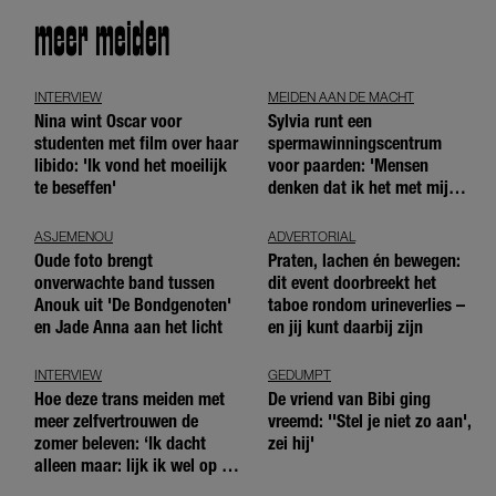
meer meiden
INTERVIEW
MEIDEN AAN DE MACHT
Nina wint Oscar voor
Sylvia runt een
studenten met film over haar
spermawinningscentrum
libido: 'Ik vond het moeilijk
voor paarden: 'Mensen
te beseffen'
denken dat ik het met mijn
blote handen doe'
ASJEMENOU
ADVERTORIAL
Oude foto brengt
Praten, lachen én bewegen:
onverwachte band tussen
dit event doorbreekt het
Anouk uit 'De Bondgenoten'
taboe rondom urineverlies –
en Jade Anna aan het licht
en jij kunt daarbij zijn
INTERVIEW
GEDUMPT
Hoe deze trans meiden met
De vriend van Bibi ging
meer zelfvertrouwen de
vreemd: ''Stel je niet zo aan',
zomer beleven: ‘Ik dacht
zei hij'
alleen maar: lijk ik wel op de
andere meiden?’