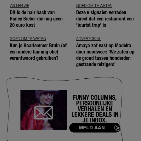
WILLEN WE
GOED OM TE WETEN
Dít is de hair hack van
Deze 6 signalen verraden
Hailey Bieber die nog geen
direct dat een restaurant een
20 euro kost
'tourist trap' is
GOED OM TE WETEN
ADVERTORIAL
Kun je Haarlemmer Bruin (of
Amaya zat vast op Madeira
een andere tanning olie)
door noodweer: 'We zaten op
verantwoord gebruiken?
de grond tussen honderden
gestrande reizigers'
FUNNY COLUMNS,
PERSOONLIJKE
VERHALEN EN
LEKKERE DEALS IN
JE INBOX.
MELD AAN