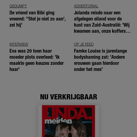
GEDUMPT
ADVERTORIAL
De vriend van Bibi ging
Jolanda reisde naar een
vreemd: ''Stel je niet zo aan',
afgelegen eiland voor de
zei hij'
kust van Zuid-Australië: 'Wij
kwamen aan, onze koffers
niet'
INTERVIEW
OP JE FEED
Eva was 20 toen haar
Famke Louise is jarenlange
moeder plots overleed: 'Ik
bodyshaming zat: 'Andere
maakte geen keuzes zonder
vrouwen gaan hierdoor
haar'
onder het mes'
NU VERKRIJGBAAR