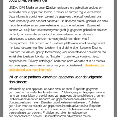
Jouw privacy-instellingen
Hij sabbelde zijn vingers nat, waardoor zijn vingers nat waren
LINDA., DPG Media en onze
92
advertentiepartners gebruiken cookies om
en vingerde me even. En toen gleed hij vanachter in me.
informatie over je apparaat, locatie, browser en surfgedrag te verzamelen.
Deze informatie combineren we met de gegevens die je zelf deelt met ons,
Ondertussen zoende en hijgde hij in mijn nek. Het was een
zoals wanneer je een account aanmaakt. Dit doen we om het gebruik van onze
quicky. Maar wel heel
intiem
, zo samen voor het slapengaan in
media te analyseren en onze websites en apps te verbeteren. Daarnaast
kunnen we, als je hier toestemming voor geeft, je gegevens gebruiken om onze
het donker. We doen het vaak op deze manier. Ik denk twee
content, communicatie en aanbod te personaliseren en je relevante
keer per week. Het enige onhandige vind ik het sperma in me
advertenties te tonen, en voor marketingdoeleinden delen met 4
voor het slapengaan. Ik ga altijd na de seks nog naar de wc,
mediapartners. Ook content van 13 externe platformen wordt enkel getoond
met jouw toestemming. Geef toestemming of stel je eigen keuze in. Door op
maar toch drupt het daarna nog na. Vind ik niet chill.’
"Akkoord" te klikken, geef je toestemming voor onderstaande doeleinden. Wil
je niet alles toestaan, klik dan op “Instellen”. Jouw keuze kun je opnieuw
Kwam jij ook klaar?
aanpassen via “Privacy-instellingen” onderaan onze websites of in de menu’s
van onze apps. Lees meer in ons privacy- en cookiebeleid.
Raadpleeg ons
‘Gister niet, maar regelmatig wel hoor. Niet zo vaak als hij,
cookiebeleid voor meer informatie.
maar wel vaak genoeg. Als we seks hebben op de manier hoe
Wij en onze partners verwerken gegevens voor de volgende
we het gister deden, pak ik vaak een
vibrator
erbij. Die leg ik
doeleinden:
dan op mijn clitoris, terwijl hij me penetreert. Vaak kom ik dan
Informatie op een apparaat opslaan en/of openen. Beperkte gegevens
klaar. Ik weet niet waarom we dat gister niet deden. Ik was
gebruiken om advertenties te selecteren. Publieksgroepen begrijpen aan de
hand van statistieken of combinaties van gegevens uit verschillende bronnen.
denk ik moe.’
Profielen aanmaken ten behoeve van gepersonaliseerde advertenties.
Contentprestaties meten. Diensten ontwikkelen en verbeteren. Profielen
gebruiken voor de selectie van gepersonaliseerde advertenties. Beperkte
gegevens gebruiken om content te selecteren. Profielen aanmaken ter
personalisatie van content. Profielen gebruiken ter selectie van
Bas: 'Het voordeel van single
gepersonaliseerde content. De prestaties van advertenties meten.