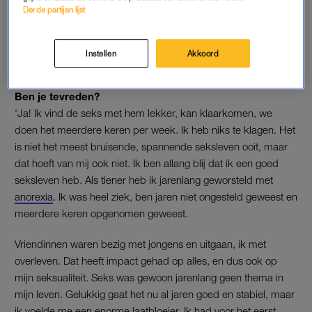
zijn, was dat ik met veel
Derde partijen lijst
verschillende mensen naar
bed kon'
Instellen
Akkoord
LEES MEER
Ben je tevreden?
‘Ja! Ik vind de seks met hem lekker, kan klaarkomen, we
doen het meerdere keren per week. Ik heb niks te klagen. Het
is niet het meest bruisende, spannende seksleven ooit, maar
dat hoeft van mij ook niet. Ik ben allang blij dat ik een goed
seksleven heb. Als tiener heb ik jarenlang geworsteld met
anorexia
. Ik was heel ziek, ben jaren niet ongesteld geweest en
meerdere keren opgenomen geweest.
Vriendinnen waren bezig met jongens en uitgaan, ik met
overleven. Dat heeft impact gehad op alles, en dus ook op
mijn seksualiteit. Seks was gewoon jarenlang geen thema in
mijn leven. Gelukkig gaat het nu al jaren goed en stabiel, maar
ik voelde me een enorme laatbloeier. Ik had voor het eerst