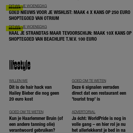
DIT-WIL-JE WOENSDAG
GOED NIEUWS VOOR JE WISHLIST: MAAK 4 X KANS OP 250 EURO
SHOPTEGOED VAN OTRIUM
DIT-WIL-JE WOENSDAG
HAAL JE STRANDTAS MAAR TEVOORSCHIJN: MAAK 10X KANS OP
SHOPTEGOED VAN BEACHLIFE T.W.V. 100 EURO
lifestyle
WILLEN WE
GOED OM TE WETEN
Dít is de hair hack van
Deze 6 signalen verraden
Hailey Bieber die nog geen
direct dat een restaurant een
20 euro kost
'tourist trap' is
GOED OM TE WETEN
ADVERTORIAL
Kun je Haarlemmer Bruin (of
Ja écht: WorldPride is nog in
een andere tanning olie)
volle gang – en hier rol je nu
verantwoord gebruiken?
het allerlekkerst je bed in na