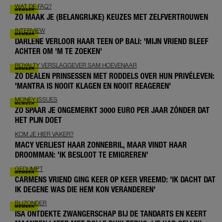
WAT DE FAQ?
ZO MAAK JE (BELANGRIJKE) KEUZES MET ZELFVERTROUWEN
INTERVIEW
DARLENE VERLOOR HAAR TEEN OP BALI: 'MIJN VRIEND BLEEF
ACHTER OM 'M TE ZOEKEN'
ROYALTY VERSLAGGEVER SAM HOEVENAAR
ZO DEALEN PRINSESSEN MET RODDELS OVER HUN PRIVÉLEVEN:
'MANTRA IS NOOIT KLAGEN EN NOOIT REAGEREN'
MONEY ISSUES
ZO SPAAR JE ONGEMERKT 3000 EURO PER JAAR ZÓNDER DAT
HET PIJN DOET
KOM JE HIER VAKER?
MACY VERLIEST HAAR ZONNEBRIL, MAAR VINDT HAAR
DROOMMAN: 'IK BESLOOT TE EMIGREREN'
GEDUMPT
CARMENS VRIEND GING KEER OP KEER VREEMD: 'IK DACHT DAT
IK DEGENE WAS DIE HEM KON VERANDEREN'
BIJZONDER
ISA ONTDEKTE ZWANGERSCHAP BIJ DE TANDARTS EN KEERT