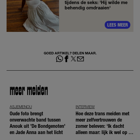
tijdens de seks: 'Hij wilde me
behendig omdraaien'
LEES MEER
GOED ARTIKEL? DELEN MAAR.
meer meiden
ASJEMENOU
INTERVIEW
Oude foto brengt
Hoe deze trans meiden met
onverwachte band tussen
meer zelfvertrouwen de
Anouk uit 'De Bondgenoten'
zomer beleven: ‘Ik dacht
en Jade Anna aan het licht
alleen maar: lijk ik wel op de
andere meiden?’