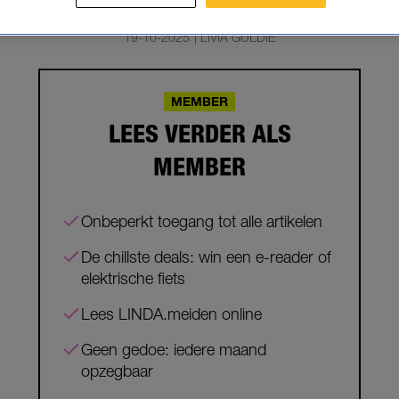
CHULD AF: 'ZO BEN JE GOEDKO
19-10-2025
|
LIVIA GULDIE
MEMBER
LEES VERDER ALS
MEMBER
Onbeperkt toegang tot alle artikelen
De chillste deals: win een e-reader of
elektrische fiets
Lees LINDA.meiden online
Geen gedoe: iedere maand
opzegbaar