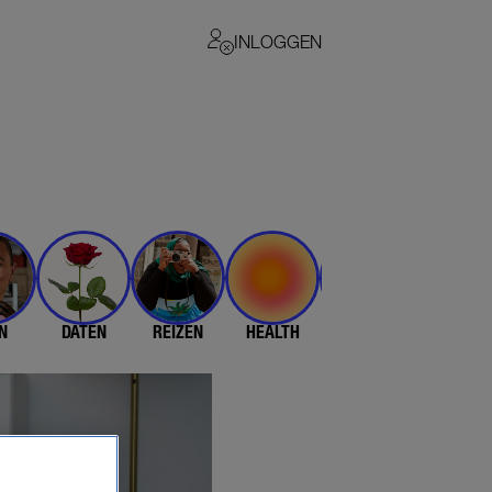
INLOGGEN
N
DATEN
REIZEN
HEALTH
$$$
💄 & 👗