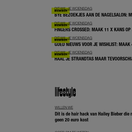
DIT-WIL-JE WOENSDAG
BYE BEZOEKJES AAN DE NAGELSALON: 
DIT-WIL-JE WOENSDAG
FINGERS CROSSED: MAAK 11 X KANS OP 
DIT-WIL-JE WOENSDAG
GOED NIEUWS VOOR JE WISHLIST: MAAK
DIT-WIL-JE WOENSDAG
HAAL JE STRANDTAS MAAR TEVOORSCHIJ
lifestyle
WILLEN WE
Dít is de hair hack van Hailey Bieber die
geen 20 euro kost