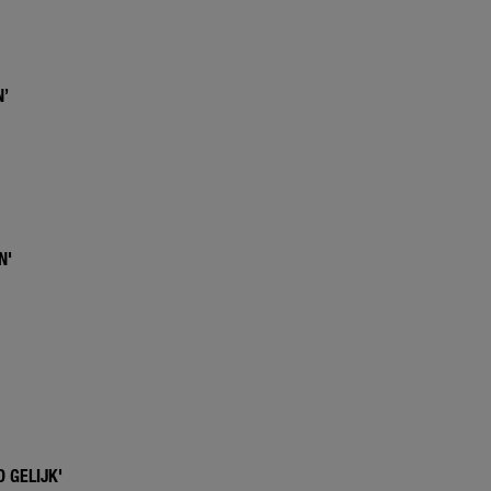
N’
N'
 GELIJK'