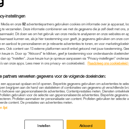
cy-instellingen
 Media en onze
92
advertentiepartners gebruiken cookies om informatie over je apparaat, lo
g te verzamelen. Deze informatie combineren we met de gegevens die je zelf deelt met ons, z
aanmaakt. Dit doen we om het gebruik van onze media te analyseren en onze websites en a
Daarnaast kunnen we, als je hier toestemming voor geeft, je gegevens gebruiken om onze con
 en aanbod te personaliseren en je relevante advertenties te tonen, en voor marketingdoele
ers. Ook content van 13 externe platformen wordt enkel getoond met jouw toestemming. Ge
gen keuze in. Door op "Akkoord" te klikken, geef je toestemming voor onderstaande doeleinden. 
k dan op “Instellen”. Jouw keuze kun je opnieuw aanpassen via “Privacy-instellingen” ondera
u’s van onze apps. Lees meer in ons privacy- en cookiebeleid.
Raadpleeg ons cookiebeleid 
e partners verwerken gegevens voor de volgende doeleinden:
p een apparaat opslaan en/of openen. Beperkte gegevens gebruiken om advertenties te sele
pen begrijpen aan de hand van statistieken of combinaties van gegevens uit verschillende br
 behoeve van gepersonaliseerde advertenties. Contentprestaties meten. Diensten ontwikkel
Profielen gebruiken voor de selectie van gepersonaliseerde advertenties. Beperkte gegeven
lecteren. Profielen aanmaken ter personalisatie van content. Profielen gebruiken ter selectie 
eerde content. De prestaties van advertenties meten.
 lijst
MEMBER
GOEIE TIP
|
A (29) BETAALT OP DÉZE MANI
Instellen
Akkoord