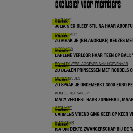
exclusief voor members
GEDUMPT
JULIA’S EX BLEEF STIL NA HAAR ABORTUS
WAT DE FAQ?
ZO MAAK JE (BELANGRIJKE) KEUZES M
INTERVIEW
DARLENE VERLOOR HAAR TEEN OP BALI: 
ROYALTY VERSLAGGEVER SAM HOEVENAAR
ZO DEALEN PRINSESSEN MET RODDELS O
MONEY ISSUES
ZO SPAAR JE ONGEMERKT 3000 EURO PE
KOM JE HIER VAKER?
MACY VERLIEST HAAR ZONNEBRIL, MAAR
GEDUMPT
CARMENS VRIEND GING KEER OP KEER V
BIJZONDER
ISA ONTDEKTE ZWANGERSCHAP BIJ DE T