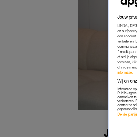
Jouw priva
LINDA., DPG
en surfgedra
een account 
verbeteren. 
communicatie
4 mediapartn
of stel je ei
toestaan, kli
of in de men
informatie.
Wij en onz
Informatie o
Publieksgroe
aanmaken ten
verbeteren. 
content te se
gepersonalis
Derde partijen
JESSIC