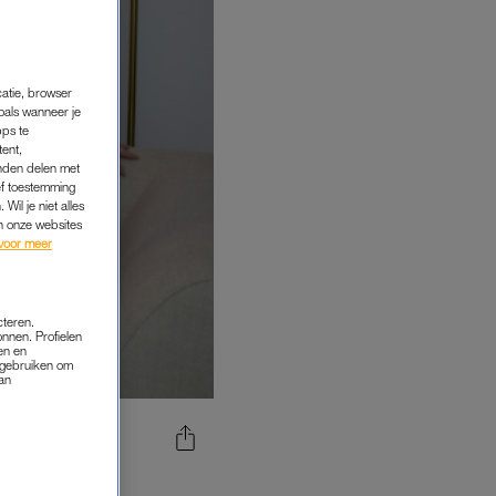
catie, browser
oals wanneer je
pps te
tent,
inden delen met
ef toestemming
Wil je niet alles
an onze websites
voor meer
cteren.
onnen. Profielen
en en
s gebruiken om
van
ER HAAR