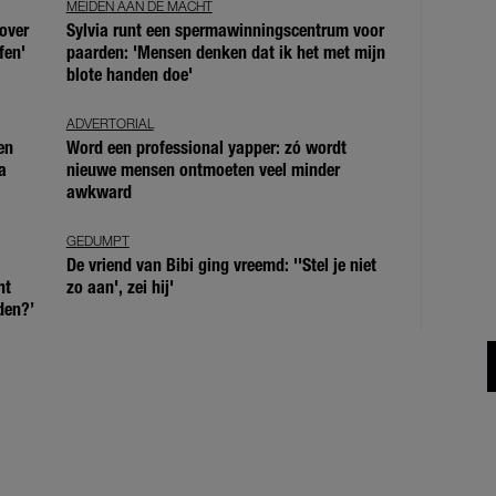
MEIDEN AAN DE MACHT
over
Sylvia runt een spermawinningscentrum voor
fen'
paarden: 'Mensen denken dat ik het met mijn
blote handen doe'
ADVERTORIAL
en
Word een professional yapper: zó wordt
a
nieuwe mensen ontmoeten veel minder
awkward
GEDUMPT
De vriend van Bibi ging vreemd: ''Stel je niet
ht
zo aan', zei hij'
den?’