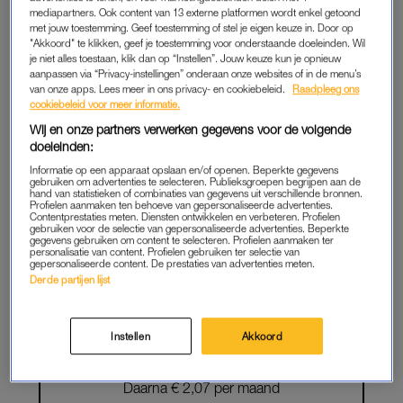
mediapartners. Ook content van 13 externe platformen wordt enkel getoond
LEES VERDER ALS
met jouw toestemming. Geef toestemming of stel je eigen keuze in. Door op
"Akkoord" te klikken, geef je toestemming voor onderstaande doeleinden. Wil
MEMBER
je niet alles toestaan, klik dan op “Instellen”. Jouw keuze kun je opnieuw
aanpassen via “Privacy-instellingen” onderaan onze websites of in de menu’s
van onze apps. Lees meer in ons privacy- en cookiebeleid.
Raadpleeg ons
cookiebeleid voor meer informatie.
Onbeperkt toegang tot alle artikelen
Wij en onze partners verwerken gegevens voor de volgende
doeleinden:
De chillste deals: win een e-reader of
Informatie op een apparaat opslaan en/of openen. Beperkte gegevens
elektrische fiets
gebruiken om advertenties te selecteren. Publieksgroepen begrijpen aan de
hand van statistieken of combinaties van gegevens uit verschillende bronnen.
Profielen aanmaken ten behoeve van gepersonaliseerde advertenties.
Lees LINDA.meiden online
Contentprestaties meten. Diensten ontwikkelen en verbeteren. Profielen
gebruiken voor de selectie van gepersonaliseerde advertenties. Beperkte
gegevens gebruiken om content te selecteren. Profielen aanmaken ter
Geen gedoe: iedere maand
personalisatie van content. Profielen gebruiken ter selectie van
gepersonaliseerde content. De prestaties van advertenties meten.
opzegbaar
Derde partijen lijst
START GRATIS
Instellen
Akkoord
MAAND
Daarna € 2,07 per maand