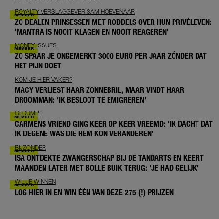
ROYALTY VERSLAGGEVER SAM HOEVENAAR
ZO DEALEN PRINSESSEN MET RODDELS OVER HUN PRIVÉLEVEN:
'MANTRA IS NOOIT KLAGEN EN NOOIT REAGEREN'
MONEY ISSUES
ZO SPAAR JE ONGEMERKT 3000 EURO PER JAAR ZÓNDER DAT
HET PIJN DOET
KOM JE HIER VAKER?
MACY VERLIEST HAAR ZONNEBRIL, MAAR VINDT HAAR
DROOMMAN: 'IK BESLOOT TE EMIGREREN'
GEDUMPT
CARMENS VRIEND GING KEER OP KEER VREEMD: 'IK DACHT DAT
IK DEGENE WAS DIE HEM KON VERANDEREN'
BIJZONDER
ISA ONTDEKTE ZWANGERSCHAP BIJ DE TANDARTS EN KEERT
MAANDEN LATER MET BOLLE BUIK TERUG: 'JE HAD GELIJK'
WIL JE WINNEN
LOG HIER IN EN WIN ÉÉN VAN DEZE 275 (!) PRIJZEN