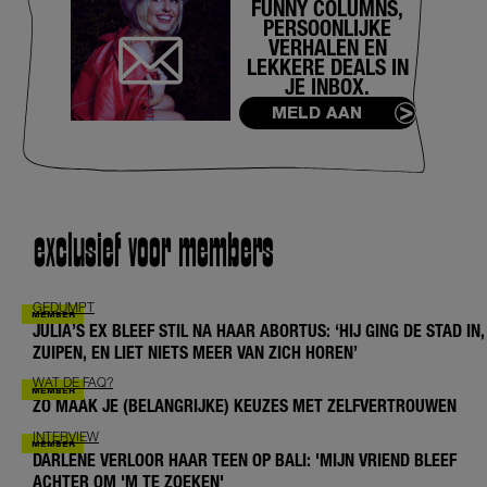
FUNNY COLUMNS,
PERSOONLIJKE
VERHALEN EN
LEKKERE DEALS IN
JE INBOX.
MELD AAN
exclusief voor members
GEDUMPT
JULIA’S EX BLEEF STIL NA HAAR ABORTUS: ‘HIJ GING DE STAD IN,
ZUIPEN, EN LIET NIETS MEER VAN ZICH HOREN’
WAT DE FAQ?
ZO MAAK JE (BELANGRIJKE) KEUZES MET ZELFVERTROUWEN
INTERVIEW
DARLENE VERLOOR HAAR TEEN OP BALI: 'MIJN VRIEND BLEEF
ACHTER OM 'M TE ZOEKEN'