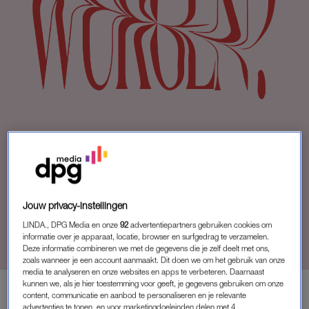
ACHTERGROND
Jouw privacy-instellingen
ELODIE (26) WERKT IN TBS-KLINIEK:
LINDA., DPG Media en onze
92
advertentiepartners gebruiken cookies om
'HET KAN ZOMAAR DIE HOCKEYVADER
informatie over je apparaat, locatie, browser en surfgedrag te verzamelen.
ZIJN'
Deze informatie combineren we met de gegevens die je zelf deelt met ons,
zoals wanneer je een account aanmaakt. Dit doen we om het gebruik van onze
media te analyseren en onze websites en apps te verbeteren. Daarnaast
kunnen we, als je hier toestemming voor geeft, je gegevens gebruiken om onze
content, communicatie en aanbod te personaliseren en je relevante
MEMBER
advertenties te tonen, en voor marketingdoeleinden delen met 4