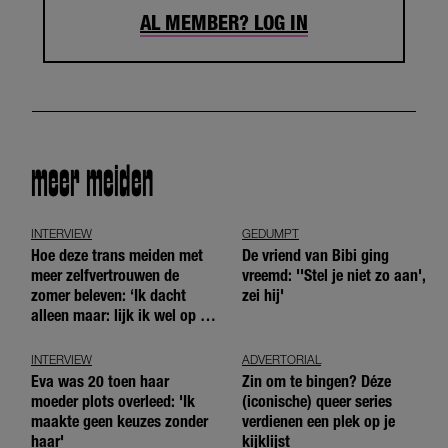
AL MEMBER? LOG IN
meer meiden
INTERVIEW
GEDUMPT
Hoe deze trans meiden met
De vriend van Bibi ging
meer zelfvertrouwen de
vreemd: ''Stel je niet zo aan',
zomer beleven: ‘Ik dacht
zei hij'
alleen maar: lijk ik wel op de
andere meiden?’
INTERVIEW
ADVERTORIAL
Eva was 20 toen haar
Zin om te bingen? Déze
moeder plots overleed: 'Ik
(iconische) queer series
maakte geen keuzes zonder
verdienen een plek op je
haar'
kijklijst