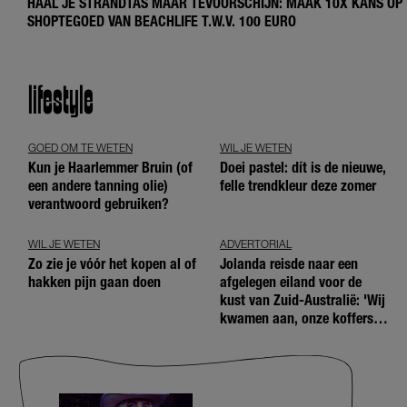
HAAL JE STRANDTAS MAAR TEVOORSCHIJN: MAAK 10X KANS OP
SHOPTEGOED VAN BEACHLIFE T.W.V. 100 EURO
lifestyle
GOED OM TE WETEN
WIL JE WETEN
Kun je Haarlemmer Bruin (of
Doei pastel: dít is de nieuwe,
een andere tanning olie)
felle trendkleur deze zomer
verantwoord gebruiken?
WIL JE WETEN
ADVERTORIAL
Zo zie je vóór het kopen al of
Jolanda reisde naar een
hakken pijn gaan doen
afgelegen eiland voor de
kust van Zuid-Australië: 'Wij
kwamen aan, onze koffers
niet'