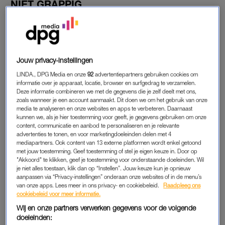
NIET GRAPPIG
Veronique: “Net als ik, verwacht ik dat je vandaag de dag nog
steeds klant bent bij de bank waar je je eerste rekening
opende. Ga eens na hoeveel rente je daar over je spaargeld
ontvangt? De spaarrente die mijn ‘oude vertrouwde’ bank
Jouw privacy-instellingen
biedt, levert mij echt geen pepernoot op. Aan het einde van
LINDA., DPG Media en onze
92
advertentiepartners gebruiken cookies om
het jaar ontvang ik daar een schamele 80 euro. Echt niet
informatie over je apparaat, locatie, browser en surfgedrag te verzamelen.
grappig. Maar ik heb ontdekt hoe dat anders kan en zo lastig
Deze informatie combineren we met de gegevens die je zelf deelt met ons,
zoals wanneer je een account aanmaakt. Dit doen we om het gebruik van onze
blijkt dat niet.
media te analyseren en onze websites en apps te verbeteren. Daarnaast
kunnen we, als je hier toestemming voor geeft, je gegevens gebruiken om onze
Laten we er eerst een flashback in knallen: terug naar de
content, communicatie en aanbod te personaliseren en je relevante
advertenties te tonen, en voor marketingdoeleinden delen met 4
pandemie. Na corona begon de inflatie te stijgen. Alles werd
mediapartners. Ook content van 13 externe platformen wordt enkel getoond
duurder. Zelfs toiletpapier werd vervelend duur. Om de inflatie
met jouw toestemming. Geef toestemming of stel je eigen keuze in. Door op
te bestrijden, besloot de Europese Centrale Bank het
"Akkoord" te klikken, geef je toestemming voor onderstaande doeleinden. Wil
je niet alles toestaan, klik dan op “Instellen”. Jouw keuze kun je opnieuw
rentepercentage te verhogen. Ik zal je een les economie
aanpassen via “Privacy-instellingen” onderaan onze websites of in de menu’s
besparen, maar hogere rente is dus een tool om inflatie te
van onze apps. Lees meer in ons privacy- en cookiebeleid.
Raadpleeg ons
cookiebeleid voor meer informatie.
bestrijden.
Wij en onze partners verwerken gegevens voor de volgende
doeleinden: