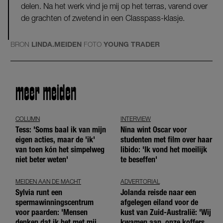
delen. Na het werk vind je mij op het terras, varend over
de grachten of zwetend in een Classpass-klasje.
BRON
LINDA.MEIDEN
FOTO
YOUNG TRADER
meer meiden
COLUMN
INTERVIEW
Tess: 'Soms baal ik van mijn
Nina wint Oscar voor
eigen acties, maar de 'ik'
studenten met film over haar
van toen kón het simpelweg
libido: 'Ik vond het moeilijk
niet beter weten'
te beseffen'
MEIDEN AAN DE MACHT
ADVERTORIAL
Sylvia runt een
Jolanda reisde naar een
spermawinningscentrum
afgelegen eiland voor de
voor paarden: 'Mensen
kust van Zuid-Australië: 'Wij
denken dat ik het met mijn
kwamen aan, onze koffers