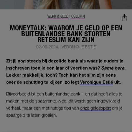
WERK & GELD
COLUMN
|
MONEYTALK: WAAROM JE GELD OP EEN
BUITENLANDSE BANK STORTEN
RETESLIM KAN ZIJN
02-08-2024
|
VERONIQUE ESTIÉ
Zit jij nog steeds bij dezelfde bank als waar je ouders je
inschreven toen je een jaar of veertien was?
Same here
.
Lekker makkelijk, toch? Toch kan het slim zijn eens
over de schutting te kijken, zo legt
Veronique Estié
uit.
Bijvoorbeeld bij een buitenlandse bank – en dat heeft alles te
maken met de spaarrente. Nee, dit wordt geen ingewikkeld
verhaal, maar een met nuttige tips van
onze geldexpert
om je
spaargeld te laten groeien.