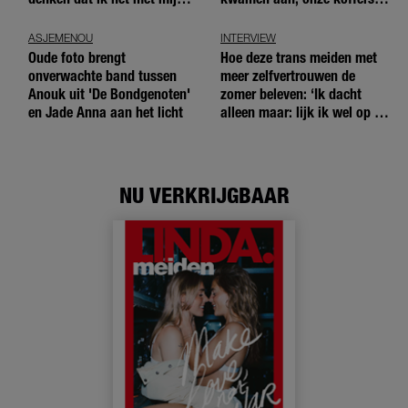
blote handen doe'
niet'
ASJEMENOU
INTERVIEW
Oude foto brengt
Hoe deze trans meiden met
onverwachte band tussen
meer zelfvertrouwen de
Anouk uit 'De Bondgenoten'
zomer beleven: ‘Ik dacht
en Jade Anna aan het licht
alleen maar: lijk ik wel op de
andere meiden?’
NU VERKRIJGBAAR