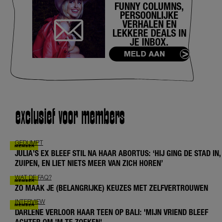
FUNNY COLUMNS,
PERSOONLIJKE
VERHALEN EN
LEKKERE DEALS IN
JE INBOX.
MELD AAN
exclusief voor members
GEDUMPT
JULIA’S EX BLEEF STIL NA HAAR ABORTUS: ‘HIJ GING DE STAD IN,
ZUIPEN, EN LIET NIETS MEER VAN ZICH HOREN’
WAT DE FAQ?
ZO MAAK JE (BELANGRIJKE) KEUZES MET ZELFVERTROUWEN
INTERVIEW
DARLENE VERLOOR HAAR TEEN OP BALI: 'MIJN VRIEND BLEEF