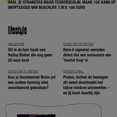
HAAL JE STRANDTAS MAAR TEVOORSCHIJN: MAAK 10X KANS OP
SHOPTEGOED VAN BEACHLIFE T.W.V. 100 EURO
lifestyle
WILLEN WE
GOED OM TE WETEN
Dít is de hair hack van
Deze 6 signalen verraden
Hailey Bieber die nog geen
direct dat een restaurant een
20 euro kost
'tourist trap' is
GOED OM TE WETEN
ADVERTORIAL
Kun je Haarlemmer Bruin (of
Praten, lachen én bewegen:
een andere tanning olie)
dit event doorbreekt het
verantwoord gebruiken?
taboe rondom urineverlies –
en jij kunt daarbij zijn