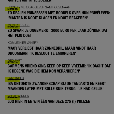
ACHTER OM 'M TE ZOEKEN'
ROYALTY VERSLAGGEVER SAM HOEVENAAR
ZO DEALEN PRINSESSEN MET RODDELS OVER HUN PRIVÉLEVEN:
'MANTRA IS NOOIT KLAGEN EN NOOIT REAGEREN'
MONEY ISSUES
ZO SPAAR JE ONGEMERKT 3000 EURO PER JAAR ZÓNDER DAT
HET PIJN DOET
KOM JE HIER VAKER?
MACY VERLIEST HAAR ZONNEBRIL, MAAR VINDT HAAR
DROOMMAN: 'IK BESLOOT TE EMIGREREN'
GEDUMPT
CARMENS VRIEND GING KEER OP KEER VREEMD: 'IK DACHT DAT
IK DEGENE WAS DIE HEM KON VERANDEREN'
BIJZONDER
ISA ONTDEKTE ZWANGERSCHAP BIJ DE TANDARTS EN KEERT
MAANDEN LATER MET BOLLE BUIK TERUG: 'JE HAD GELIJK'
WIL JE WINNEN
LOG HIER IN EN WIN ÉÉN VAN DEZE 275 (!) PRIJZEN