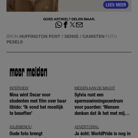
LEES MEER
GOED ARTIKEL? DELEN MAAR.
BRON
HUFFINGTON POST / SENSE / CANISTEN
FOTO
PEXELS
meer meiden
INTERVIEW
MEIDEN AAN DE MACHT
Nina wint Oscar voor
Sylvia runt een
studenten met film over haar
spermawinningscentrum
libido: 'Ik vond het moeilijk
voor paarden: 'Mensen
te beseffen'
denken dat ik het met mijn
blote handen doe'
ASJEMENOU
ADVERTORIAL
Oude foto brengt
Ja écht: WorldPride is nog in