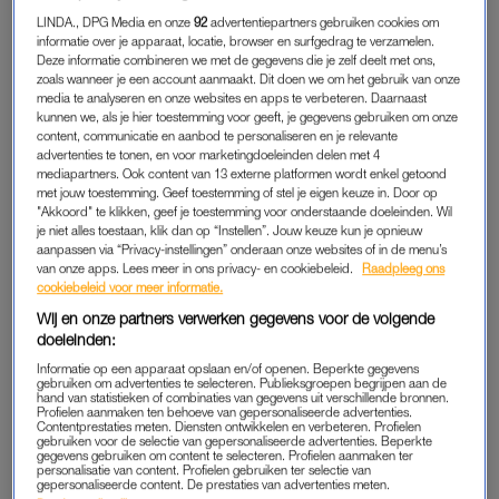
hebben in 2014 namelijk een verbod ingesteld op kanten
LINDA., DPG Media en onze
92
advertentiepartners gebruiken cookies om
onderbroeken. Ja, écht. De wet verbiedt vrouwen synthetisch
informatie over je apparaat, locatie, browser en surfgedrag te verzamelen.
Deze informatie combineren we met de gegevens die je zelf deelt met ons,
kanten ondergoed te dragen. Dit heeft niks met preutsheid te
zoals wanneer je een account aanmaakt. Dit doen we om het gebruik van onze
maken. De
higher ups
maken zich zorgen om de gezondheid
media te analyseren en onze websites en apps te verbeteren. Daarnaast
kunnen we, als je hier toestemming voor geeft, je gegevens gebruiken om onze
tussen de benen van dragers.
content, communicatie en aanbod te personaliseren en je relevante
advertenties te tonen, en voor marketingdoeleinden delen met 4
Kanten ondergoed absorbeert vloeistoffen en afscheiding
mediapartners. Ook content van 13 externe platformen wordt enkel getoond
met jouw toestemming. Geef toestemming of stel je eigen keuze in. Door op
namelijk minder goed. De wet verbiedt het dragen van
"Akkoord" te klikken, geef je toestemming voor onderstaande doeleinden. Wil
ondergoed dat ‘de drempel van drie procent vochtopname
je niet alles toestaan, klik dan op “Instellen”. Jouw keuze kun je opnieuw
niet haalt’, schreef
The Moscow Times
toen het verbod
aanpassen via “Privacy-instellingen” onderaan onze websites of in de menu’s
van onze apps. Lees meer in ons privacy- en cookiebeleid.
Raadpleeg ons
ingesteld werd. ‘De vochtopname in veel van de populairste
cookiebeleid voor meer informatie.
synthetische materiaalmengels voor kanten slipjes bedraagt
Wij en onze partners verwerken gegevens voor de volgende
naar verluidt 3 tot 3,6 procent.’
doeleinden:
Informatie op een apparaat opslaan en/of openen. Beperkte gegevens
Het verbod heeft in Kazachstan geleid tot ‘Panties for the
gebruiken om advertenties te selecteren. Publieksgroepen begrijpen aan de
hand van statistieken of combinaties van gegevens uit verschillende bronnen.
president’-demonstraties. Demonstranten waren het niet eens
Profielen aanmaken ten behoeve van gepersonaliseerde advertenties.
Contentprestaties meten. Diensten ontwikkelen en verbeteren. Profielen
met het feit dat de overheid bepaalde wat zij wel of niet
gebruiken voor de selectie van gepersonaliseerde advertenties. Beperkte
gegevens gebruiken om content te selecteren. Profielen aanmaken ter
mochten dragen. ‘Alsof alle problemen in het land zijn opgelost
personalisatie van content. Profielen gebruiken ter selectie van
en het enige wat nog aangepakt moet worden
gepersonaliseerde content. De prestaties van advertenties meten.