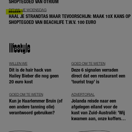
SHOPTEGOED VAN OTRIUM
DIT-WIL-JE WOENSDAG
HAAL JE STRANDTAS MAAR TEVOORSCHIJN: MAAK 10X KANS OP
SHOPTEGOED VAN BEACHLIFE T.W.V. 100 EURO
lifestyle
WILLEN WE
GOED OM TE WETEN
Dít is de hair hack van
Deze 6 signalen verraden
Hailey Bieber die nog geen
direct dat een restaurant een
20 euro kost
'tourist trap' is
GOED OM TE WETEN
ADVERTORIAL
Kun je Haarlemmer Bruin (of
Jolanda reisde naar een
een andere tanning olie)
afgelegen eiland voor de
verantwoord gebruiken?
kust van Zuid-Australië: 'Wij
kwamen aan, onze koffers
niet'