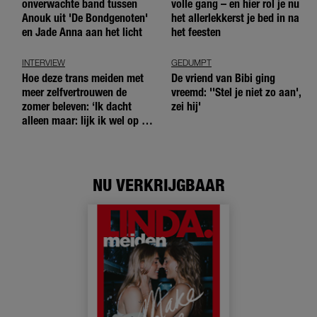
onverwachte band tussen
volle gang – en hier rol je nu
Anouk uit 'De Bondgenoten'
het allerlekkerst je bed in na
en Jade Anna aan het licht
het feesten
INTERVIEW
GEDUMPT
Hoe deze trans meiden met
De vriend van Bibi ging
meer zelfvertrouwen de
vreemd: ''Stel je niet zo aan',
zomer beleven: ‘Ik dacht
zei hij'
alleen maar: lijk ik wel op de
andere meiden?’
NU VERKRIJGBAAR