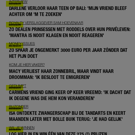
INTERVIEW
DARLENE VERLOOR HAAR TEEN OP BALI: 'MIJN VRIEND BLEEF
ACHTER OM 'M TE ZOEKEN'
ROYALTY VERSLAGGEVER SAM HOEVENAAR
ZO DEALEN PRINSESSEN MET RODDELS OVER HUN PRIVÉLEVEN:
'MANTRA IS NOOIT KLAGEN EN NOOIT REAGEREN'
MONEY ISSUES
ZO SPAAR JE ONGEMERKT 3000 EURO PER JAAR ZÓNDER DAT
HET PIJN DOET
KOM JE HIER VAKER?
MACY VERLIEST HAAR ZONNEBRIL, MAAR VINDT HAAR
DROOMMAN: 'IK BESLOOT TE EMIGREREN'
GEDUMPT
CARMENS VRIEND GING KEER OP KEER VREEMD: 'IK DACHT DAT
IK DEGENE WAS DIE HEM KON VERANDEREN'
BIJZONDER
ISA ONTDEKTE ZWANGERSCHAP BIJ DE TANDARTS EN KEERT
MAANDEN LATER MET BOLLE BUIK TERUG: 'JE HAD GELIJK'
WIL JE WINNEN
LOG HIER IN EN WIN ÉÉN VAN DEZE 275 (!) PRIJZEN