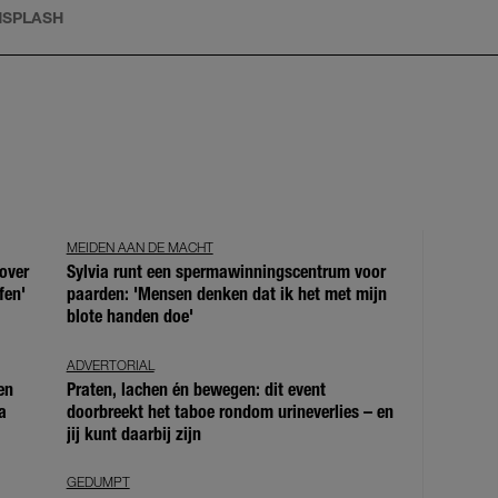
NSPLASH
MEIDEN AAN DE MACHT
over
Sylvia runt een spermawinningscentrum voor
fen'
paarden: 'Mensen denken dat ik het met mijn
blote handen doe'
ADVERTORIAL
en
Praten, lachen én bewegen: dit event
a
doorbreekt het taboe rondom urineverlies – en
jij kunt daarbij zijn
GEDUMPT