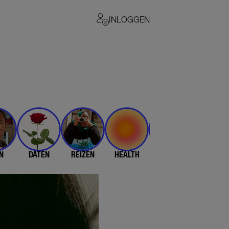
INLOGGEN
N
DATEN
REIZEN
HEALTH
$$$
💄 & 👗