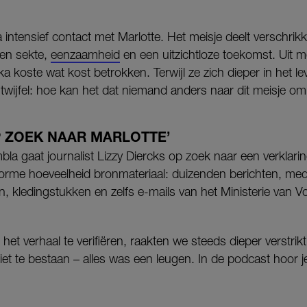
 intensief contact met Marlotte. Het meisje deelt verschrikk
een sekte,
eenzaamheid
en een uitzichtloze toekomst. Uit m
ika koste wat kost betrokken.
Terwijl ze zich dieper in het l
 twijfel: hoe kan het dat niemand anders naar dit meisje om
P ZOEK NAAR MARLOTTE’
la gaat journalist Lizzy Diercks op zoek naar een verklarin
rme hoeveelheid bronmateriaal: duizenden berichten, med
 kledingstukken en zelfs e-mails van het Ministerie van V
het verhaal te verifiëren, raakten we steeds dieper verstrikt
 niet te bestaan – alles was een leugen. In de podcast hoor 