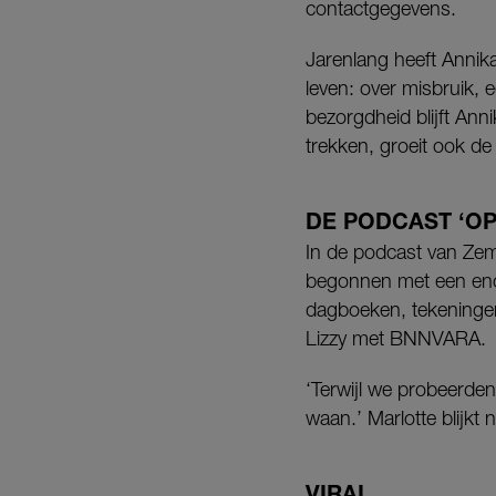
contactgegevens.
Jarenlang heeft Annika
leven: over misbruik, 
bezorgdheid blijft Ann
trekken, groeit ook de
DE PODCAST ‘O
In de podcast van Zemb
begonnen met een eno
dagboeken, tekeningen,
Lizzy met BNNVARA.
‘Terwijl we probeerden 
waan.’ Marlotte blijkt
VIRAL