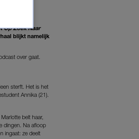
st
Op Zoek Naar
haal blijkt namelijk
podcast over gaat.
leen sterft. Het is het
estudent Annika (21).
Marlotte belt haar,
e dingen. Na afloop
n ingaat: ze deelt