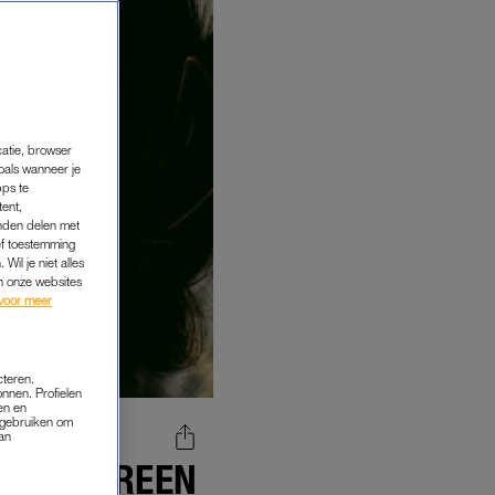
catie, browser
oals wanneer je
pps te
tent,
inden delen met
ef toestemming
Wil je niet alles
an onze websites
voor meer
cteren.
onnen. Profielen
en en
s gebruiken om
van
AR IEDEREEN