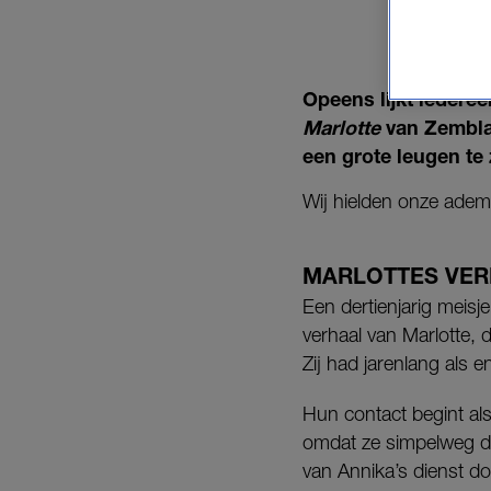
Opeens lijkt iedere
Marlotte
van Zembla g
een grote leugen te z
Wij hielden onze adem i
MARLOTTES VE
Een dertienjarig meisje 
verhaal van Marlotte, 
Zij had jarenlang als e
Hun contact begint als
omdat ze simpelweg de
van Annika’s dienst do