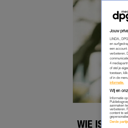
Jouw priva
LINDA., DPG
en surfgedra
een account 
verbeteren. 
communicatie
4 mediapartn
of stel je ei
toestaan, kli
of in de men
informatie.
Wij en onz
Informatie o
Publieksgroe
aanmaken ten
verbeteren. 
content te se
gepersonalis
WIE IS MAR
Derde partijen