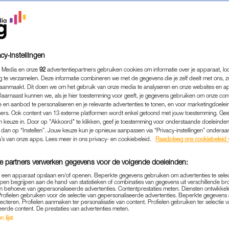
cy-instellingen
 Media en onze
92
advertentiepartners gebruiken cookies om informatie over je apparaat, lo
g te verzamelen. Deze informatie combineren we met de gegevens die je zelf deelt met ons, z
aanmaakt. Dit doen we om het gebruik van onze media te analyseren en onze websites en a
Daarnaast kunnen we, als je hier toestemming voor geeft, je gegevens gebruiken om onze con
 en aanbod te personaliseren en je relevante advertenties te tonen, en voor marketingdoele
ers. Ook content van 13 externe platformen wordt enkel getoond met jouw toestemming. Ge
gen keuze in. Door op "Akkoord" te klikken, geef je toestemming voor onderstaande doeleinden. 
k dan op “Instellen”. Jouw keuze kun je opnieuw aanpassen via “Privacy-instellingen” ondera
u’s van onze apps. Lees meer in ons privacy- en cookiebeleid.
Raadpleeg ons cookiebeleid 
e partners verwerken gegevens voor de volgende doeleinden:
p een apparaat opslaan en/of openen. Beperkte gegevens gebruiken om advertenties te sele
pen begrijpen aan de hand van statistieken of combinaties van gegevens uit verschillende br
 behoeve van gepersonaliseerde advertenties. Contentprestaties meten. Diensten ontwikkel
Profielen gebruiken voor de selectie van gepersonaliseerde advertenties. Beperkte gegeven
TRENDING
LUISTEREN
|
lecteren. Profielen aanmaken ter personalisatie van content. Profielen gebruiken ter selectie 
eerde content. De prestaties van advertenties meten.
LOTTE? DÍT IS DE PODCAST WA
 lijst