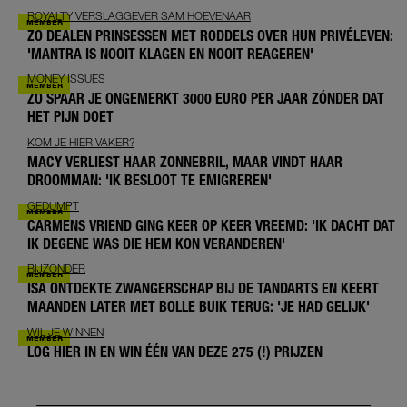
ROYALTY VERSLAGGEVER SAM HOEVENAAR
ZO DEALEN PRINSESSEN MET RODDELS OVER HUN PRIVÉLEVEN:
'MANTRA IS NOOIT KLAGEN EN NOOIT REAGEREN'
MONEY ISSUES
ZO SPAAR JE ONGEMERKT 3000 EURO PER JAAR ZÓNDER DAT
HET PIJN DOET
KOM JE HIER VAKER?
MACY VERLIEST HAAR ZONNEBRIL, MAAR VINDT HAAR
DROOMMAN: 'IK BESLOOT TE EMIGREREN'
GEDUMPT
CARMENS VRIEND GING KEER OP KEER VREEMD: 'IK DACHT DAT
IK DEGENE WAS DIE HEM KON VERANDEREN'
BIJZONDER
ISA ONTDEKTE ZWANGERSCHAP BIJ DE TANDARTS EN KEERT
MAANDEN LATER MET BOLLE BUIK TERUG: 'JE HAD GELIJK'
WIL JE WINNEN
LOG HIER IN EN WIN ÉÉN VAN DEZE 275 (!) PRIJZEN