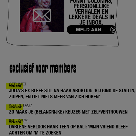
FUNNY COLUMNS,
PERSOONLIJKE
VERHALEN EN
LEKKERE DEALS IN
JE INBOX.
MELD AAN
exclusief voor members
GEDUMPT
JULIA’S EX BLEEF STIL NA HAAR ABORTUS: ‘HIJ GING DE STAD IN,
ZUIPEN, EN LIET NIETS MEER VAN ZICH HOREN’
WAT DE FAQ?
ZO MAAK JE (BELANGRIJKE) KEUZES MET ZELFVERTROUWEN
INTERVIEW
DARLENE VERLOOR HAAR TEEN OP BALI: 'MIJN VRIEND BLEEF
ACHTER OM 'M TE ZOEKEN'