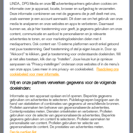
Na een avondje in de kroeg ging Grace mee met een jongen
LINDA., DPG Media en onze
92
advertentiepartners gebruiken cookies om
informatie over je apparaat, locatie, browser en surfgedrag te verzamelen.
die ze al wat langer kende. Eenmaal thuis wilde ze dat hij er
Deze informatie combineren we met de gegevens die je zelf deelt met ons,
een condoom bij pakte. Dat had hij liever niet, maar uiteindelijk
zoals wanneer je een account aanmaakt. Dit doen we om het gebruik van onze
media te analyseren en onze websites en apps te verbeteren. Daarnaast
gaf hij met tegenzin toe.
“De volgende dag werd ik wakker met
kunnen we, als je hier toestemming voor geeft, je gegevens gebruiken om onze
een betaalverzoek van 1,50 euro”,
deelt ze. Ja, voor het
content, communicatie en aanbod te personaliseren en je relevante
voorbehoedsmiddel.
advertenties te tonen, en voor marketingdoeleinden delen met 4
mediapartners. Ook content van 13 externe platformen wordt enkel getoond
met jouw toestemming. Geef toestemming of stel je eigen keuze in. Door op
Noah (23): ‘Mijn beste vriendin hield bij hoe vaak ik naar
"Akkoord" te klikken, geef je toestemming voor onderstaande doeleinden. Wil
het toilet ging’
je niet alles toestaan, klik dan op “Instellen”. Jouw keuze kun je opnieuw
aanpassen via “Privacy-instellingen” onderaan onze websites of in de menu’s
De ouders van Noah’s beste vriendin vierden hun trouwdag en
van onze apps. Lees meer in ons privacy- en cookiebeleid.
Raadpleeg ons
nodigden Noah en haar familie uit om te komen eten. Wat de
cookiebeleid voor meer informatie.
23-jarige niet doorhad was dat haar beste vriendin bijhield
Wij en onze partners verwerken gegevens voor de volgende
hoeveel iedereen at, dronk én
hoe vaak zij het toilet
doeleinden:
bezochten.
“Eerlijk gezegd was het een domper op een
Informatie op een apparaat opslaan en/of openen. Beperkte gegevens
gebruiken om advertenties te selecteren. Publieksgroepen begrijpen aan de
gezellig avond”, vertelt ze.
hand van statistieken of combinaties van gegevens uit verschillende bronnen.
Profielen aanmaken ten behoeve van gepersonaliseerde advertenties.
Contentprestaties meten. Diensten ontwikkelen en verbeteren. Profielen
Lynn (24): ‘Of ik wilde meebetalen aan het
gebruiken voor de selectie van gepersonaliseerde advertenties. Beperkte
gegevens gebruiken om content te selecteren. Profielen aanmaken ter
afscheidscadeau van collega die ik niet ken’
personalisatie van content. Profielen gebruiken ter selectie van
gepersonaliseerde content. De prestaties van advertenties meten.
Toen het pensioen van Lynns collega naderde, ging men met
Derde partijen lijst