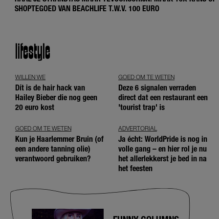
SHOPTEGOED VAN BEACHLIFE T.W.V. 100 EURO
lifestyle
WILLEN WE
GOED OM TE WETEN
Dít is de hair hack van
Deze 6 signalen verraden
Hailey Bieber die nog geen
direct dat een restaurant een
20 euro kost
'tourist trap' is
GOED OM TE WETEN
ADVERTORIAL
Kun je Haarlemmer Bruin (of
Ja écht: WorldPride is nog in
een andere tanning olie)
volle gang – en hier rol je nu
verantwoord gebruiken?
het allerlekkerst je bed in na
het feesten