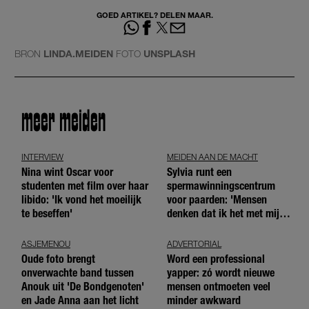
GOED ARTIKEL? DELEN MAAR.
BRON
LINDA.MEIDEN
FOTO
UNSPLASH
meer meiden
INTERVIEW
MEIDEN AAN DE MACHT
Nina wint Oscar voor
Sylvia runt een
studenten met film over haar
spermawinningscentrum
libido: 'Ik vond het moeilijk
voor paarden: 'Mensen
te beseffen'
denken dat ik het met mijn
blote handen doe'
ASJEMENOU
ADVERTORIAL
Oude foto brengt
Word een professional
onverwachte band tussen
yapper: zó wordt nieuwe
Anouk uit 'De Bondgenoten'
mensen ontmoeten veel
en Jade Anna aan het licht
minder awkward