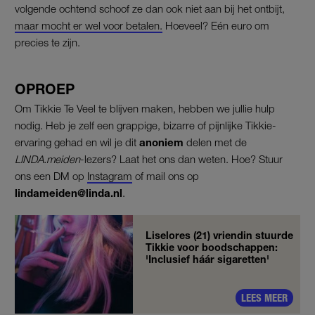
volgende ochtend schoof ze dan ook niet aan bij het ontbijt,
maar mocht er wel voor betalen.
Hoeveel? Eén euro om
precies te zijn.
OPROEP
Om Tikkie Te Veel te blijven maken, hebben we jullie hulp
nodig. Heb je zelf een grappige, bizarre of pijnlijke Tikkie-
ervaring gehad en wil je dit
anoniem
delen met de
LINDA.meiden
-lezers? Laat het ons dan weten. Hoe? Stuur
ons een DM op
Instagram
of mail ons op
lindameiden@linda.nl
.
Liselores (21) vriendin stuurde
Tikkie voor boodschappen:
'Inclusief háár sigaretten'
LEES MEER