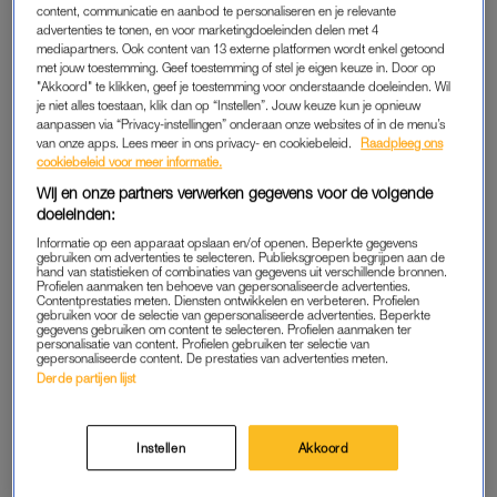
content, communicatie en aanbod te personaliseren en je relevante
Uiteindelijk heb ik een modeopleiding gedaan. Ik vond het
advertenties te tonen, en voor marketingdoeleinden delen met 4
mediapartners. Ook content van 13 externe platformen wordt enkel getoond
leuk, maar het was niet altijd makkelijk. Tekenen,
met jouw toestemming. Geef toestemming of stel je eigen keuze in. Door op
verhoudingen inschatten – tja, dat is lastig als je het niet goed
"Akkoord" te klikken, geef je toestemming voor onderstaande doeleinden. Wil
kunt inschatten. Gelukkig kreeg ik veel hulp.”
je niet alles toestaan, klik dan op “Instellen”. Jouw keuze kun je opnieuw
aanpassen via “Privacy-instellingen” onderaan onze websites of in de menu’s
van onze apps. Lees meer in ons privacy- en cookiebeleid.
Raadpleeg ons
Erik: “Lisa was een modelleerling. Ze wilde graag, hield zich
cookiebeleid voor meer informatie.
aan de regels en had daardoor een grote gunfactor. Iedereen
Wij en onze partners verwerken gegevens voor de volgende
hielp mee met haar opdrachten.” Helaas lukte het Lisa na haar
doeleinden:
afstuderen niet om een baan in haar werkveld te vinden.
Informatie op een apparaat opslaan en/of openen. Beperkte gegevens
gebruiken om advertenties te selecteren. Publieksgroepen begrijpen aan de
hand van statistieken of combinaties van gegevens uit verschillende bronnen.
Profielen aanmaken ten behoeve van gepersonaliseerde advertenties.
Naomi (28) heeft autisme:
Contentprestaties meten. Diensten ontwikkelen en verbeteren. Profielen
gebruiken voor de selectie van gepersonaliseerde advertenties. Beperkte
'Medicatie kan het leven
gegevens gebruiken om content te selecteren. Profielen aanmaken ter
makkelijker maken'
personalisatie van content. Profielen gebruiken ter selectie van
gepersonaliseerde content. De prestaties van advertenties meten.
Derde partijen lijst
LEES MEER
Instellen
Akkoord
NIET ZICHTBAAR