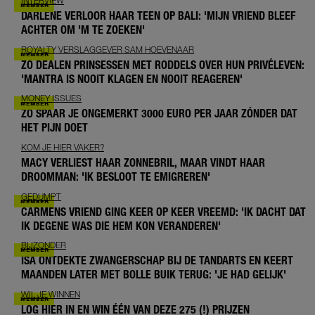
INTERVIEW
DARLENE VERLOOR HAAR TEEN OP BALI: 'MIJN VRIEND BLEEF
ACHTER OM 'M TE ZOEKEN'
ROYALTY VERSLAGGEVER SAM HOEVENAAR
ZO DEALEN PRINSESSEN MET RODDELS OVER HUN PRIVÉLEVEN:
'MANTRA IS NOOIT KLAGEN EN NOOIT REAGEREN'
MONEY ISSUES
ZO SPAAR JE ONGEMERKT 3000 EURO PER JAAR ZÓNDER DAT
HET PIJN DOET
KOM JE HIER VAKER?
MACY VERLIEST HAAR ZONNEBRIL, MAAR VINDT HAAR
DROOMMAN: 'IK BESLOOT TE EMIGREREN'
GEDUMPT
CARMENS VRIEND GING KEER OP KEER VREEMD: 'IK DACHT DAT
IK DEGENE WAS DIE HEM KON VERANDEREN'
BIJZONDER
ISA ONTDEKTE ZWANGERSCHAP BIJ DE TANDARTS EN KEERT
MAANDEN LATER MET BOLLE BUIK TERUG: 'JE HAD GELIJK'
WIL JE WINNEN
LOG HIER IN EN WIN ÉÉN VAN DEZE 275 (!) PRIJZEN