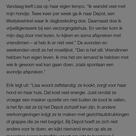
Vandaag leeft Lisa op haar eigen tempo. “Ik wandel veel met
mijn hondje. Twee keer per week ga ik naar Depot, een
lifestylewinkel waar ik dagbesteding doe. Daarnaast doe ik
vrijwilligerswerk bij een verzorgingstehuis. En verder kom ik
mijn dag door met lezen, tv-kijken en soms afspreken met
vriendinnen – al heb ik er niet veel.” De avonden en
weekenden vindt ze het moeilijkst. “Dan is het stil. Vriendinnen
hebben hun eigen leven. Ik mis het om iemand te hebben met
wie ik gewoon wat kan gaan doen, zoals spontaan een
avondje afspreken.”
Erik legt uit: “Lisa woont zelfstandig: ze kookt, zorgt voor haar
hond en haar huis. Dat kost veel energie. Juist omdat ze
vroeger een masker opzette om niet buiten de boot te vallen,
is het fijn dat ze bij het Depot zichzelf kan zijn. In andere
werkomgevingen krijgt ze te maken met gezichtsuitdrukkingen
of grapjes die ze niet begrijpt. Bij Depot hoeft ze zich niet
anders voor te doen, en kijkt niemand ervan op als ze
meerdere keren hetzelfde vraagt om iets te begrijpen.”