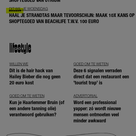
SHOPTEGOED VAN OTRIUM
DIT-WIL-JE WOENSDAG
HAAL JE STRANDTAS MAAR TEVOORSCHIJN: MAAK 10X KANS OP
SHOPTEGOED VAN BEACHLIFE T.W.V. 100 EURO
lifestyle
WILLEN WE
GOED OM TE WETEN
Dít is de hair hack van
Deze 6 signalen verraden
Hailey Bieber die nog geen
direct dat een restaurant een
20 euro kost
'tourist trap' is
GOED OM TE WETEN
ADVERTORIAL
Kun je Haarlemmer Bruin (of
Word een professional
een andere tanning olie)
yapper: zó wordt nieuwe
verantwoord gebruiken?
mensen ontmoeten veel
minder awkward