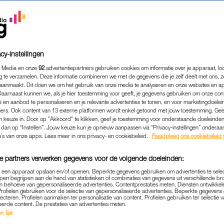
cy-instellingen
 Media en onze
92
advertentiepartners gebruiken cookies om informatie over je apparaat, lo
g te verzamelen. Deze informatie combineren we met de gegevens die je zelf deelt met ons, z
aanmaakt. Dit doen we om het gebruik van onze media te analyseren en onze websites en a
Daarnaast kunnen we, als je hier toestemming voor geeft, je gegevens gebruiken om onze con
 en aanbod te personaliseren en je relevante advertenties te tonen, en voor marketingdoele
ers. Ook content van 13 externe platformen wordt enkel getoond met jouw toestemming. Ge
gen keuze in. Door op "Akkoord" te klikken, geef je toestemming voor onderstaande doeleinden. 
k dan op “Instellen”. Jouw keuze kun je opnieuw aanpassen via “Privacy-instellingen” ondera
u’s van onze apps. Lees meer in ons privacy- en cookiebeleid.
Raadpleeg ons cookiebeleid 
e partners verwerken gegevens voor de volgende doeleinden:
p een apparaat opslaan en/of openen. Beperkte gegevens gebruiken om advertenties te sele
pen begrijpen aan de hand van statistieken of combinaties van gegevens uit verschillende br
 behoeve van gepersonaliseerde advertenties. Contentprestaties meten. Diensten ontwikkel
Profielen gebruiken voor de selectie van gepersonaliseerde advertenties. Beperkte gegeven
lecteren. Profielen aanmaken ter personalisatie van content. Profielen gebruiken ter selectie 
eerde content. De prestaties van advertenties meten.
REAL LIFE
KAMER EN KWEL
|
 lijst