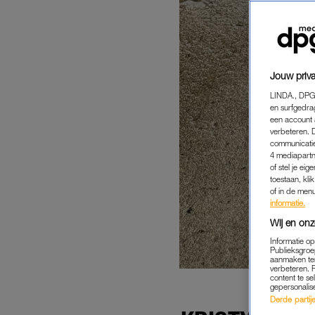
Jouw priva
LINDA., DPG
en surfgedra
een account 
verbeteren. 
communicatie
4 mediapartn
of stel je ei
toestaan, kli
of in de men
informatie.
Wij en onz
Informatie o
Publieksgroe
aanmaken ten
verbeteren. 
content te se
gepersonalis
Derde partijen