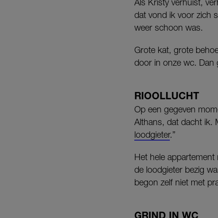
Als Kristy verhuist, v
dat vond ik voor zich 
weer schoon was.
Grote kat, grote behoef
door in onze wc. Dan g
RIOOLLUCHT
Op een gegeven moment
Althans, dat dacht ik.
loodgieter
.”
Het hele appartement r
de loodgieter bezig wa
begon zelf niet met pr
GRIND IN WC