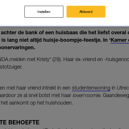
OMIE WILDE DE KATTENBAK LEG
BADKAMER STOND BLANK'
Instellen
Akkoord
20-11-2024
|
ANNE SCHIPHOF
achter de bank of een huisbaas die het liefst overal
s lang niet altijd huisje-boompje-feestje. In ‘
Kamer 
oonervaringen.
DA.meiden met Kristy* (29). Haar ex-vriend en -huisgenoo
stofzuiger.
men met haar vriend intrekt in een
studentenwoning
in Utrec
ardoor ze al snel botst met haar
lover
/
roomie
. Gaandeweg 
als het aankomt op het huishouden.
OTE BEHOEFTE