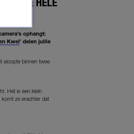
EN: 'DE HELE
 camera’s ophangt:
en Kwel
’ delen jullie
t sloopte binnen twee
ht. Het is een klein
komt ze erachter dat