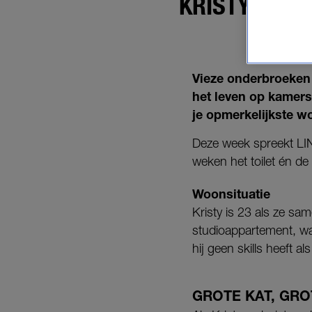
KRISTY'S RO
Vieze onderbroeken 
het leven op kamers i
je opmerkelijkste w
Deze week spreekt LIN
weken het toilet én de 
Woonsituatie
Kristy is 23 als ze sa
studioappartement, wa
hij geen skills heeft 
GROTE KAT, GR