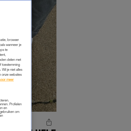
catie, browser
oals wanneer je
pps te
tent,
inden delen met
ef toestemming
Wil je niet alles
an onze websites
voor meer
cteren.
onnen. Profielen
en en
s gebruiken om
van