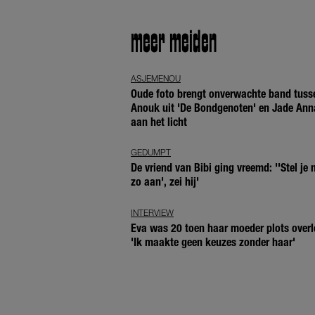
meer meiden
ASJEMENOU
Oude foto brengt onverwachte band tuss
Anouk uit 'De Bondgenoten' en Jade Ann
aan het licht
GEDUMPT
De vriend van Bibi ging vreemd: ''Stel je n
zo aan', zei hij'
INTERVIEW
Eva was 20 toen haar moeder plots overl
'Ik maakte geen keuzes zonder haar'