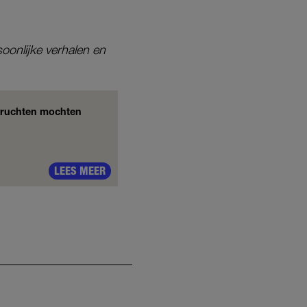
oonlijke verhalen en
svruchten mochten
LEES MEER