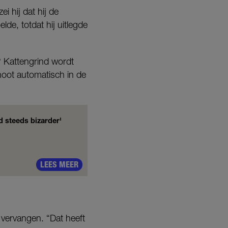
i hij dat hij de
lde, totdat hij uitlegde
? Kattengrind wordt
choot automatisch in de
d steeds bizarder'
LEES MEER
 vervangen. “Dat heeft