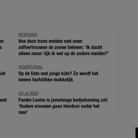
INTERVIEW
en
Hoe deze trans meiden met meer
a
zelfvertrouwen de zomer beleven: ‘Ik dacht
alleen maar: lijk ik wel op de andere meiden?’
ADVERTORIAL
iet
Op de fiets met jonge kids? Zo wordt het
ineens hartstikke makkelijk
OP JE FEED
eed:
Famke Louise is jarenlange bodyshaming zat:
'Andere vrouwen gaan hierdoor onder het
mes'