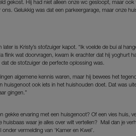
geld gekost. Hij had niet alleen onze wc gesloopt, maar oo
er ons. Gelukkig was dat een parkeergarage, maar onze hu
later is Kristy’s stofzuiger kapot. “Ik voelde de bui al han
 Na flink wat doorvragen, kwam ik erachter dat hij yoghurt
j dat de stofzuiger de perfecte oplossing was.
 dingen algemene kennis waren, maar hij bewees het tegend
een huisgenoot ook iets in het huishouden doet. Dat was uite
aar gingen.”
 een gekke ervaring met een huisgenoot? Of een vies huis, ve
huisbaas waar je alles over wilt vertellen? Mail dan je verha
l onder vermelding van ‘Kamer en Kwel’.