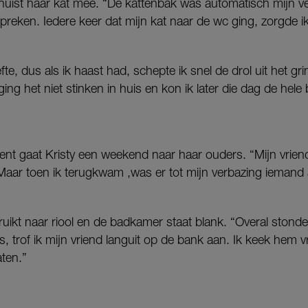
erhuist haar kat mee. “De kattenbak was automatisch mijn v
spreken. Iedere keer dat mijn kat naar de wc ging, zorgde 
te, dus als ik haast had, schepte ik snel de drol uit het gri
ing het niet stinken in huis en kon ik later die dag de he
 gaat Kristy een weekend naar haar ouders. “Mijn vriend h
 Maar toen ik terugkwam ,was er tot mijn verbazing iemand 
uikt naar riool en de badkamer staat blank. “Overal stonde
s, trof ik mijn vriend languit op de bank aan. Ik keek hem 
aten.”