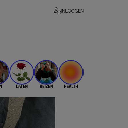
INLOGGEN
N
DATEN
REIZEN
HEALTH
$$$
💄 & 👗