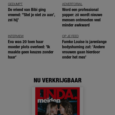
GEDUMPT
ADVERTORIAL
De vriend van Bibi ging
Word een professional
vreemd: ''Stel je niet zo aan',
yapper: zó wordt nieuwe
zei hij'
mensen ontmoeten veel
minder awkward
INTERVIEW
OP JE FEED
Eva was 20 toen haar
Famke Louise is jarenlange
moeder plots overleed: 'Ik
bodyshaming zat: 'Andere
maakte geen keuzes zonder
vrouwen gaan hierdoor
haar'
onder het mes'
NU VERKRIJGBAAR