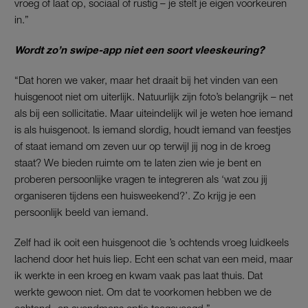
vroeg of laat op, sociaal of rustig – je stelt je eigen voorkeuren
in.”
Wordt zo’n swipe-app niet een soort vleeskeuring?
“Dat horen we vaker, maar het draait bij het vinden van een
huisgenoot niet om uiterlijk. Natuurlijk zijn foto’s belangrijk – net
als bij een sollicitatie. Maar uiteindelijk wil je weten hoe iemand
is als huisgenoot. Is iemand slordig, houdt iemand van feestjes
of staat iemand om zeven uur op terwijl jij nog in de kroeg
staat? We bieden ruimte om te laten zien wie je bent en
proberen persoonlijke vragen te integreren als ‘wat zou jij
organiseren tijdens een huisweekend?’. Zo krijg je een
persoonlijk beeld van iemand.
Zelf had ik ooit een huisgenoot die ’s ochtends vroeg luidkeels
lachend door het huis liep. Echt een schat van een meid, maar
ik werkte in een kroeg en kwam vaak pas laat thuis. Dat
werkte gewoon niet. Om dat te voorkomen hebben we de
ochtend- en avondmens optie toegevoegd.”