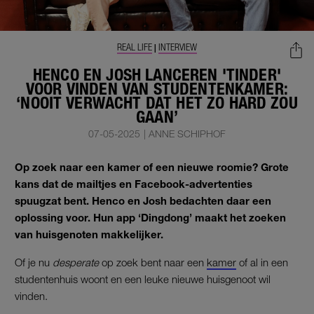
REAL LIFE
INTERVIEW
|
HENCO EN JOSH LANCEREN 'TINDER'
VOOR VINDEN VAN STUDENTENKAMER:
‘NOOIT VERWACHT DAT HET ZO HARD ZOU
GAAN’
07-05-2025
|
ANNE SCHIPHOF
Op zoek naar een kamer of een nieuwe roomie? Grote
kans dat de mailtjes en Facebook-advertenties
spuugzat bent. Henco en Josh bedachten daar een
oplossing voor. Hun app ‘Dingdong’ maakt het zoeken
van huisgenoten makkelijker.
Of je nu
desperate
op zoek bent naar een
kamer
of al in een
studentenhuis woont en een leuke nieuwe huisgenoot wil
vinden.