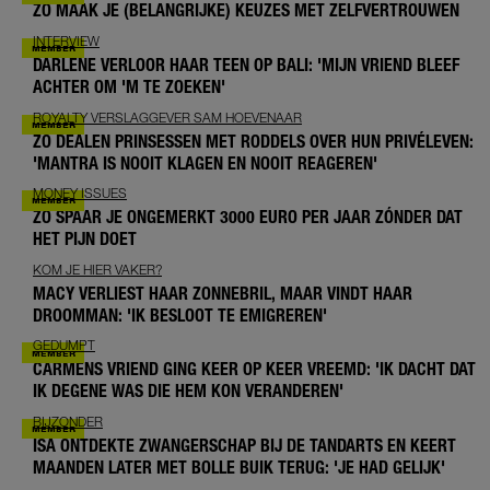
ZO MAAK JE (BELANGRIJKE) KEUZES MET ZELFVERTROUWEN
INTERVIEW
DARLENE VERLOOR HAAR TEEN OP BALI: 'MIJN VRIEND BLEEF
ACHTER OM 'M TE ZOEKEN'
ROYALTY VERSLAGGEVER SAM HOEVENAAR
ZO DEALEN PRINSESSEN MET RODDELS OVER HUN PRIVÉLEVEN:
'MANTRA IS NOOIT KLAGEN EN NOOIT REAGEREN'
MONEY ISSUES
ZO SPAAR JE ONGEMERKT 3000 EURO PER JAAR ZÓNDER DAT
HET PIJN DOET
KOM JE HIER VAKER?
MACY VERLIEST HAAR ZONNEBRIL, MAAR VINDT HAAR
DROOMMAN: 'IK BESLOOT TE EMIGREREN'
GEDUMPT
CARMENS VRIEND GING KEER OP KEER VREEMD: 'IK DACHT DAT
IK DEGENE WAS DIE HEM KON VERANDEREN'
BIJZONDER
ISA ONTDEKTE ZWANGERSCHAP BIJ DE TANDARTS EN KEERT
MAANDEN LATER MET BOLLE BUIK TERUG: 'JE HAD GELIJK'