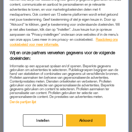
“Vijf jaar geleden woonde ik nog bij mijn ouders. Toen brak
content, communicatie en aanbod te personaliseren en je relevante
advertenties te tonen, en voor marketingdoeleinden delen met 4
corona uit en dacht ik: ik moet eruit. Niet omdat het thuis niet
mediapartners. Ook content van 13 externe platformen wordt enkel getoond
fijn was, maar omdat ik jaloers werd op het sociale leven van
met jouw toestemming. Geef toestemming of stel je eigen keuze in. Door op
"Akkoord" te klikken, geef je toestemming voor onderstaande doeleinden. Wil
vrienden die al op kamers zaten in Nijmegen. Toen ben ik zelf
je niet alles toestaan, klik dan op “Instellen”. Jouw keuze kun je opnieuw
ook op kamers gegaan. En dat bleek fantastisch – mijn eerste
aanpassen via “Privacy-instellingen” onderaan onze websites of in de menu’s
huisgenoten zijn nog steeds goede vrienden van me.
van onze apps. Lees meer in ons privacy- en cookiebeleid.
Raadpleeg ons
cookiebeleid voor meer informatie.
Wij en onze partners verwerken gegevens voor de volgende
Ik heb inmiddels in verschillende huizen gewoond en minimaal
doeleinden:
honderd huisgenoten gehad. In Nijmegen, Utrecht en in het
Informatie op een apparaat opslaan en/of openen. Beperkte gegevens
buitenland. Als er één ding is wat ik heb geleerd, is het hoe
gebruiken om advertenties te selecteren. Publieksgroepen begrijpen aan de
belangrijk een goede klik met je huisgenoten is. Maar het
hand van statistieken of combinaties van gegevens uit verschillende bronnen.
Profielen aanmaken ten behoeve van gepersonaliseerde advertenties.
zoeken naar een kamer is een vaag proces.
Contentprestaties meten. Diensten ontwikkelen en verbeteren. Profielen
gebruiken voor de selectie van gepersonaliseerde advertenties. Beperkte
Facebookgroepen zijn
the way to go
, maar dat is tijdrovend,
gegevens gebruiken om content te selecteren. Profielen aanmaken ter
personalisatie van content. Profielen gebruiken ter selectie van
chaotisch en zit vol met oplichters.
gepersonaliseerde content. De prestaties van advertenties meten.
Derde partijen lijst
Samen met Josh, die developer is, dacht ik: dit moet
makkelijker kunnen. Toen zijn we Dingdong gestart.”
Instellen
Akkoord
Wat maakt de app anders dan een Facebookgroep?