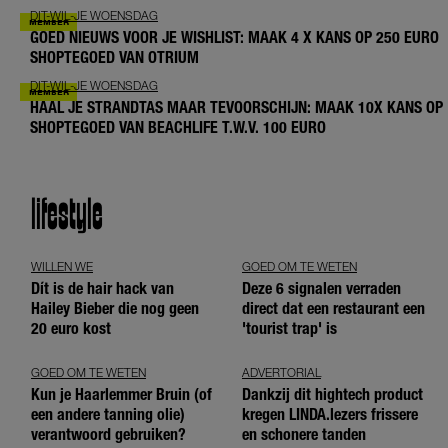
DIT-WIL-JE WOENSDAG
GOED NIEUWS VOOR JE WISHLIST: MAAK 4 X KANS OP 250 EURO
SHOPTEGOED VAN OTRIUM
DIT-WIL-JE WOENSDAG
HAAL JE STRANDTAS MAAR TEVOORSCHIJN: MAAK 10X KANS OP
SHOPTEGOED VAN BEACHLIFE T.W.V. 100 EURO
lifestyle
WILLEN WE
GOED OM TE WETEN
Dít is de hair hack van
Deze 6 signalen verraden
Hailey Bieber die nog geen
direct dat een restaurant een
20 euro kost
'tourist trap' is
GOED OM TE WETEN
ADVERTORIAL
Kun je Haarlemmer Bruin (of
Dankzij dit hightech product
een andere tanning olie)
kregen LINDA.lezers frissere
verantwoord gebruiken?
en schonere tanden