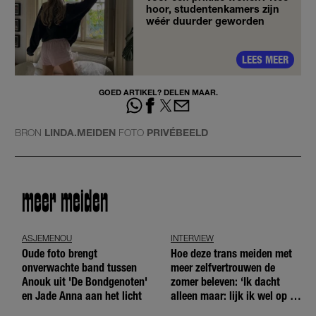
hoor, studentenkamers zijn
wéér duurder geworden
LEES MEER
GOED ARTIKEL? DELEN MAAR.
BRON
LINDA.MEIDEN
FOTO
PRIVÉBEELD
meer meiden
ASJEMENOU
INTERVIEW
Oude foto brengt
Hoe deze trans meiden met
onverwachte band tussen
meer zelfvertrouwen de
Anouk uit 'De Bondgenoten'
zomer beleven: ‘Ik dacht
en Jade Anna aan het licht
alleen maar: lijk ik wel op de
andere meiden?’