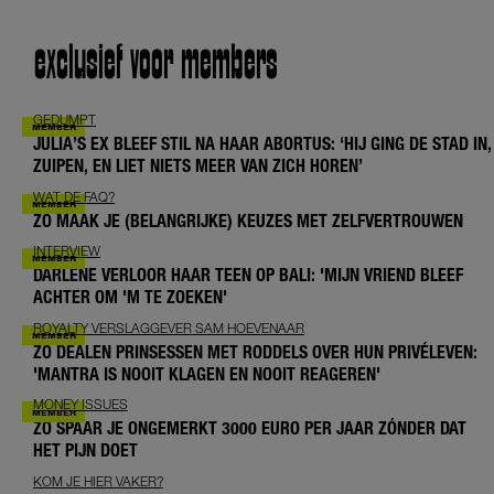
exclusief voor members
GEDUMPT
JULIA’S EX BLEEF STIL NA HAAR ABORTUS: ‘HIJ GING DE STAD IN,
ZUIPEN, EN LIET NIETS MEER VAN ZICH HOREN’
WAT DE FAQ?
ZO MAAK JE (BELANGRIJKE) KEUZES MET ZELFVERTROUWEN
INTERVIEW
DARLENE VERLOOR HAAR TEEN OP BALI: 'MIJN VRIEND BLEEF
ACHTER OM 'M TE ZOEKEN'
ROYALTY VERSLAGGEVER SAM HOEVENAAR
ZO DEALEN PRINSESSEN MET RODDELS OVER HUN PRIVÉLEVEN:
'MANTRA IS NOOIT KLAGEN EN NOOIT REAGEREN'
MONEY ISSUES
ZO SPAAR JE ONGEMERKT 3000 EURO PER JAAR ZÓNDER DAT
HET PIJN DOET
KOM JE HIER VAKER?