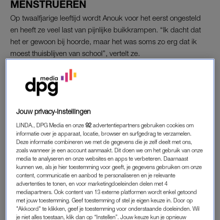
MENSTRUEREN
Op twaalfjarige leeftijd wordt Anouk voor het eerst ongesteld
en heeft ze veel last van pijnlijke buikkrampen. “Ik dacht dat
het er gewoon bij hoorde, maar het was soms zo erg dat ik
moest thuisblijven van school”, vertelt ze.
Het verbaast de tiener dat haar vriendinnen en klasgenoten
geen last hebben van
onverdraagbare buikkrampen
. Daarom
vraagt ze haar vriendinnen naar hun menstruatiepijn. “Ik wilde
weten of ik me aanstelde, of dat er wel iets mis was. Maar ik
Jouw privacy-instellingen
kreeg hier geen duidelijk antwoord op.”
LINDA., DPG Media en onze
92
advertentiepartners gebruiken cookies om
informatie over je apparaat, locatie, browser en surfgedrag te verzamelen.
Deze informatie combineren we met de gegevens die je zelf deelt met ons,
zoals wanneer je een account aanmaakt. Dit doen we om het gebruik van onze
GEEN DIAGNOSE ENDOMETRIOSE
media te analyseren en onze websites en apps te verbeteren. Daarnaast
Twee jaar lang probeert Anouk te leven met de hevige pijn.
kunnen we, als je hier toestemming voor geeft, je gegevens gebruiken om onze
content, communicatie en aanbod te personaliseren en je relevante
Inmiddels voelt ze zich tijdens haar menstruatie ook ziek, heeft
advertenties te tonen, en voor marketingdoeleinden delen met 4
ze last van migraine en heeft ze zoveel rugpijn dat ze soms niet
mediapartners. Ook content van 13 externe platformen wordt enkel getoond
met jouw toestemming. Geef toestemming of stel je eigen keuze in. Door op
goed kan lopen. Wanneer de tiener veertien jaar is, besluit ze
"Akkoord" te klikken, geef je toestemming voor onderstaande doeleinden. Wil
om met haar klachten naar een huisarts te gaan. “Hij
je niet alles toestaan, klik dan op “Instellen”. Jouw keuze kun je opnieuw