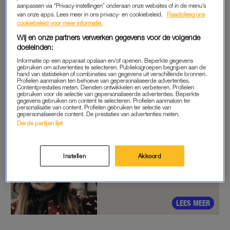
aanpassen via “Privacy-instellingen” onderaan onze websites of in de menu’s
adviseerde om aan de pil te gaan, omdat de pijn daardoor zou
van onze apps. Lees meer in ons privacy- en cookiebeleid.
Raadpleeg ons
minderen.”
cookiebeleid voor meer informatie.
Wij en onze partners verwerken gegevens voor de volgende
Door de pil ervaart Anouk minder pijn, maar lang niet genoeg
doeleinden:
om mee te kunnen leven. Daarnaast heeft ze ook last van
Informatie op een apparaat opslaan en/of openen. Beperkte gegevens
buikpijn wanneer ze niet menstrueert. Daarom bezoekt ze
gebruiken om advertenties te selecteren. Publieksgroepen begrijpen aan de
hand van statistieken of combinaties van gegevens uit verschillende bronnen.
opnieuw de huisarts wanneer ze zestien is.
Profielen aanmaken ten behoeve van gepersonaliseerde advertenties.
Contentprestaties meten. Diensten ontwikkelen en verbeteren. Profielen
gebruiken voor de selectie van gepersonaliseerde advertenties. Beperkte
De arts wijt Anouks klachten aan een prikkelbare darm of het
gegevens gebruiken om content te selecteren. Profielen aanmaken ter
personalisatie van content. Profielen gebruiken ter selectie van
gebrek aan rust. “Ik heb een diëtist bezocht voor mijn darmen,
gepersonaliseerde content. De prestaties van advertenties meten.
Derde partijen lijst
maar ik bleef er last van houden en dat frustreerde enorm.”
Instellen
Akkoord
Charlie (25) heeft
endometriose: 'Het bloed
stroomde langs mijn been'
LEES MEER