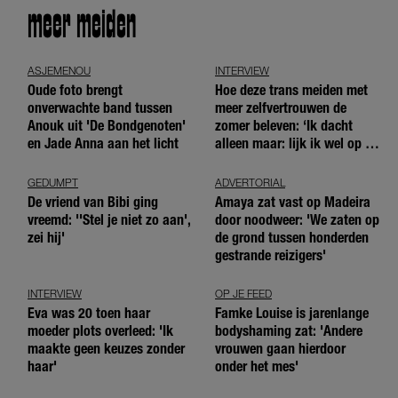
meer meiden
ASJEMENOU
INTERVIEW
Oude foto brengt
Hoe deze trans meiden met
onverwachte band tussen
meer zelfvertrouwen de
Anouk uit 'De Bondgenoten'
zomer beleven: ‘Ik dacht
en Jade Anna aan het licht
alleen maar: lijk ik wel op de
andere meiden?’
GEDUMPT
ADVERTORIAL
De vriend van Bibi ging
Amaya zat vast op Madeira
vreemd: ''Stel je niet zo aan',
door noodweer: 'We zaten op
zei hij'
de grond tussen honderden
gestrande reizigers'
INTERVIEW
OP JE FEED
Eva was 20 toen haar
Famke Louise is jarenlange
moeder plots overleed: 'Ik
bodyshaming zat: 'Andere
maakte geen keuzes zonder
vrouwen gaan hierdoor
haar'
onder het mes'