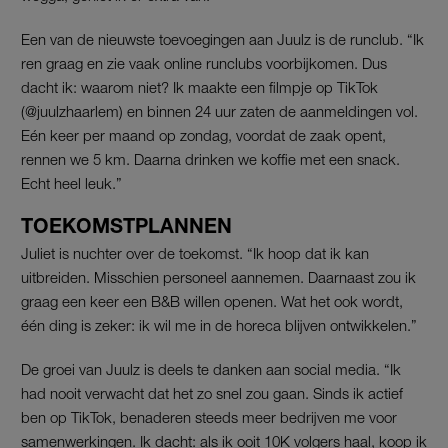
Een van de nieuwste toevoegingen aan Juulz is de runclub. “Ik
ren graag en zie vaak online runclubs voorbijkomen. Dus
dacht ik: waarom niet? Ik maakte een filmpje op TikTok
(@juulzhaarlem) en binnen 24 uur zaten de aanmeldingen vol.
Eén keer per maand op zondag, voordat de zaak opent,
rennen we 5 km. Daarna drinken we koffie met een snack.
Echt heel leuk.”
TOEKOMSTPLANNEN
Juliet is nuchter over de toekomst. “Ik hoop dat ik kan
uitbreiden. Misschien personeel aannemen. Daarnaast zou ik
graag een keer een B&B willen openen. Wat het ook wordt,
één ding is zeker: ik wil me in de horeca blijven ontwikkelen.”
De groei van Juulz is deels te danken aan social media. “Ik
had nooit verwacht dat het zo snel zou gaan. Sinds ik actief
ben op TikTok, benaderen steeds meer bedrijven me voor
samenwerkingen. Ik dacht: als ik ooit 10K volgers haal, koop ik