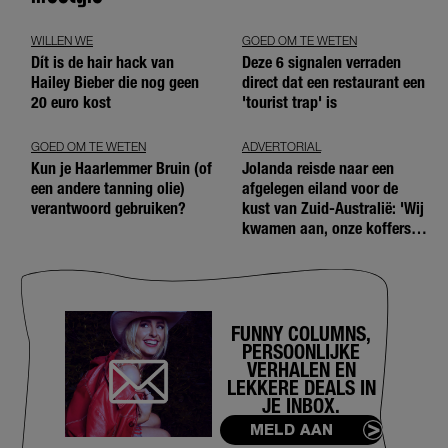
WILLEN WE
GOED OM TE WETEN
Dít is de hair hack van
Deze 6 signalen verraden
Hailey Bieber die nog geen
direct dat een restaurant een
20 euro kost
'tourist trap' is
GOED OM TE WETEN
ADVERTORIAL
Kun je Haarlemmer Bruin (of
Jolanda reisde naar een
een andere tanning olie)
afgelegen eiland voor de
verantwoord gebruiken?
kust van Zuid-Australië: 'Wij
kwamen aan, onze koffers
niet'
FUNNY COLUMNS,
PERSOONLIJKE
VERHALEN EN
LEKKERE DEALS IN
JE INBOX.
MELD AAN