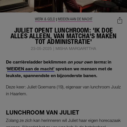
WERK & GELD
MEIDEN AAN DE MACHT
|
JULIET OPENT LUNCHROOM: 'IK DOE
ALLES ALLEEN, VAN MATCHA'S MAKEN
TOT ADMINISTRATIE'
23-05-2025
|
MISHA MARGARITTHA
De carrièreladder beklimmen
on your own terms:
in
‘
MEIDEN aan de macht’
spreken we mensen met de
leukste, spannendste en bijzonderste banen.
Deze keer: Juliet Goemans (19), eigenaar van lunchroom Juulz
in Haarlem.
LUNCHROOM VAN JULIET
Zolang ze zich kan herinneren wil Juliet haar eigen horecazaak
openen. “Voordat het zo ver was heb ik de hotelschool