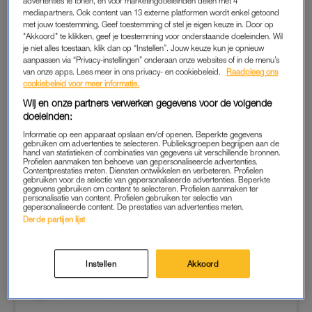
combineren en me dit helemaal eigen maken. Daarnaast kan
advertenties te tonen, en voor marketingdoeleinden delen met 4
mediapartners. Ook content van 13 externe platformen wordt enkel getoond
ik nog steeds koffie met iets lekkers aanbieden.” Lunchroom
met jouw toestemming. Geef toestemming of stel je eigen keuze in. Door op
Juulz in Haarlem was geboren. “Alles hier is Italiaans
"Akkoord" te klikken, geef je toestemming voor onderstaande doeleinden. Wil
je niet alles toestaan, klik dan op “Instellen”. Jouw keuze kun je opnieuw
geïnspireerd, omdat ik dat gewoon de lekkerste keuken vind.
aanpassen via “Privacy-instellingen” onderaan onze websites of in de menu’s
Van de broodjes tot de frisdrank; alles hier is Italiaans.”
van onze apps. Lees meer in ons privacy- en cookiebeleid.
Raadpleeg ons
cookiebeleid voor meer informatie.
Dat de 19-jarige de eigenaar van de zaak is, vindt ze zelf niet
Wij en onze partners verwerken gegevens voor de volgende
gek. “Ja, ik ben jong. Maar ik kan hard werken. Zelf zag ik het
doeleinden:
niet per se als een groot risico om dit avontuur aan te gaan. Als
Informatie op een apparaat opslaan en/of openen. Beperkte gegevens
gebruiken om advertenties te selecteren. Publieksgroepen begrijpen aan de
het niks zou worden, had ik het tenminste geprobeerd en er
hand van statistieken of combinaties van gegevens uit verschillende bronnen.
Profielen aanmaken ten behoeve van gepersonaliseerde advertenties.
veel van geleerd.”
Contentprestaties meten. Diensten ontwikkelen en verbeteren. Profielen
gebruiken voor de selectie van gepersonaliseerde advertenties. Beperkte
gegevens gebruiken om content te selecteren. Profielen aanmaken ter
Tekst loopt door onder de post.
personalisatie van content. Profielen gebruiken ter selectie van
gepersonaliseerde content. De prestaties van advertenties meten.
Derde partijen lijst
Instellen
Akkoord