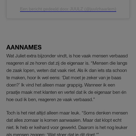
Een bericht gedeeld door JUULZ (@juulzhaarlem)
AANNAMES
Wat Juliet extra bijzonder vindt, is hoe vaak mensen verbaasd
reageren al ze horen dat zij de eigenaar is. “Mensen die langs
de zaak lopen, weten dat vaak niet. Als ik dan iets sta schoon
te maken, hoor ik wel eens: ‘Dat moet je zeker van je baas
doen?’ Ik vind het alleen maar grappig. Wanneer ik een
praatje maak met klanten en vertel dat ik de eigenaar ben én
hoe oud ik ben, reageren ze vaak verbaasd.”
Toch is het niet altijd alleen maar leuk. “Soms denken mensen
dat alles zomaar is komen aanwaaien. Maar dat klopt echt
niet. Ik heb er keihard voor gewerkt. Daarom is het nog leuker
als mensen zeggen: ‘Wat stoer dat je dit doet.'”