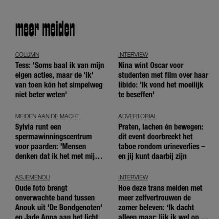
meer meiden
COLUMN
INTERVIEW
Tess: 'Soms baal ik van mijn
Nina wint Oscar voor
eigen acties, maar de 'ik'
studenten met film over haar
van toen kón het simpelweg
libido: 'Ik vond het moeilijk
niet beter weten'
te beseffen'
MEIDEN AAN DE MACHT
ADVERTORIAL
Sylvia runt een
Praten, lachen én bewegen:
spermawinningscentrum
dit event doorbreekt het
voor paarden: 'Mensen
taboe rondom urineverlies –
denken dat ik het met mijn
en jij kunt daarbij zijn
blote handen doe'
ASJEMENOU
INTERVIEW
Oude foto brengt
Hoe deze trans meiden met
onverwachte band tussen
meer zelfvertrouwen de
Anouk uit 'De Bondgenoten'
zomer beleven: ‘Ik dacht
en Jade Anna aan het licht
alleen maar: lijk ik wel op de