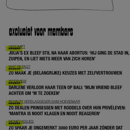
exclusief voor members
GEDUMPT
JULIA’S EX BLEEF STIL NA HAAR ABORTUS: ‘HIJ GING DE STAD IN,
ZUIPEN, EN LIET NIETS MEER VAN ZICH HOREN’
WAT DE FAQ?
ZO MAAK JE (BELANGRIJKE) KEUZES MET ZELFVERTROUWEN
INTERVIEW
DARLENE VERLOOR HAAR TEEN OP BALI: 'MIJN VRIEND BLEEF
ACHTER OM 'M TE ZOEKEN'
ROYALTY VERSLAGGEVER SAM HOEVENAAR
ZO DEALEN PRINSESSEN MET RODDELS OVER HUN PRIVÉLEVEN:
'MANTRA IS NOOIT KLAGEN EN NOOIT REAGEREN'
MONEY ISSUES
ZO SPAAR JE ONGEMERKT 3000 EURO PER JAAR ZÓNDER DAT