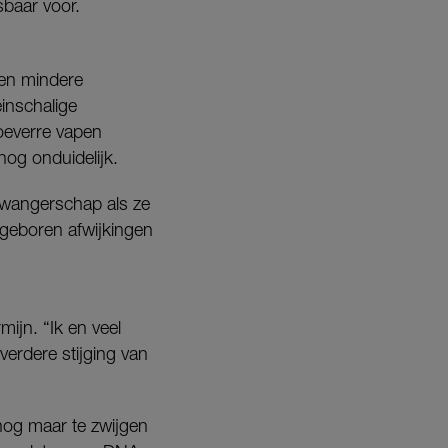
sbaar voor.
een mindere
einschalige
hoeverre vapen
nog onduidelijk.
zwangerschap als ze
angeboren afwijkingen
ijn. “Ik en veel
erdere stijging van
nog maar te zwijgen