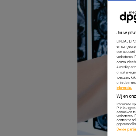
Jouw priva
LINDA., DPG
en surfgedra
een account 
verbeteren. 
communicatie
4 mediapartn
of stel je ei
toestaan, kli
of in de men
informatie.
Wij en onz
Informatie o
Publieksgroe
aanmaken ten
verbeteren. 
content te se
gepersonalis
Derde partijen