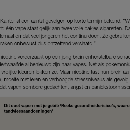
 Kanter al een aantal gevolgen op korte termijn bekend. “W
zit: één vape staat gelijk aan twee volle pakjes sigaretten. 
elemaal omdat veel jongeren het continu doen. Ze gebruiken
n raken onbewust dus ontzettend verslaafd.”
nicotine veroorzaakt op een jong brein onherstelbare scha
de/twaalfde al benieuwd zijn naar vapes. Net als pokemonka
vrolijke kleuren lokken ze. Maar nicotine tast hun brein aa
, moeite met leren en verhoogde stressniveaus als gevolg
 dat vapen sombere gedachten, angst en paniekstoornisse
Dit doet vapen met je gebit: 'Reeks gezondheidsrisico’s, waar
tandvleesaandoeningen'