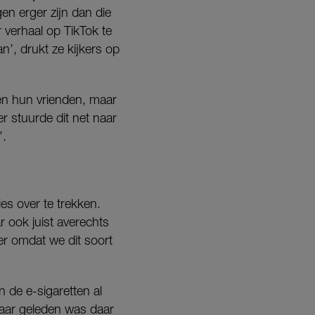
gen erger zijn dan die
 verhaal op TikTok te
n’, drukt ze kijkers op
en hun vrienden, maar
r stuurde dit net naar
’.
ies over te trekken.
r ook juist averechts
r omdat we dit soort
n de e-sigaretten al
jaar geleden was daar