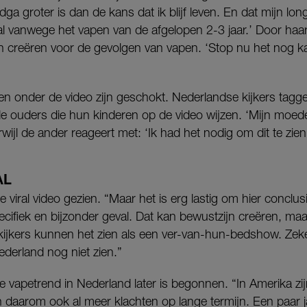
ga groter is dan de kans dat ik blijf leven. En dat mijn lon
al vanwege het vapen van de afgelopen 2-3 jaar.’ Door haar
jn creëren voor de gevolgen van vapen. ‘Stop nu het nog ka
n onder de video zijn geschokt. Nederlandse kijkers tagg
nde ouders die hun kinderen op de video wijzen. ‘Mijn moede
erwijl de ander reageert met: ‘Ik had het nodig om dit te zien
AL
 viral video gezien. “Maar het is erg lastig om hier conclus
ecifiek en bijzonder geval. Dat kan bewustzijn creëren, maa
ijkers kunnen het zien als een ver-van-hun-bedshow. Zeke
ederland nog niet zien.”
de vapetrend in Nederland later is begonnen. “In Amerika zij
en daarom ook al meer klachten op lange termijn. Een paar 