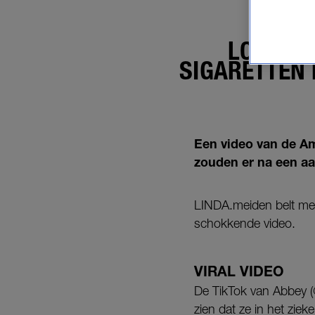
LONGART
SIGARETTEN
Een video van de Am
zouden er na een aan
LINDA.meiden belt met
schokkende video.
VIRAL VIDEO
De TikTok van Abbey (@
zien dat ze in het zieke