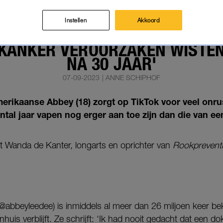
TRENDING
ACHTERGROND
|
Instellen
Akkoord
S OVER SCHOKKENDE VAPEVID
 KANKER VEROORZAKEN WISTEN
NA 30 JAAR'
07-09-2023
|
ANNE SCHIPHOF
erikaanse Abbey (18) zorgt op TikTok voor veel onru
tal jaar vapen nog erger aan toe zijn dan die van een
 Wanda de Kanter, longarts en oprichter van
Rookprevent
abbeyleedee) is inmiddels al meer dan 26 miljoen keer bek
nhuis verblijft. Ze schrijft: ‘Ik had nooit gedacht dat een do