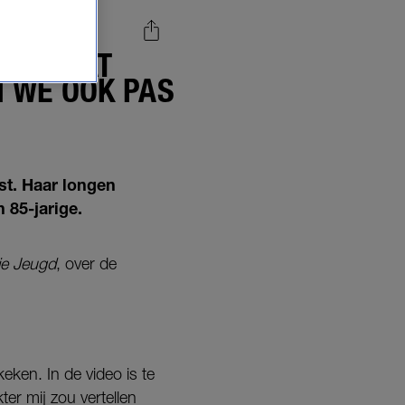
EO: 'DAT
 WE OOK PAS
st. Haar longen
 85-jarige.
ie Jeugd
, over de
eken. In de video is te
kter mij zou vertellen