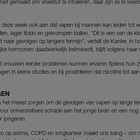
niet gemaakt om vloeistof te inhaleren, daar zijn ze te kwet
 deze week ook aan dat vapen bij mannen kan leiden tot 
en, lager libido en gekrompen ballen. “Dit is een van de kl
kt naar gevolgen op langere termijn”, vertelt de Kanter. In 
jke hormonen daadwerkelijk beïnvloedt, blijft volgens haar 
dat vrouwen eerder problemen kunnen ervaren tijdens hun 
ngen in kleine studies en bij proefdieren dat nicotine tot a
GEN
h het meest zorgen om de gevolgen van vapen op lange term
voor onherstelbare schade aan het jonge brein en een nog v
r jongeren.
sico op astma, COPD en longkanker maakt ons bang – om 