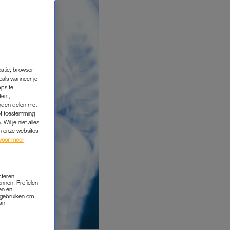
catie, browser
oals wanneer je
pps te
tent,
inden delen met
ef toestemming
Wil je niet alles
an onze websites
voor meer
cteren.
onnen. Profielen
en en
s gebruiken om
van