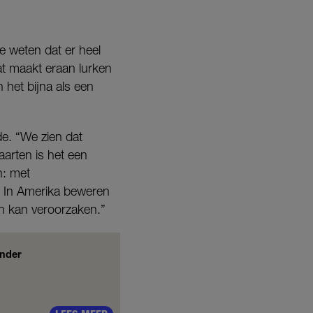
e weten dat er heel
Dat maakt eraan lurken
 het bijna als een
de. “We zien dat
arten is het een
n: met
. In Amerika beweren
n kan veroorzaken.”
onder