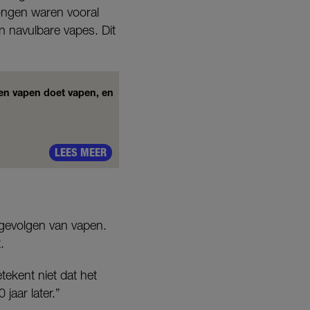
ongen waren vooral
n navulbare vapes. Dit
en vapen doet vapen, en
LEES MEER
gevolgen van vapen.
.
tekent niet dat het
jaar later.”