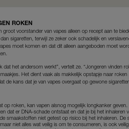
GEN ROKEN
m groot voorstander van vapes alleen op recept aan te bie
dan sigaretten, terwijl ze zeker ook schadelijk en verslaven
p vapes moet komen en dat dit alleen aangeboden moet wo
ken.
 dat het andersom werkt”, vertelt ze. “Jongeren vinden r
smaakjes. Het dient vaak als makkelijk opstapje naar roken 
dat de kans dat je van vapes overgaat op gewone sigaretten d
rgaat op roken, kan vapen alsnog mogelijk longkanker geven
en dat er DNA-schade ontstaat en dat je bij het inhaleren va
n de smaakstoffen niet getest op risico bij het inhaleren. D
– maar niet alles wat veilig is om te consumeren, is ook veil