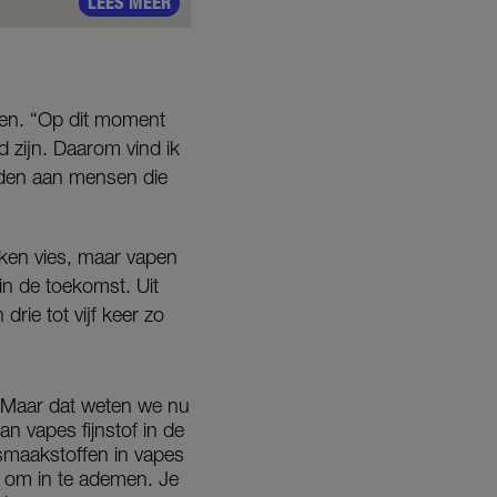
LEES MEER
den. “Op dit moment
d zijn. Daarom vind ik
rden aan mensen die
oken vies, maar vapen
in de toekomst. Uit
rie tot vijf keer zo
. Maar dat weten we nu
n vapes fijnstof in de
e smaakstoffen in vapes
ig om in te ademen. Je