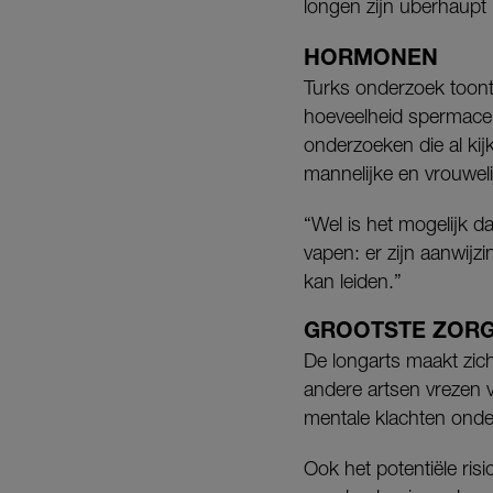
longen zijn überhaupt 
HORMONEN
Turks onderzoek toont
hoeveelheid spermacell
onderzoeken die al kij
mannelijke en vrouweli
“Wel is het mogelijk 
vapen: er zijn aanwijzi
kan leiden.”
GROOTSTE ZOR
De longarts maakt zic
andere artsen vrezen 
mentale klachten onde
Ook het potentiële ri