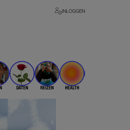
INLOGGEN
N
DATEN
REIZEN
HEALTH
$$$
💄 & 👗