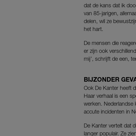
dat de kans dat ik dood
van 85-jarigen, allema
delen, wil ze bewustzi
het hart.
De mensen die reagere
er zijn ook verschille
mij’, schrijft de een, t
BIJZONDER GEV
Ook De Kanter heeft de
Haar verhaal is een sp
werken. Nederlandse k
accute incidenten in N
De Kanter vertelt dat 
langer populair. Ze zi