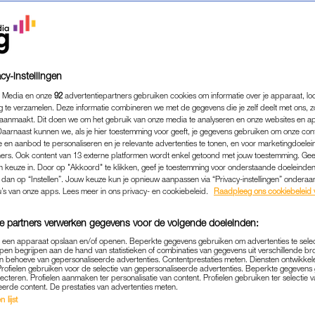
cy-instellingen
 Media en onze
92
advertentiepartners gebruiken cookies om informatie over je apparaat, lo
g te verzamelen. Deze informatie combineren we met de gegevens die je zelf deelt met ons, z
aanmaakt. Dit doen we om het gebruik van onze media te analyseren en onze websites en a
Daarnaast kunnen we, als je hier toestemming voor geeft, je gegevens gebruiken om onze con
 en aanbod te personaliseren en je relevante advertenties te tonen, en voor marketingdoele
ers. Ook content van 13 externe platformen wordt enkel getoond met jouw toestemming. Ge
gen keuze in. Door op "Akkoord" te klikken, geef je toestemming voor onderstaande doeleinden. 
k dan op “Instellen”. Jouw keuze kun je opnieuw aanpassen via “Privacy-instellingen” ondera
u’s van onze apps. Lees meer in ons privacy- en cookiebeleid.
Raadpleeg ons cookiebeleid 
e partners verwerken gegevens voor de volgende doeleinden:
p een apparaat opslaan en/of openen. Beperkte gegevens gebruiken om advertenties te sele
pen begrijpen aan de hand van statistieken of combinaties van gegevens uit verschillende br
 behoeve van gepersonaliseerde advertenties. Contentprestaties meten. Diensten ontwikkel
Profielen gebruiken voor de selectie van gepersonaliseerde advertenties. Beperkte gegeven
lecteren. Profielen aanmaken ter personalisatie van content. Profielen gebruiken ter selectie 
eerde content. De prestaties van advertenties meten.
 lijst