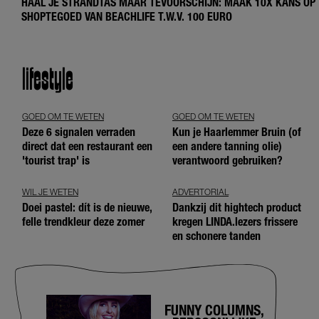
HAAL JE STRANDTAS MAAR TEVOORSCHIJN: MAAK 10X KANS OP
SHOPTEGOED VAN BEACHLIFE T.W.V. 100 EURO
lifestyle
GOED OM TE WETEN
GOED OM TE WETEN
Deze 6 signalen verraden
Kun je Haarlemmer Bruin (of
direct dat een restaurant een
een andere tanning olie)
'tourist trap' is
verantwoord gebruiken?
WIL JE WETEN
ADVERTORIAL
Doei pastel: dít is de nieuwe,
Dankzij dit hightech product
felle trendkleur deze zomer
kregen LINDA.lezers frissere
en schonere tanden
FUNNY COLUMNS,