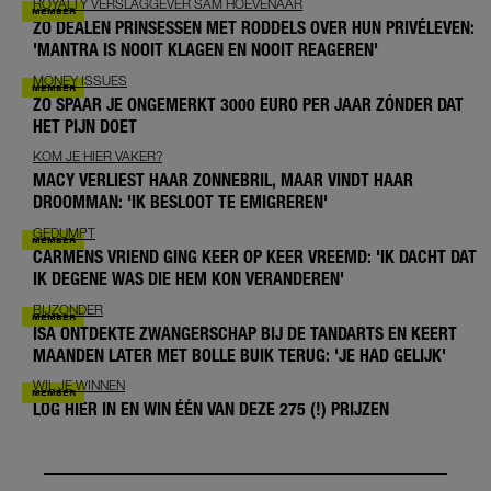
ROYALTY VERSLAGGEVER SAM HOEVENAAR
ZO DEALEN PRINSESSEN MET RODDELS OVER HUN PRIVÉLEVEN:
'MANTRA IS NOOIT KLAGEN EN NOOIT REAGEREN'
MONEY ISSUES
ZO SPAAR JE ONGEMERKT 3000 EURO PER JAAR ZÓNDER DAT
HET PIJN DOET
KOM JE HIER VAKER?
MACY VERLIEST HAAR ZONNEBRIL, MAAR VINDT HAAR
DROOMMAN: 'IK BESLOOT TE EMIGREREN'
GEDUMPT
CARMENS VRIEND GING KEER OP KEER VREEMD: 'IK DACHT DAT
IK DEGENE WAS DIE HEM KON VERANDEREN'
BIJZONDER
ISA ONTDEKTE ZWANGERSCHAP BIJ DE TANDARTS EN KEERT
MAANDEN LATER MET BOLLE BUIK TERUG: 'JE HAD GELIJK'
WIL JE WINNEN
LOG HIER IN EN WIN ÉÉN VAN DEZE 275 (!) PRIJZEN