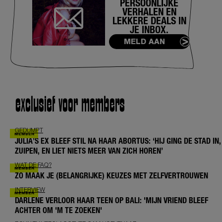
PERSOONLIJKE
VERHALEN EN
LEKKERE DEALS IN
JE INBOX.
MELD AAN
exclusief voor members
GEDUMPT
JULIA’S EX BLEEF STIL NA HAAR ABORTUS: ‘HIJ GING DE STAD IN,
ZUIPEN, EN LIET NIETS MEER VAN ZICH HOREN’
WAT DE FAQ?
ZO MAAK JE (BELANGRIJKE) KEUZES MET ZELFVERTROUWEN
INTERVIEW
DARLENE VERLOOR HAAR TEEN OP BALI: 'MIJN VRIEND BLEEF
ACHTER OM 'M TE ZOEKEN'