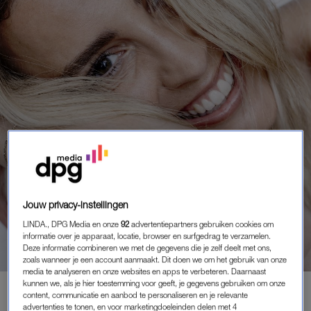
Jouw privacy-instellingen
REAL LIFE
IRIS ENTHOVEN: 'KNUFFELEN MET
LINDA., DPG Media en onze
92
advertentiepartners gebruiken cookies om
informatie over je apparaat, locatie, browser en surfgedrag te verzamelen.
MAUP IS DE BESTE THERAPIE OOIT'
Deze informatie combineren we met de gegevens die je zelf deelt met ons,
zoals wanneer je een account aanmaakt. Dit doen we om het gebruik van onze
media te analyseren en onze websites en apps te verbeteren. Daarnaast
kunnen we, als je hier toestemming voor geeft, je gegevens gebruiken om onze
content, communicatie en aanbod te personaliseren en je relevante
advertenties te tonen, en voor marketingdoeleinden delen met 4
MEMBER