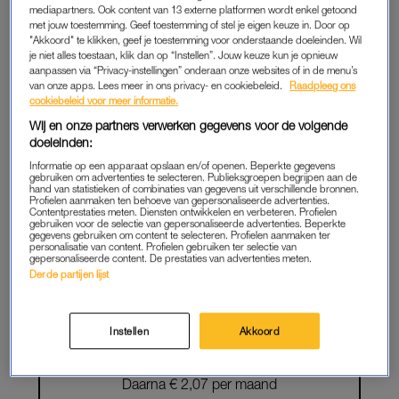
mediapartners. Ook content van 13 externe platformen wordt enkel getoond
LEES VERDER ALS
met jouw toestemming. Geef toestemming of stel je eigen keuze in. Door op
"Akkoord" te klikken, geef je toestemming voor onderstaande doeleinden. Wil
MEMBER
je niet alles toestaan, klik dan op “Instellen”. Jouw keuze kun je opnieuw
aanpassen via “Privacy-instellingen” onderaan onze websites of in de menu’s
van onze apps. Lees meer in ons privacy- en cookiebeleid.
Raadpleeg ons
cookiebeleid voor meer informatie.
Onbeperkt toegang tot alle artikelen
Wij en onze partners verwerken gegevens voor de volgende
doeleinden:
De chillste deals: win een e-reader of
Informatie op een apparaat opslaan en/of openen. Beperkte gegevens
elektrische fiets
gebruiken om advertenties te selecteren. Publieksgroepen begrijpen aan de
hand van statistieken of combinaties van gegevens uit verschillende bronnen.
Profielen aanmaken ten behoeve van gepersonaliseerde advertenties.
Lees LINDA.meiden online
Contentprestaties meten. Diensten ontwikkelen en verbeteren. Profielen
gebruiken voor de selectie van gepersonaliseerde advertenties. Beperkte
gegevens gebruiken om content te selecteren. Profielen aanmaken ter
Geen gedoe: iedere maand
personalisatie van content. Profielen gebruiken ter selectie van
gepersonaliseerde content. De prestaties van advertenties meten.
opzegbaar
Derde partijen lijst
START GRATIS
Instellen
Akkoord
MAAND
Daarna € 2,07 per maand