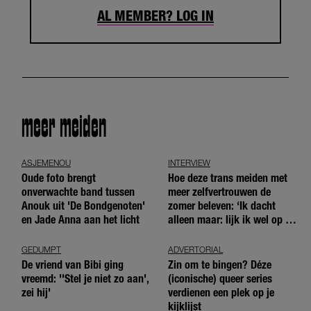
AL MEMBER? LOG IN
meer meiden
ASJEMENOU
INTERVIEW
Oude foto brengt
Hoe deze trans meiden met
onverwachte band tussen
meer zelfvertrouwen de
Anouk uit 'De Bondgenoten'
zomer beleven: ‘Ik dacht
en Jade Anna aan het licht
alleen maar: lijk ik wel op de
andere meiden?’
GEDUMPT
ADVERTORIAL
De vriend van Bibi ging
Zin om te bingen? Déze
vreemd: ''Stel je niet zo aan',
(iconische) queer series
zei hij'
verdienen een plek op je
kijklijst